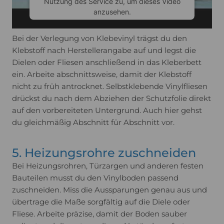
Nutzung des Service zu, um dieses Video
anzusehen.
Bei der Verlegung von Klebevinyl trägst du den
Mehr Informationen
Klebstoff nach Herstellerangabe auf und legst die
Dielen oder Fliesen anschließend in das Kleberbett
Akzeptieren
ein. Arbeite abschnittsweise, damit der Klebstoff
nicht zu früh antrocknet. Selbstklebende Vinylfliesen
Usercentrics Consent
powered by
drückst du nach dem Abziehen der Schutzfolie direkt
Management Platform
auf den vorbereiteten Untergrund. Auch hier gehst
du gleichmäßig Abschnitt für Abschnitt vor.
5. Heizungsrohre zuschneiden
Bei Heizungsrohren, Türzargen und anderen festen
Bauteilen musst du den Vinylboden passend
zuschneiden. Miss die Aussparungen genau aus und
übertrage die Maße sorgfältig auf die Diele oder
Fliese. Arbeite präzise, damit der Boden sauber