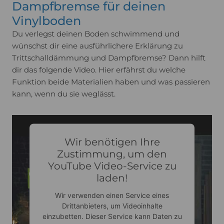
Mehr Informationen
Dampfbremse für deinen
Vinylboden
Akzeptieren
Du verlegst deinen Boden schwimmend und
Usercentrics Consent
wünschst dir eine ausführlichere Erklärung zu
powered by
Management Platform
Trittschalldämmung und Dampfbremse? Dann hilft
dir das folgende Video. Hier erfährst du welche
Funktion beide Materialien haben und was passieren
kann, wenn du sie weglässt.
Wir benötigen Ihre
Zustimmung, um den
YouTube Video-Service zu
laden!
Wir verwenden einen Service eines
Drittanbieters, um Videoinhalte
einzubetten. Dieser Service kann Daten zu