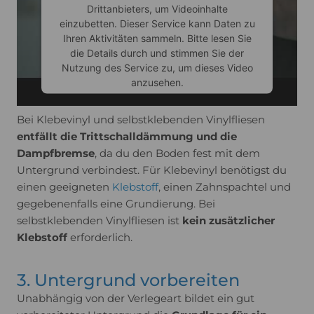
Drittanbieters, um Videoinhalte
einzubetten. Dieser Service kann Daten zu
Ihren Aktivitäten sammeln. Bitte lesen Sie
die Details durch und stimmen Sie der
Nutzung des Service zu, um dieses Video
anzusehen.
Bei Klebevinyl und selbstklebenden Vinylfliesen
Mehr Informationen
entfällt die Trittschalldämmung und die
Dampfbremse
, da du den Boden fest mit dem
Akzeptieren
Untergrund verbindest. Für Klebevinyl benötigst du
einen geeigneten
Klebstoff
, einen Zahnspachtel und
Usercentrics Consent
powered by
gegebenenfalls eine Grundierung. Bei
Management Platform
selbstklebenden Vinylfliesen ist
kein zusätzlicher
Klebstoff
erforderlich.
3. Untergrund vorbereiten
Unabhängig von der Verlegeart bildet ein gut