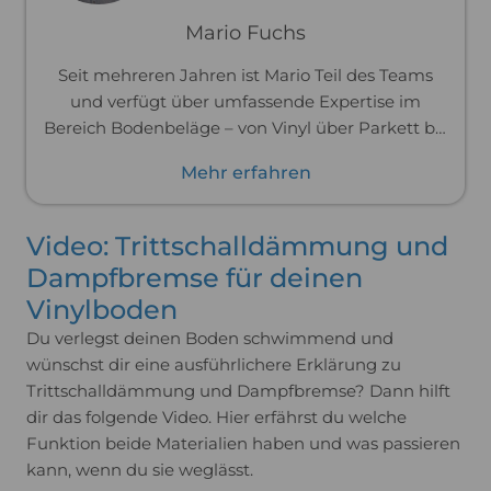
Mario Fuchs
Seit mehreren Jahren ist Mario Teil des Teams
und verfügt über umfassende Expertise im
Bereich Bodenbeläge – von Vinyl über Parkett bis
hin zu Laminat. Zuvor war er im Handwerk tätig
Mehr erfahren
und hat Böden professionell verlegt. Dank dieser
praktischen Erfahrung kennt er die Materialien
und ihre Verarbeitung bis ins Detail und kann
Video: Trittschalldämmung und
dich passgenau und praxisnah beraten.
Dampfbremse für deinen
Vinylboden
Du verlegst deinen Boden schwimmend und
wünschst dir eine ausführlichere Erklärung zu
Trittschalldämmung und Dampfbremse? Dann hilft
dir das folgende Video. Hier erfährst du welche
Funktion beide Materialien haben und was passieren
kann, wenn du sie weglässt.