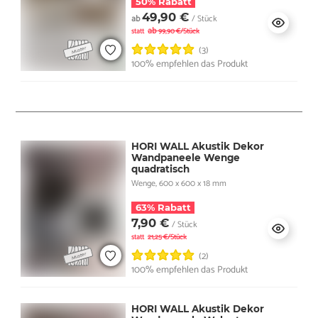
50% Rabatt
49,90 €
ab
/ Stück
ab
statt
99,90 €/Stück
(3)
100% empfehlen das Produkt
HORI WALL Akustik Dekor
Wandpaneele Wenge
quadratisch
Wenge, 600 x 600 x 18 mm
63% Rabatt
7,90 €
/ Stück
statt
21,25 €/Stück
(2)
100% empfehlen das Produkt
HORI WALL Akustik Dekor