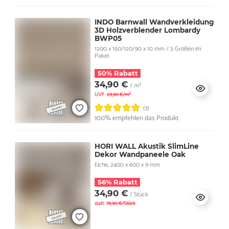
INDO Barnwall Wandverkleidung
3D Holzverblender Lombardy
BWP05
1200 x 150/120/90 x 10 mm / 3 Größen im
Paket
50% Rabatt
34,90 €
/ m²
UVP
69,90 €/m²
(1)
100% empfehlen das Produkt
HORI WALL Akustik SlimLine
Dekor Wandpaneele Oak
Eiche, 2400 x 600 x 9 mm
56% Rabatt
34,90 €
/ Stück
statt
79,90 €/Stück