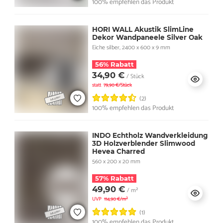
100% empfehlen das Produkt
HORI WALL Akustik SlimLine
Dekor Wandpaneele Silver Oak
Eiche silber, 2400 x 600 x 9 mm
56% Rabatt
34,90 €
/ Stück
statt
79,90 €/Stück
(2)
100% empfehlen das Produkt
INDO Echtholz Wandverkleidung
3D Holzverblender Slimwood
Hevea Charred
560 x 200 x 20 mm
57% Rabatt
49,90 €
/ m²
UVP
114,90 €/m²
(1)
100% empfehlen das Produkt