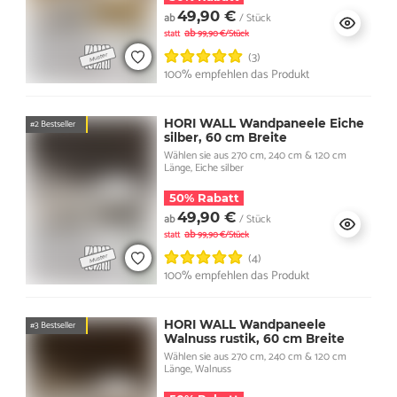
49,90 €
ab
/ Stück
ab
statt
99,90 €/Stück
(3)
100% empfehlen das Produkt
HORI WALL Wandpaneele Eiche
#2 Bestseller
silber, 60 cm Breite
Wählen sie aus 270 cm, 240 cm & 120 cm
Länge, Eiche silber
50% Rabatt
49,90 €
ab
/ Stück
ab
statt
99,90 €/Stück
(4)
100% empfehlen das Produkt
HORI WALL Wandpaneele
#3 Bestseller
Walnuss rustik, 60 cm Breite
Wählen sie aus 270 cm, 240 cm & 120 cm
Länge, Walnuss