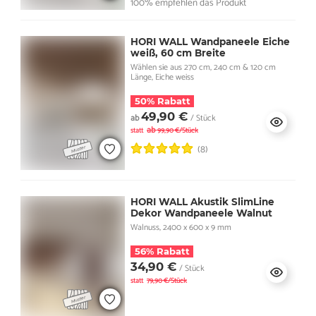
100% empfehlen das Produkt
HORI WALL Wandpaneele Eiche
weiß, 60 cm Breite
Wählen sie aus 270 cm, 240 cm & 120 cm
Länge, Eiche weiss
50% Rabatt
49,90 €
ab
/ Stück
ab
statt
99,90 €/Stück
(8)
HORI WALL Akustik SlimLine
Dekor Wandpaneele Walnut
Walnuss, 2400 x 600 x 9 mm
56% Rabatt
34,90 €
/ Stück
statt
79,90 €/Stück