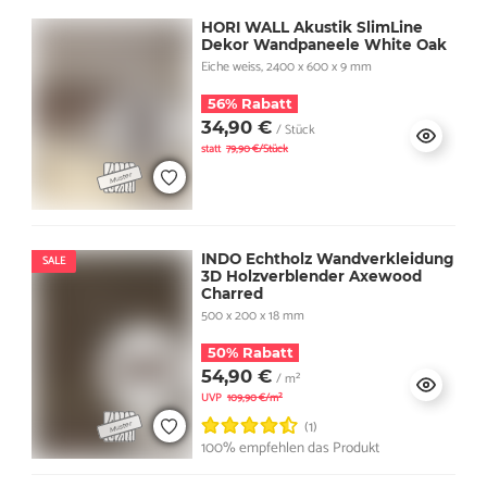
HORI WALL Akustik SlimLine
Dekor Wandpaneele White Oak
Eiche weiss, 2400 x 600 x 9 mm
56% Rabatt
34,90 €
/ Stück
statt
79,90 €/Stück
INDO Echtholz Wandverkleidung
SALE
3D Holzverblender Axewood
Charred
500 x 200 x 18 mm
50% Rabatt
54,90 €
/ m²
UVP
109,90 €/m²
(1)
100% empfehlen das Produkt