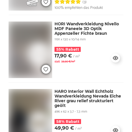
(3)
100% empfehlen das Produkt
HORI Wandverkleidung Nivello
MDF Paneele 3D Optik
Appenzeller Fichte braun
1191 x 130 x 10/14 mm
55% Rabatt
17,90 €
/ m²
statt
39,90 €/m²
HARO Interior Wall Echtholz
Wandverkleidung Nevada Eiche
River grau relief strukturiert
geölt
496 x 62 x 3,7 - 7,3 mm
58% Rabatt
49,90 €
/ m²