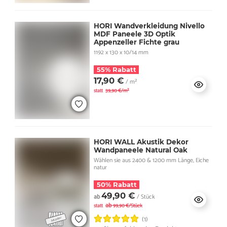
HORI Wandverkleidung Nivello
MDF Paneele 3D Optik
Appenzeller Fichte grau
1192 x 130 x 10/14 mm
55% Rabatt
17,90 €
/ m²
statt
39,90 €/m²
HORI WALL Akustik Dekor
Wandpaneele Natural Oak
Wählen sie aus 2400 & 1200 mm Länge, Eiche
natur
50% Rabatt
49,90 €
ab
/ Stück
ab
statt
99,90 €/Stück
(1)