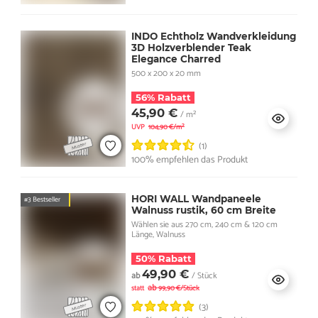
INDO Echtholz Wandverkleidung
3D Holzverblender Teak
Elegance Charred
500 x 200 x 20 mm
56% Rabatt
45,90 €
/ m²
UVP
104,90 €/m²
(1)
100% empfehlen das Produkt
HORI WALL Wandpaneele
#3 Bestseller
Walnuss rustik, 60 cm Breite
Wählen sie aus 270 cm, 240 cm & 120 cm
Länge, Walnuss
50% Rabatt
49,90 €
ab
/ Stück
ab
statt
99,90 €/Stück
(3)