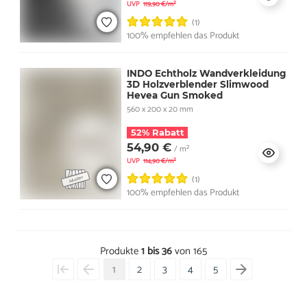
UVP
119,90 €/m²
(1)
100% empfehlen das Produkt
INDO Echtholz Wandverkleidung
3D Holzverblender Slimwood
Hevea Gun Smoked
560 x 200 x 20 mm
52% Rabatt
54,90 €
/ m²
UVP
114,90 €/m²
(1)
100% empfehlen das Produkt
Produkte
1 bis 36
von 165
1
2
3
4
5