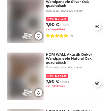
Wandpaneele Silver Oak
quadratisch
Eiche silber, 600 x 600 x 18 mm
63% Rabatt
7,90 €
/ Stück
statt
21,25 €/Stück
(2)
HORI WALL Akustik Dekor
Wandpaneele Natural Oak
quadratisch
Eiche natur, 600 x 600 x 18 mm
63% Rabatt
7,90 €
/ Stück
statt
21,25 €/Stück