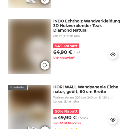
INDO Echtholz Wandverkleidung
3D Holzverblender Teak
Diamond Natural
610 x 150 x 20 mm
54% Rabatt
64,90 €
/ m²
UVP
139,90 €/m²
HORI WALL Wandpaneele Eiche
#1 Bestseller
natur, geölt, 60 cm Breite
Wählen sie aus 270 cm, 240 cm & 120 cm
Länge, Eiche natur
50% Rabatt
49,90 €
ab
/ Stück
ab
statt
99,90 €/Stück