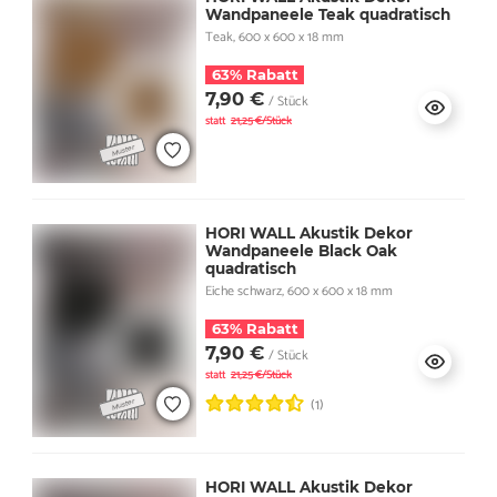
Wandpaneele Teak quadratisch
Teak, 600 x 600 x 18 mm
63% Rabatt
7,90 €
/ Stück
statt
21,25 €/Stück
HORI WALL Akustik Dekor
Wandpaneele Black Oak
quadratisch
Eiche schwarz, 600 x 600 x 18 mm
63% Rabatt
7,90 €
/ Stück
statt
21,25 €/Stück
(1)
HORI WALL Akustik Dekor