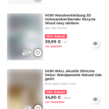
HORI Wandverkleidung 3D
Holzwandverblender Recycle
Wood navy rainbow
495 x 180 x 18 mm
60% Rabatt
39,99 €
/ m²
statt
99,90 €/m²
HORI WALL Akustik SlimLine
Dekor Wandpaneele Natural Oak
geölt
Eiche, 2400 x 600 x 9 mm
56% Rabatt
34,90 €
/ Stück
statt
79,90 €/Stück