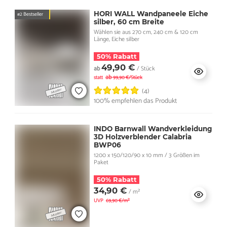
HORI WALL Wandpaneele Eiche
#2 Bestseller
silber, 60 cm Breite
Wählen sie aus 270 cm, 240 cm & 120 cm
Länge, Eiche silber
50% Rabatt
49,90 €
ab
/ Stück
ab
statt
99,90 €/Stück
(4)
100% empfehlen das Produkt
INDO Barnwall Wandverkleidung
3D Holzverblender Calabria
BWP06
1200 x 150/120/90 x 10 mm / 3 Größen im
Paket
50% Rabatt
34,90 €
/ m²
UVP
69,90 €/m²