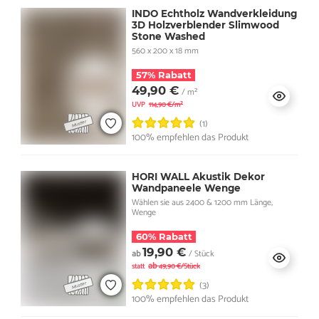
INDO Echtholz Wandverkleidung
3D Holzverblender Slimwood
Stone Washed
560 x 200 x 18 mm
57% Rabatt
49,90 €
/ m²
UVP
114,90 €/m²
(1)
100% empfehlen das Produkt
HORI WALL Akustik Dekor
Wandpaneele Wenge
Wählen sie aus 2400 & 1200 mm Länge,
Wenge
60% Rabatt
19,90 €
ab
/ Stück
ab
statt
49,90 €/Stück
(3)
100% empfehlen das Produkt