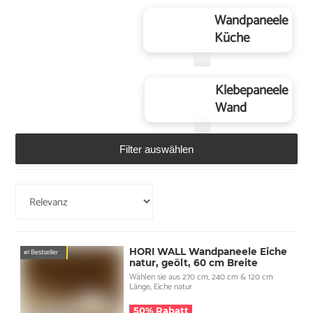
Wandpaneele
Küche
Klebepaneele
Wand
Filter auswählen
HORI WALL Wandpaneele Eiche
#1 Bestseller
natur, geölt, 60 cm Breite
Wählen sie aus 270 cm, 240 cm & 120 cm
Länge, Eiche natur
50% Rabatt