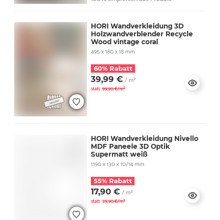
HORI Wandverkleidung 3D
Holzwandverblender Recycle
Wood vintage coral
495 x 180 x 18 mm
60% Rabatt
39,99 €
/ m²
statt
99,90 €/m²
HORI Wandverkleidung Nivello
MDF Paneele 3D Optik
Supermatt weiß
1190 x 130 x 10/14 mm
55% Rabatt
17,90 €
/ m²
statt
39,90 €/m²