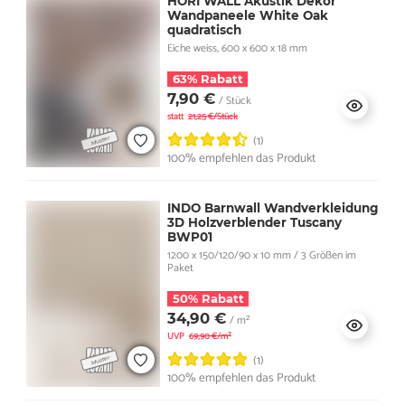
HORI WALL Akustik Dekor
Wandpaneele White Oak
quadratisch
Eiche weiss, 600 x 600 x 18 mm
63% Rabatt
7,90 €
/ Stück
statt
21,25 €/Stück
(1)
100% empfehlen das Produkt
INDO Barnwall Wandverkleidung
3D Holzverblender Tuscany
BWP01
1200 x 150/120/90 x 10 mm / 3 Größen im
Paket
50% Rabatt
34,90 €
/ m²
UVP
69,90 €/m²
(1)
100% empfehlen das Produkt