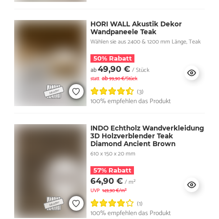
HORI WALL Akustik Dekor
Wandpaneele Teak
Wählen sie aus 2400 & 1200 mm Länge, Teak
50% Rabatt
49,90 €
ab
/ Stück
ab
statt
99,90 €/Stück
(3)
100% empfehlen das Produkt
INDO Echtholz Wandverkleidung
3D Holzverblender Teak
Diamond Ancient Brown
610 x 150 x 20 mm
57% Rabatt
64,90 €
/ m²
UVP
149,90 €/m²
(1)
100% empfehlen das Produkt