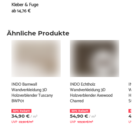
Kleber & Fuge
ab
14,76 €
Ähnliche Produkte
INDO Barnwall
INDO Echtholz
INDO
Wandverkleidung 3D
Wandverkleidung 3D
Wand
Holzverblender Tuscany
Holzverblender Axewood
Holz
BWP01
Charred
Ston
50% Rabatt
50% Rabatt
57% 
34,90 €
54,90 €
49,
/ m²
/ m²
UVP
69,90 €/m²
UVP
109,90 €/m²
UVP
1