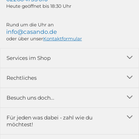
Heute geöffnet bis 18:30 Uhr
Rund um die Uhr an
info@casando.de
oder über unser
Kontaktformular
Services im Shop
Versandkosten
Rechtliches
Ratgeber
Impressum
Besuch uns doch...
Erfahrungsberichte & Bewertungen
AGB
FAQ
in der Ausstellung...
Für jeden was dabei - zahl wie du
Rückgabe & Reklamation
Kontakt
möchtest!
Datenschutz
Das ist casando
Holz-Richter GmbH
Schmiedeweg 1