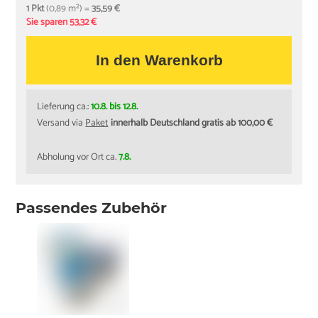
1 Pkt
(0,89 m²) =
35,59 €
Sie sparen 53,32 €
In den Warenkorb
Lieferung ca.:
10.8. bis 12.8.
Versand via
Paket
innerhalb Deutschland gratis ab 100,00 €
Abholung vor Ort ca.
7.8.
Passendes Zubehör