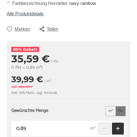
Farbbezeichnung Hersteller
:
navy rainbow
Alle Produktdetails
Merken
Teilen
60% Rabatt
35,59 €
/ Pkt
(1 Pkt = 0,89 m²)
39,99 €
/ m²
statt
99,90 €/m²
(inkl. 19% MwSt., zzgl. Versand)
Gewünschte Menge
m²
Pkt
m²