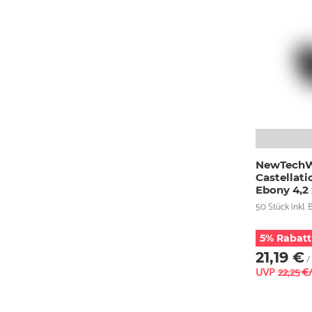
NewTechW
Castellat
Ebony 4,2
50 Stück inkl. B
5% Rabatt
21,19 €
/
UVP
22,25 €