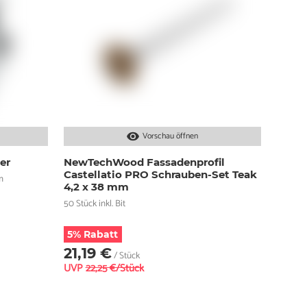
Vorschau öffnen
er
NewTechWood Fassadenprofil
Castellatio PRO Schrauben-Set Teak
m
4,2 x 38 mm
50 Stück inkl. Bit
5% Rabatt
21,19 €
/ Stück
UVP
22,25 €/Stück