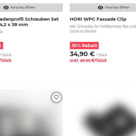
Vorschau öffnen
Vorschau öffnen
adenprofil Schrauben Set
HORI WPC Fassade Clip
 4,2 x 38 mm
inkl. Schraube, für Hohlkammer Nut und
Stück im Beutel
it
t
30% Rabatt
34,90 €
/ Stück
/ Stück
/Stück
statt
49,95 €/Stück