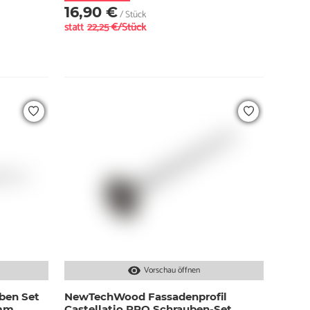
16,90 €
/ Stück
statt
22,25 €/Stück
Vorschau öffnen
ben Set
NewTechWood Fassadenprofil
 mm
Castellatio PRO Schrauben-Set