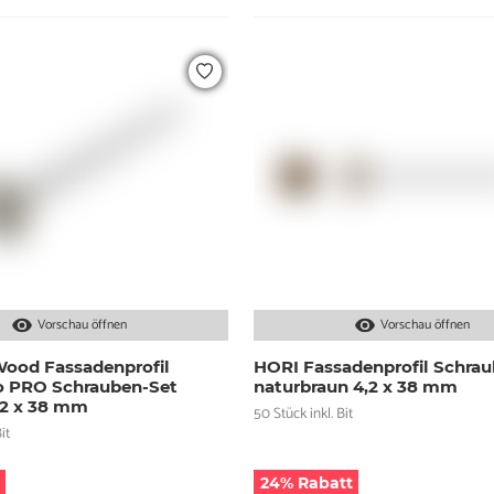
Vorschau öffnen
Vorschau öffnen
ood Fassadenprofil
HORI Fassadenprofil Schrau
io PRO Schrauben-Set
naturbraun 4,2 x 38 mm
,2 x 38 mm
50 Stück inkl. Bit
it
24% Rabatt