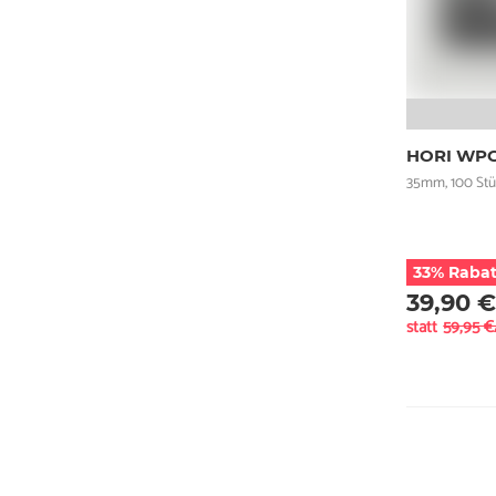
HORI WPC
35mm, 100 Stü
33% Rabat
39,90 
statt
59,95 €