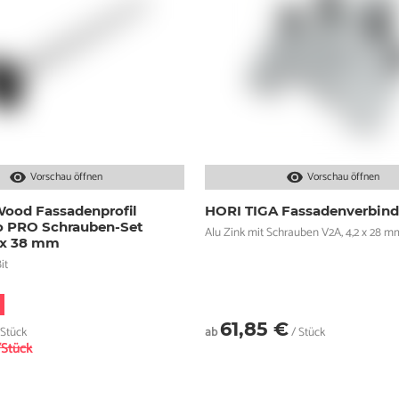
Vorschau öffnen
Vorschau öffnen
ood Fassadenprofil
HORI TIGA Fassadenverbind
io PRO Schrauben-Set
Alu Zink mit Schrauben V2A, 4,2 x 28 m
 x 38 mm
it
61,85 €
 Stück
ab
/ Stück
/Stück