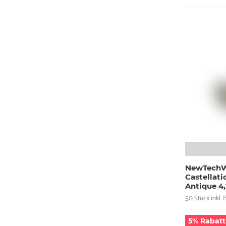
NewTechW
Castellat
Antique 4
50 Stück inkl. B
5% Rabatt