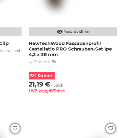
Vorschau öffnen
Clip
NewTechWood Fassadenprofil
Castellatio PRO Schrauben-Set Ipe
sign Nut und
4,2 x 38 mm
50 Stück inkl. Bit
5% Rabatt
21,19 €
/ Stück
UVP
22,25 €/Stück