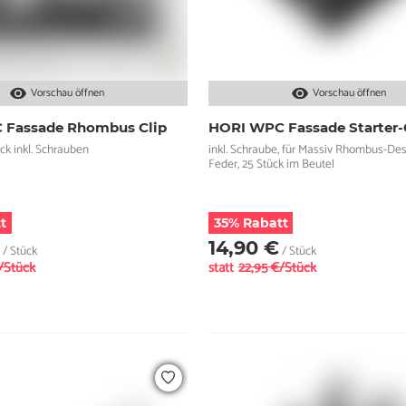
Vorschau öffnen
Vorschau öffnen
 Fassade Rhombus Clip
HORI WPC Fassade Starter-
ck inkl. Schrauben
inkl. Schraube, für Massiv Rhombus-De
Feder, 25 Stück im Beutel
t
35% Rabatt
€
14,90 €
/ Stück
/ Stück
/Stück
statt
22,95 €/Stück