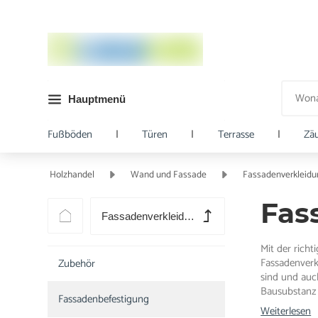
Hauptmenü
Fußböden
|
Türen
|
Terrasse
|
Zä
Holzhandel
Wand und Fassade
Fassadenverkleidu
Fas
Fassadenverkleidung
Mit der richt
Fassadenverkl
Zubehör
sind und auc
Bausubstanz 
Fassadenbefestigung
Weiterlesen