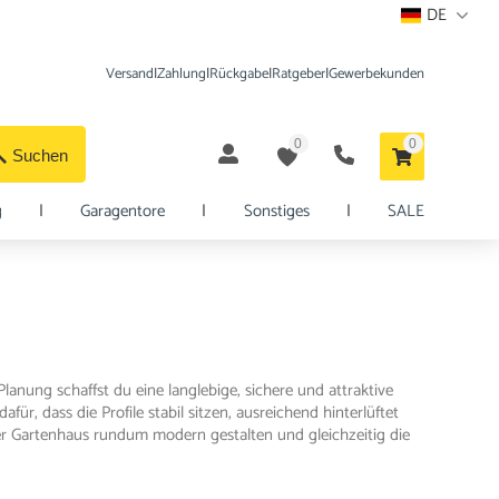
DE
Versand
|
Zahlung
|
Rückgabe
|
Ratgeber
|
Gewerbekunden
0
0
Suchen
g
|
Garagentore
|
Sonstiges
|
SALE
anung schaffst du eine langlebige, sichere und attraktive
, dass die Profile stabil sitzen, ausreichend hinterlüftet
er Gartenhaus rundum modern gestalten und gleichzeitig die