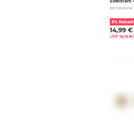
Edelstahl
100 Stück inkl. 
5% Rabatt
14,99 €
UVP
15,75 €