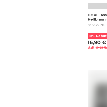
HORI Fass
Hellbraun
50 Stück inkl. B
15% Rabat
16,90 €
statt
19,95 €