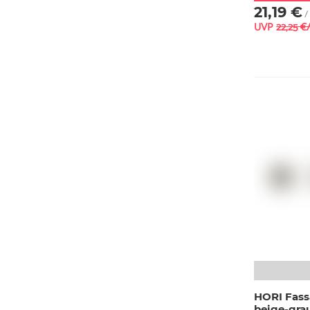
21,19 €
/
UVP
22,25 €
HORI Fass
beige-gra