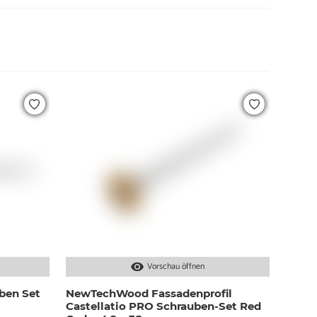
Vorschau öffnen
ben Set
NewTechWood Fassadenprofil
Castellatio PRO Schrauben-Set Red