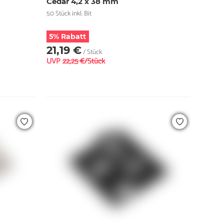
Cedar 4,2 x 38 mm
50 Stück inkl. Bit
5% Rabatt
21,19 €
/ Stück
UVP
22,25 €/Stück