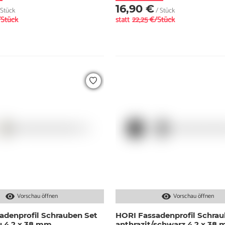
16,90 €
 Stück
/ Stück
/Stück
statt
22,25 €/Stück
Vorschau öffnen
Vorschau öffnen
adenprofil Schrauben Set
HORI Fassadenprofil Schrau
u 4,2 x 38 mm
anthrazit/schwarz 4,2 x 38