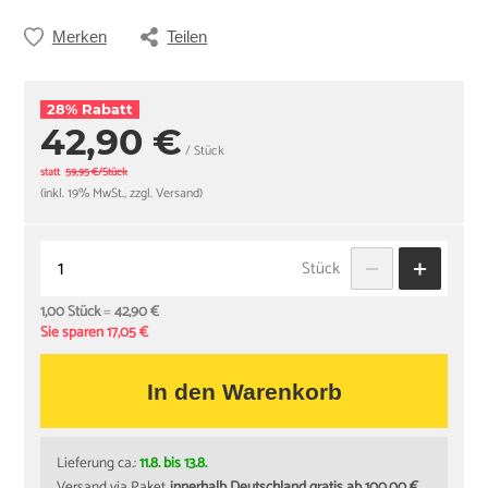
Merken
Teilen
28% Rabatt
42,90 €
/ Stück
statt
59,95 €/Stück
(inkl. 19% MwSt., zzgl. Versand)
Stück
1,00 Stück
=
42,90 €
Sie sparen 17,05 €
In den Warenkorb
Lieferung ca.:
11.8. bis 13.8.
Versand via
Paket
innerhalb Deutschland gratis ab 100,00 €