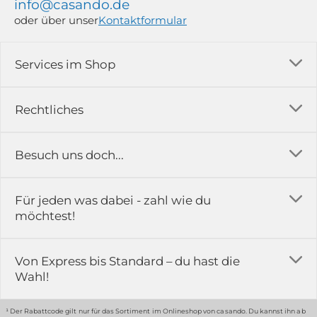
info@casando.de
oder über unser
Kontaktformular
Services im Shop
Versandkosten
Rechtliches
Ratgeber
Impressum
Besuch uns doch...
Erfahrungsberichte & Bewertungen
AGB
FAQ
in der Ausstellung...
Für jeden was dabei - zahl wie du
Rückgabe & Reklamation
Kontakt
möchtest!
Datenschutz
Das ist casando
Holz-Richter GmbH
Schmiedeweg 1
Batteriegesetz
Karriere
Von Express bis Standard – du hast die
51789 Lindlar
Wahl!
Widerrufsrecht
Gewerbekunden
Hinweis:
Hunde sind in der Ausstellung erlaubt
Datenschutz-Einstellung
Grounding Page
¹ Der Rabattcode gilt nur für das Sortiment im Onlineshop von casando. Du kannst ihn ab