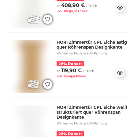
408,90 €
ab
/ Stück
ab
UVP
554,80 €/Stück
HORI Zimmertür CPL Eiche astig
quer Röhrenspan Designkante
Wählen Sie Maße & DIN-Richtung
26% Rabatt
119,90 €
ab
/ Stück
ab
statt
163,12 €/Stück
HORI Zimmertür CPL Eiche weiß
strukturiert quer Röhrenspan
Designkante
Wählen Sie Maße & DIN-Richtung
26% Rabatt