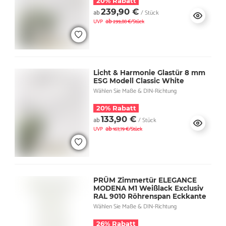
20% Rabatt
239,90 €
ab
/ Stück
ab
UVP
299,88 €/Stück
Licht & Harmonie Glastür 8 mm
ESG Modell Classic White
Wählen Sie Maße & DIN-Richtung
20% Rabatt
133,90 €
ab
/ Stück
ab
UVP
167,79 €/Stück
PRÜM Zimmertür ELEGANCE
MODENA M1 Weißlack Exclusiv
RAL 9010 Röhrenspan Eckkante
Wählen Sie Maße & DIN-Richtung
26% Rabatt