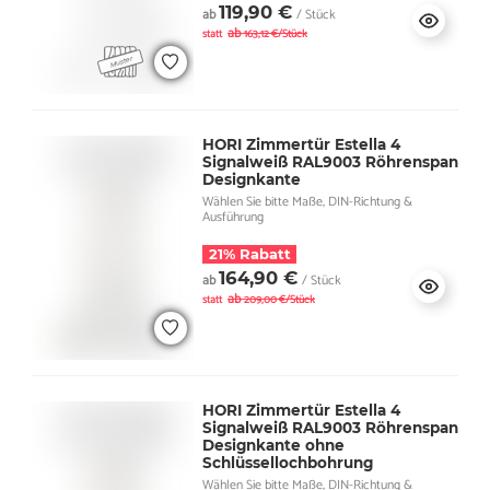
119,90 €
ab
/ Stück
ab
statt
163,12 €/Stück
HORI Zimmertür Estella 4
Signalweiß RAL9003 Röhrenspan
Designkante
Wählen Sie bitte Maße, DIN-Richtung &
Ausführung
21% Rabatt
164,90 €
ab
/ Stück
ab
statt
209,00 €/Stück
HORI Zimmertür Estella 4
Signalweiß RAL9003 Röhrenspan
Designkante ohne
Schlüssellochbohrung
Wählen Sie bitte Maße, DIN-Richtung &