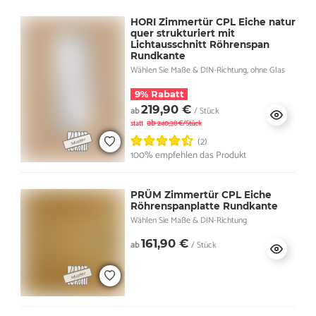
HORI Zimmertür CPL Eiche natur
quer strukturiert mit
Lichtausschnitt Röhrenspan
Rundkante
Wählen Sie Maße & DIN-Richtung, ohne Glas
9% Rabatt
219,90 €
ab
/ Stück
ab
statt
240,38 €/Stück
(2)
100% empfehlen das Produkt
PRÜM Zimmertür CPL Eiche
Röhrenspanplatte Rundkante
Wählen Sie Maße & DIN-Richtung
161,90 €
ab
/ Stück