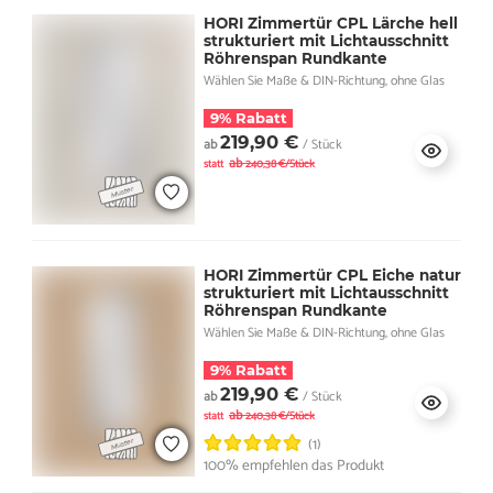
HORI Zimmertür CPL Lärche hell
strukturiert mit Lichtausschnitt
Röhrenspan Rundkante
Wählen Sie Maße & DIN-Richtung, ohne Glas
9% Rabatt
219,90 €
ab
/ Stück
ab
statt
240,38 €/Stück
HORI Zimmertür CPL Eiche natur
strukturiert mit Lichtausschnitt
Röhrenspan Rundkante
Wählen Sie Maße & DIN-Richtung, ohne Glas
9% Rabatt
219,90 €
ab
/ Stück
ab
statt
240,38 €/Stück
(1)
100% empfehlen das Produkt