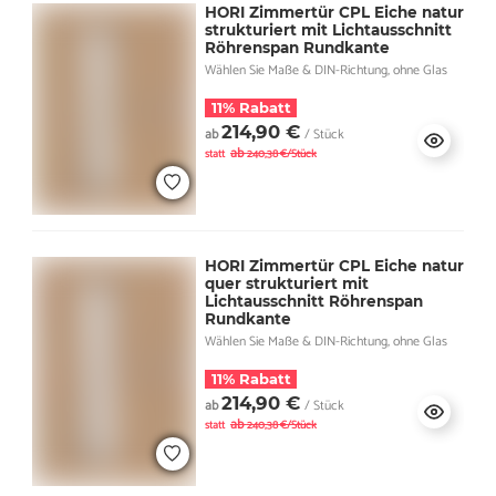
HORI Zimmertür CPL Eiche natur
strukturiert mit Lichtausschnitt
Röhrenspan Rundkante
Wählen Sie Maße & DIN-Richtung, ohne Glas
11% Rabatt
214,90 €
ab
/ Stück
ab
statt
240,38 €/Stück
HORI Zimmertür CPL Eiche natur
quer strukturiert mit
Lichtausschnitt Röhrenspan
Rundkante
Wählen Sie Maße & DIN-Richtung, ohne Glas
11% Rabatt
214,90 €
ab
/ Stück
ab
statt
240,38 €/Stück