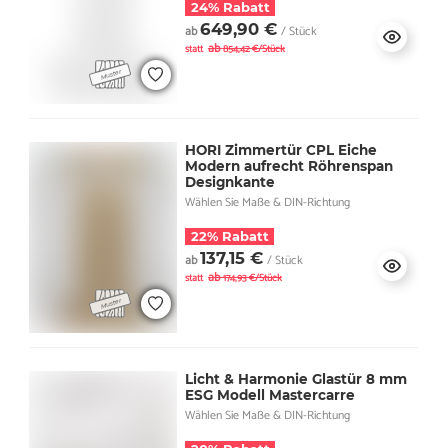
24% Rabatt
649,90 €
ab
/ Stück
ab
statt
854,42 €/Stück
HORI Zimmertür CPL Eiche
Modern aufrecht Röhrenspan
Designkante
Wählen Sie Maße & DIN-Richtung
22% Rabatt
137,15 €
ab
/ Stück
ab
statt
174,93 €/Stück
Licht & Harmonie Glastür 8 mm
ESG Modell Mastercarre
Wählen Sie Maße & DIN-Richtung