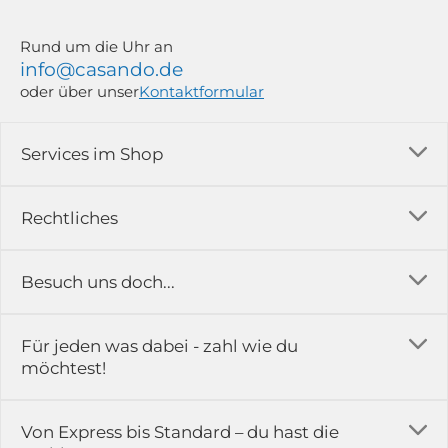
Rund um die Uhr an
info@casando.de
oder über unser
Kontaktformular
Services im Shop
Versandkosten
Rechtliches
Ratgeber
Impressum
Besuch uns doch...
Erfahrungsberichte & Bewertungen
AGB
FAQ
in der Ausstellung...
Für jeden was dabei - zahl wie du
Rückgabe & Reklamation
Kontakt
möchtest!
Datenschutz
Das ist casando
Holz-Richter GmbH
Schmiedeweg 1
Batteriegesetz
Karriere
Von Express bis Standard – du hast die
51789 Lindlar