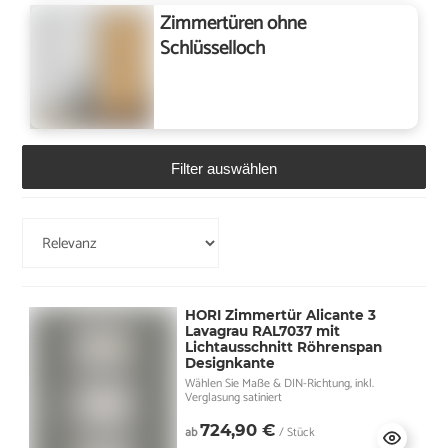
Zimmertüren ohne
Schlüsselloch
Filter auswählen
HORI Zimmertür Alicante 3
Lavagrau RAL7037 mit
Lichtausschnitt Röhrenspan
Designkante
Wählen Sie Maße & DIN-Richtung, inkl.
Verglasung satiniert
724,90 €
ab
/ Stück