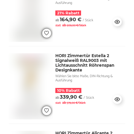
Ausführung
21% Rabatt
164,90 €
ab
/ Stück
ab
statt
209,00 €/Stück
HORI Zimmertür Estella 2
Signalweiß RAL9003 mit
Lichtausschnitt Röhrenspan
Designkante
Wählen Sie bitte Maße, DIN-Richtung &
Ausführung
10% Rabatt
339,90 €
ab
/ Stück
ab
statt
379,00 €/Stück
HORI Zimmertür Alicante 2