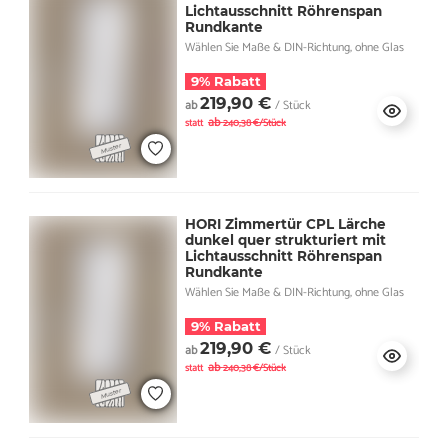
Lichtausschnitt Röhrenspan
Rundkante
Wählen Sie Maße & DIN-Richtung, ohne Glas
9% Rabatt
219,90 €
ab
/ Stück
ab
statt
240,38 €/Stück
HORI Zimmertür CPL Lärche
dunkel quer strukturiert mit
Lichtausschnitt Röhrenspan
Rundkante
Wählen Sie Maße & DIN-Richtung, ohne Glas
9% Rabatt
219,90 €
ab
/ Stück
ab
statt
240,38 €/Stück