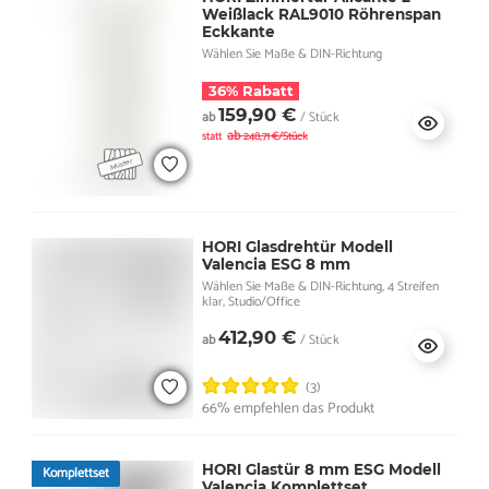
Weißlack RAL9010 Röhrenspan
Eckkante
Wählen Sie Maße & DIN-Richtung
36% Rabatt
159,90 €
ab
/ Stück
ab
statt
248,71 €/Stück
HORI Glasdrehtür Modell
Valencia ESG 8 mm
Wählen Sie Maße & DIN-Richtung, 4 Streifen
klar, Studio/Office
412,90 €
ab
/ Stück
(3)
66% empfehlen das Produkt
HORI Glastür 8 mm ESG Modell
Komplettset
Valencia Komplettset