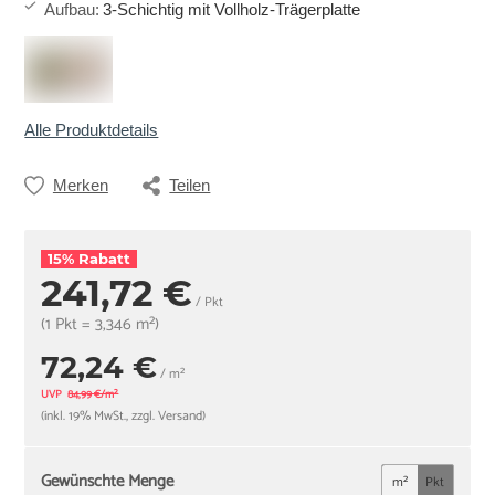
Aufbau
:
3-Schichtig mit Vollholz-Trägerplatte
Alle Produktdetails
Merken
Teilen
15% Rabatt
241,72 €
/ Pkt
(1 Pkt = 3,346 m²)
72,24 €
/ m²
UVP
84,99 €/m²
(inkl. 19% MwSt., zzgl. Versand)
Gewünschte Menge
m²
Pkt