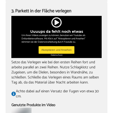
3. Parkett in der Fläche verlegen
Uuuups da fehlt noch etwas
Um ihnen Videos anzeigen zu können, benutzen wir Youtube als
Drittanbietersoftware. Mit Klick auf "Aktezptieren und Ansehen"
stimmen sie der Datenverarbeitung durch Youtube zu.
Akzeptieren und Ansehen
Datenschutz
Setze das Verlegen wie bei den ersten Reihen fort und
arbeite parallel an zwei Reihen. Nutze Schlagklotz und
Zugeisen, um die Dielen, besonders in Wandnähe, zu
schließen. Schließe das Verlegen eines Raums am selben
Tag ab, da das Material über Nacht arbeiten kann.
Achte dabei auf einen Versatz der Fugen von etwa 30
cm.
Genutzte Produkte im Video