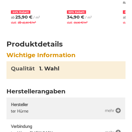
natur
44% Rabatt
50% Rabatt
44% 
25,90 €
34,90 €
2
ab
/ m²
/ m²
ab
ab
a
statt
45,90 €/m²
statt
69,90 €/m²
statt
Produktdetails
Wichtige Information
Qualität
1. Wahl
Herstellerangaben
Hersteller
mehr
ter Hürne
Verbindung