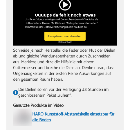
Uuuups da fehlt noch etwas
Um ihnen Videos anzeigen zu können, benutzen wir Youtube als
Drittanbietersoftware. Mit Klick auf "Aktezptieren und Ansehen"
stimmen sie der Datenverarbeitung durch Youtube zu.
Akzeptieren und Ansehen
Datenschutz
Schneide je nach Hersteller die Feder oder Nut der Dielen
ab und gleiche Wandunebenheiten durch Zuschneiden
aus. Markiere und ritze die Hilfslinie mit einem
Cuttermesser und breche die Diele ab. Denke daran, dass
Ungenauigkeiten in der ersten Reihe Auswirkungen auf
den gesamten Raum haben.
Die Dielen sollen vor der Verlegung 48 Stunden im
geschlossenem Paket „ruhen“.
Genutzte Produkte im Video
HARO Kunststoff-Abstandskeile einsetzbar für
alle Böden