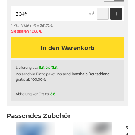
m²
1 Pkt
(3,346 m²) =
241,72 €
Sie sparen 42,66 €
In den Warenkorb
Lieferung ca.:
11.8. bis 13.8.
Versand via
Einzelpaket-Versand
innerhalb Deutschland
gratis ab 100,00 €
Abholung vor Ort ca.
8.8.
Passendes Zubehör
Schi
ab
17