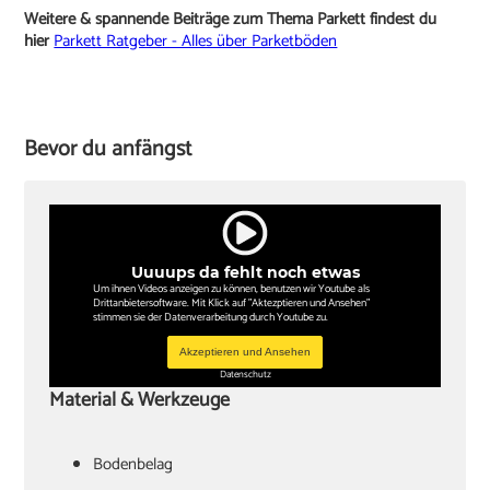
Weitere & spannende Beiträge zum Thema Parkett findest du
hier
Parkett Ratgeber - Alles über Parketböden
Bevor du anfängst
Uuuups da fehlt noch etwas
Um ihnen Videos anzeigen zu können, benutzen wir Youtube als
Drittanbietersoftware. Mit Klick auf "Aktezptieren und Ansehen"
stimmen sie der Datenverarbeitung durch Youtube zu.
Akzeptieren und Ansehen
Datenschutz
Material & Werkzeuge
Bodenbelag