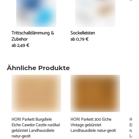
Trittschalldämmung &
Sockelleisten
Zubehör
ab
0,79 €
ab
2,49 €
Ähnliche Produkte
HORI Parkett Burgdiele
HORI Parkett 300 Eiche
HORI 
Eiche Cawdor Castle rustikal
Vintage gebürstet
Eiche
gebürstet Landhausdiele
Landhausdiele natur-geölt
rusti
natur-geölt
Landh