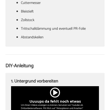
Cuttermesser
Bleistieft
Zollstock
Trittschalldämmung und eventuell PR-Folie
Abstandskeilen
Hammer
Zugeisen und Schlagklotz
Winkel
DIY-Anleitung
Sockelleisten und Halterungsclips
Stichsäge und Kappsäge
1. Untergrund vorbereiten
Knieschoner
Uuuups da fehlt noch etwas
Um ihnen Videos anzeigen zu können, benutzen wir Youtube als
Drittanbietersoftware. Mit Klick auf "Aktezptieren und Ansehen"