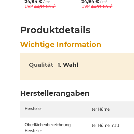
24,94 €
/ m²
24,94 €
/ m²
UVP
44,99 €/m²
UVP
44,99 €/m²
Produktdetails
Wichtige Information
Qualität
1. Wahl
Herstellerangaben
Hersteller
ter Hürne
Oberflächenbezeichnung
ter Hürne matt
Hersteller