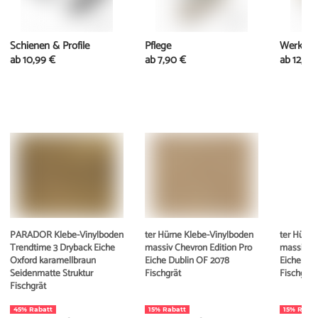
Schienen & Profile
Pflege
Werkzeu
ab
10,99 €
ab
7,90 €
ab
12,49
PARADOR Klebe-Vinylboden
ter Hürne Klebe-Vinylboden
ter Hürne
Trendtime 3 Dryback Eiche
massiv Chevron Edition Pro
massiv Ch
Oxford karamellbraun
Eiche Dublin OF 2078
Eiche Yo
Seidenmatte Struktur
Fischgrät
Fischgrät
Fischgrät
45% Rabatt
15% Rabatt
15% Rabat