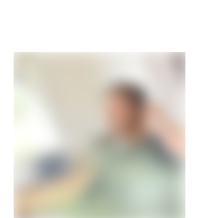
€
/ m²
99 €/m²