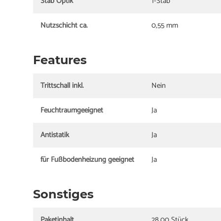
Stab Optik
1-Stab
Nutzschicht ca.
0,55 mm
Features
Trittschall inkl.
Nein
Feuchtraumgeeignet
Ja
Antistatik
Ja
für Fußbodenheizung geeignet
Ja
Sonstiges
Paketinhalt
28,00 Stück