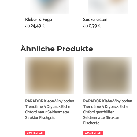
Kleber & Fuge
Sockelleisten
ab
24,49 €
ab
0,79 €
Ähnliche Produkte
PARADOR Klebe-Vinylboden
PARADOR Klebe-Vinylboden
Trendtime 3 Dryback Eiche
Trendtime 3 Dryback Eiche
Oxford natur Seidenmatte
Oxford geschliffen
Struktur Fischgrät
Seidenmatte Struktur
Fischgrät
45% Rabatt
45% Rabatt