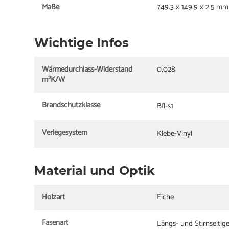
Maße
749.3 x 149.9 x 2.5 mm
Wichtige Infos
Wärmedurchlass-Widerstand
0,028
m²K/W
Brandschutzklasse
Bfl-s1
Verlegesystem
Klebe-Vinyl
Material und Optik
Holzart
Eiche
Fasenart
Längs- und Stirnseitig