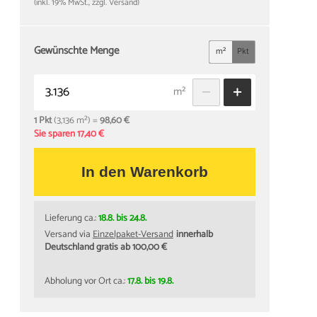
(inkl. 19% MwSt., zzgl. Versand)
Gewünschte Menge
m²
Pkt
m²
1 Pkt
(3,136 m²) =
98,60 €
Sie sparen 17,40 €
In den Warenkorb
Lieferung ca.:
18.8. bis 24.8.
Versand via
Einzelpaket-Versand
innerhalb
Deutschland gratis ab 100,00 €
Abholung vor Ort ca.:
17.8. bis 19.8.