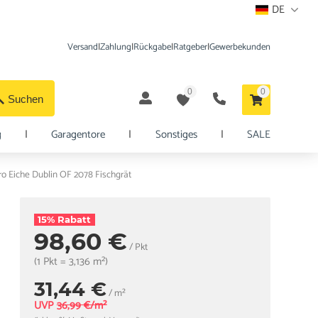
DE
Versand
|
Zahlung
|
Rückgabe
|
Ratgeber
|
Gewerbekunden
0
0
Suchen
g
|
Garagentore
|
Sonstiges
|
SALE
ro Eiche Dublin OF 2078 Fischgrät
15% Rabatt
98,60 €
/ Pkt
(1 Pkt = 3,136 m²)
31,44 €
/ m²
UVP
36,99 €/m²