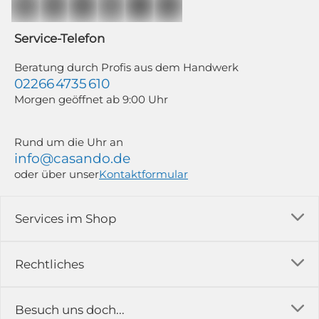
Mailchimp in Kombination mit Google). Deine Einwilligung kannst du
jederzeit mit Wirkung für die Zukunft und ohne Angabe von Gründen
widerrufen; z. B. durch Klick auf den Abmeldelink am Ende jedes Newsletters.
Service-Telefon
Weitere Informationen findest du in unserer Datenschutzerklärung.
Beratung durch Profis aus dem Handwerk
02266 4735 610
Morgen geöffnet ab 9:00 Uhr
Rund um die Uhr an
info@casando.de
oder über unser
Kontaktformular
Services im Shop
Versandkosten
Rechtliches
Ratgeber
Impressum
Besuch uns doch...
Erfahrungsberichte & Bewertungen