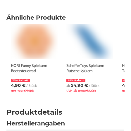
Ähnliche Produkte
HORI Funny Spielturm
SchefferToys Spielturm
HORI
Bootssteuerrad
Rutsche 290 cm
Tele
75% Rabatt
63% Rabatt
67% 
4,90 €
54,90 €
4,9
/ Stück
ab
/ Stück
ab
statt
19,99 €/Stück
UVP
149,00 €/Stück
statt
1
Produktdetails
Herstellerangaben