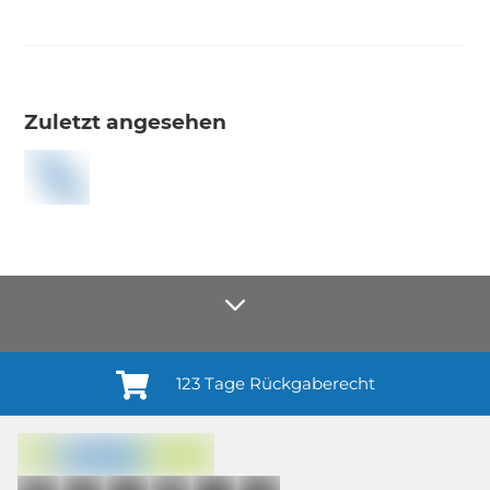
Zuletzt angesehen
123 Tage Rückgaberecht
Anmelden¹
Du willigst ein in den Erhalt regelmäßiger Neuigkeiten und Informationen zu
Produkten, Dienstleistungen, Aktionen und Zufriedenheitsbefragungen von
casando (Holz-Richter GmbH) sowie zur Interessen-Analyse durch
Auswertung individueller Öffnungs- und Klickraten (dazu nutzen wir