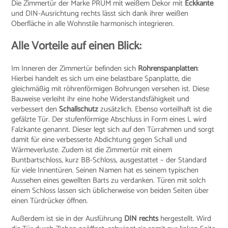
Die Zimmertür der Marke PRÜM mit weißem Dekor mit
Eckkante
und DIN-Ausrichtung rechts lässt sich dank ihrer weißen
Oberfläche in alle Wohnstile harmonisch integrieren.
Alle Vorteile auf einen Blick:
Im Inneren der Zimmertür befinden sich
Röhrenspanplatten
:
Hierbei handelt es sich um eine belastbare Spanplatte, die
gleichmäßig mit röhrenförmigen Bohrungen versehen ist. Diese
Bauweise verleiht ihr eine hohe Widerstandsfähigkeit und
verbessert den
Schallschutz
zusätzlich. Ebenso vorteilhaft ist die
gefälzte Tür. Der stufenförmige Abschluss in Form eines L wird
Falzkante genannt. Dieser legt sich auf den Türrahmen und sorgt
damit für eine verbesserte Abdichtung gegen Schall und
Wärmeverluste. Zudem ist die Zimmertür mit einem
Buntbartschloss, kurz BB-Schloss, ausgestattet – der Standard
für viele Innentüren. Seinen Namen hat es seinem typischen
Aussehen eines gewellten Barts zu verdanken. Türen mit solch
einem Schloss lassen sich üblicherweise von beiden Seiten über
einen Türdrücker öffnen.
Außerdem ist sie in der Ausführung
DIN rechts
hergestellt. Wird