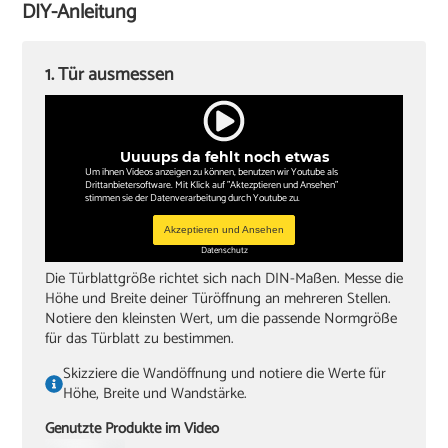
DIY-Anleitung
Papierschablone für Türdrückermontage
‏Schlitzschraubendreher
1. Tür ausmessen
‏Kreuzschlitzschraubendreher
‏Hammer
Uuuups da fehlt noch etwas
‏Wasserwaagen (60 cm, 180 cm)
Um ihnen Videos anzeigen zu können, benutzen wir Youtube als
Drittanbietersoftware. Mit Klick auf "Aktezptieren und Ansehen"
‏Zollstock
stimmen sie der Datenverarbeitung durch Youtube zu.
‏Akkuschrauber oder Bohrmaschine
Akzeptieren und Ansehen
Datenschutz
‏Inbusschlüssel, Größe 4
Die Türblattgröße richtet sich nach DIN-Maßen. Messe die
Höhe und Breite deiner Türöffnung an mehreren Stellen.
Notiere den kleinsten Wert, um die passende Normgröße
für das Türblatt zu bestimmen.
Skizziere die Wandöffnung und notiere die Werte für
Höhe, Breite und Wandstärke.
Genutzte Produkte im Video