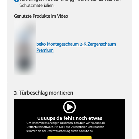
Schutzmaterialien.
Genutzte Produkte im Video
beko Montageschaum 2-K Zargenschaum
Premium
3. Türbeschlag montieren
Uuuups da fehlt noch etwas
Um ihnen Videos anzeigen zu können, benutzen wir Youtube als
Drittanbietersoftware. Mit Klick auf "Aktezptieren und Ansehen"
stimmen sie der Datenverarbeitung durch Youtube zu.