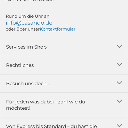
Rund um die Uhr an
info@casando.de
oder über unser
Kontaktformular
Services im Shop
Versandkosten
Rechtliches
Ratgeber
Impressum
Besuch uns doch...
Erfahrungsberichte & Bewertungen
AGB
FAQ
in der Ausstellung...
Für jeden was dabei - zahl wie du
Rückgabe & Reklamation
Kontakt
möchtest!
Datenschutz
Das ist casando
Holz-Richter GmbH
Schmiedeweg 1
Batteriegesetz
Karriere
Von Express bis Standard – du hast die
51789 Lindlar