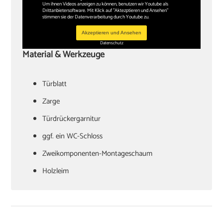
Um ihnen Videos anzeigen zu können, benutzen wir Youtube als
Drittanbietersoftware. Mit Klick auf "Aktezptieren und Ansehen"
stimmen sie der Datenverarbeitung durch Youtube zu.
Akzeptieren und Ansehen
Datenschutz
Material & Werkzeuge
Türblatt
‏Zarge
Türdrückergarnitur
‏ggf. ein WC-Schloss
Zweikomponenten-Montageschaum
‏Holzleim
‏Holzkeile oder Richtzwingen
‏Zargenspanner