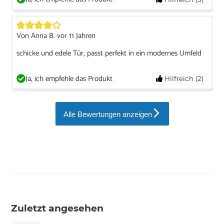
anfangen, wenn der Spediteur die Rücknahme verweigert?
MfG - Joern Wachner/DID
Von Anna B. vor 11 Jahren
schicke und edele Tür, passt perfekt in ein modernes Umfeld
Ja, ich empfehle das Produkt
Hilfreich (2)
Alle Bewertungen anzeigen
Zuletzt angesehen