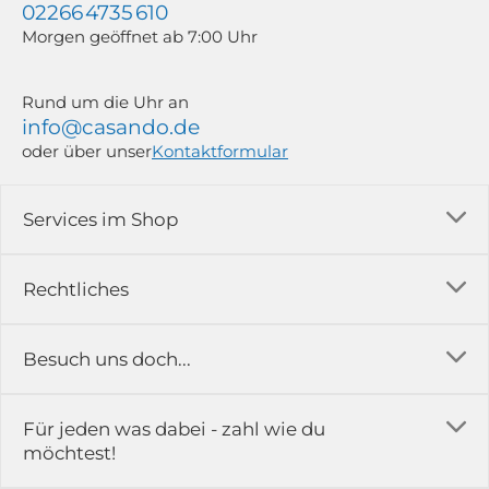
02266 4735 610
Morgen geöffnet ab 7:00 Uhr
Rund um die Uhr an
info@casando.de
oder über unser
Kontaktformular
Services im Shop
Versandkosten
Rechtliches
Ratgeber
Impressum
Besuch uns doch...
Erfahrungsberichte & Bewertungen
AGB
FAQ
in der Ausstellung...
Für jeden was dabei - zahl wie du
Rückgabe & Reklamation
Kontakt
möchtest!
Datenschutz
Das ist casando
Holz-Richter GmbH