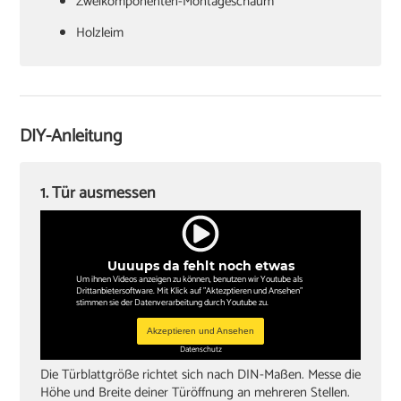
Zweikomponenten-Montageschaum
‏Holzleim
‏Holzkeile oder Richtzwingen
‏Zargenspanner
DIY-Anleitung
Papierschablone für Türdrückermontage
‏Schlitzschraubendreher
1. Tür ausmessen
‏Kreuzschlitzschraubendreher
‏Hammer
Uuuups da fehlt noch etwas
‏Wasserwaagen (60 cm, 180 cm)
Um ihnen Videos anzeigen zu können, benutzen wir Youtube als
Drittanbietersoftware. Mit Klick auf "Aktezptieren und Ansehen"
‏Zollstock
stimmen sie der Datenverarbeitung durch Youtube zu.
‏Akkuschrauber oder Bohrmaschine
Akzeptieren und Ansehen
Datenschutz
‏Inbusschlüssel, Größe 4
Die Türblattgröße richtet sich nach DIN-Maßen. Messe die
Höhe und Breite deiner Türöffnung an mehreren Stellen.