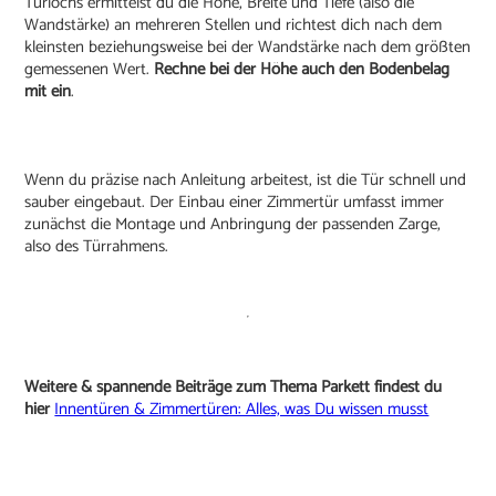
Türlochs ermittelst du die Höhe, Breite und Tiefe (also die
Wandstärke) an mehreren Stellen und richtest dich nach dem
kleinsten beziehungsweise bei der Wandstärke nach dem größten
gemessenen Wert.
Rechne bei der Höhe auch den Bodenbelag
mit ein
.
Wenn du präzise nach Anleitung arbeitest, ist die Tür schnell und
sauber eingebaut. Der Einbau einer Zimmertür umfasst immer
zunächst die Montage und Anbringung der passenden Zarge,
also des Türrahmens.
Weitere & spannende Beiträge zum Thema Parkett findest du
hier
Innentüren & Zimmertüren: Alles, was Du wissen musst