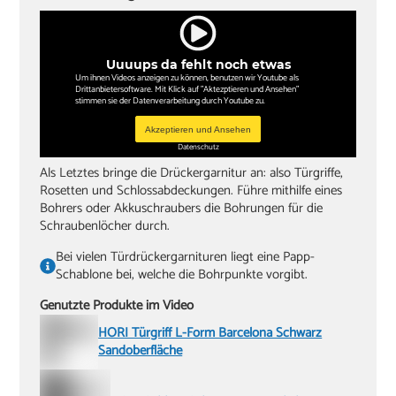
Uuuups da fehlt noch etwas
Um ihnen Videos anzeigen zu können, benutzen wir Youtube als
Drittanbietersoftware. Mit Klick auf "Aktezptieren und Ansehen"
stimmen sie der Datenverarbeitung durch Youtube zu.
Akzeptieren und Ansehen
Datenschutz
Als Letztes bringe die Drückergarnitur an: also Türgriffe,
Rosetten und Schlossabdeckungen. Führe mithilfe eines
Bohrers oder Akkuschraubers die Bohrungen für die
Schraubenlöcher durch.
Bei vielen Türdrückergarnituren liegt eine Papp-
Schablone bei, welche die Bohrpunkte vorgibt.
Genutzte Produkte im Video
HORI Türgriff L-Form Barcelona Schwarz
Sandoberfläche