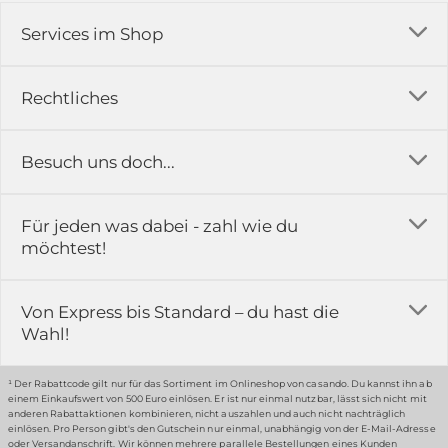
Services im Shop
Versandkosten
Rechtliches
Ratgeber
Impressum
Besuch uns doch...
Erfahrungsberichte & Bewertungen
AGB
FAQ
in der Ausstellung...
Für jeden was dabei - zahl wie du
Rückgabe & Reklamation
Kontakt
möchtest!
Datenschutz
Das ist casando
Holz-Richter GmbH
Schmiedeweg 1
Batteriegesetz
Karriere
Von Express bis Standard – du hast die
51789 Lindlar
Wahl!
Widerrufsrecht
Gewerbekunden
Hinweis:
Hunde sind in der Ausstellung erlaubt
Datenschutz-Einstellung
Grounding Page
¹ Der Rabattcode gilt nur für das Sortiment im Onlineshop von casando. Du kannst ihn ab
einem Einkaufswert von 500 Euro einlösen. Er ist nur einmal nutzbar, lässt sich nicht mit
Erklärung zur Barrierefreiheit
anderen Rabattaktionen kombinieren, nicht auszahlen und auch nicht nachträglich
einlösen. Pro Person gibt's den Gutschein nur einmal, unabhängig von der E-Mail-Adresse
… oder in unserem Fachmarkt
oder Versandanschrift. Wir können mehrere parallele Bestellungen eines Kunden