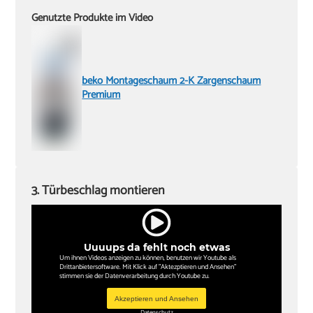
Genutzte Produkte im Video
beko Montageschaum 2-K Zargenschaum
Premium
3. Türbeschlag montieren
Uuuups da fehlt noch etwas
Um ihnen Videos anzeigen zu können, benutzen wir Youtube als
Drittanbietersoftware. Mit Klick auf "Aktezptieren und Ansehen"
stimmen sie der Datenverarbeitung durch Youtube zu.
Akzeptieren und Ansehen
Datenschutz