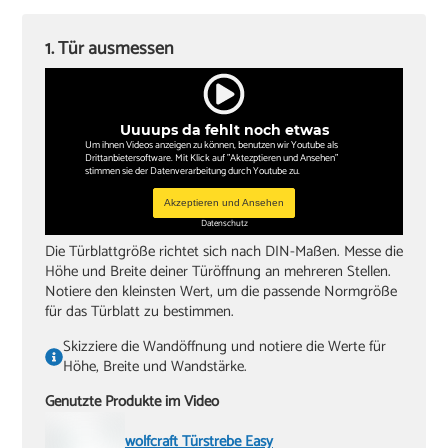
‏Schlitzschraubendreher
1. Tür ausmessen
‏Kreuzschlitzschraubendreher
‏Hammer
Uuuups da fehlt noch etwas
‏Wasserwaagen (60 cm, 180 cm)
Um ihnen Videos anzeigen zu können, benutzen wir Youtube als
Drittanbietersoftware. Mit Klick auf "Aktezptieren und Ansehen"
‏Zollstock
stimmen sie der Datenverarbeitung durch Youtube zu.
‏Akkuschrauber oder Bohrmaschine
Akzeptieren und Ansehen
Datenschutz
‏Inbusschlüssel, Größe 4
Die Türblattgröße richtet sich nach DIN-Maßen. Messe die
Höhe und Breite deiner Türöffnung an mehreren Stellen.
Notiere den kleinsten Wert, um die passende Normgröße
für das Türblatt zu bestimmen.
Skizziere die Wandöffnung und notiere die Werte für
Höhe, Breite und Wandstärke.
Genutzte Produkte im Video
wolfcraft Türstrebe Easy