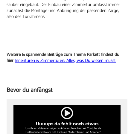
sauber eingebaut. Der Einbau einer Zimmertür umfasst immer
zunächst die Montage und Anbringung der passenden Zarge,
also des Türrahmens.
Weitere & spannende Beiträge zum Thema Parkett findest du
hier
Innentüren & Zimmertüren: Alles, was Du wissen musst
Bevor du anfängst
Uuuups da fehlt noch etwas
Um ihnen Videos anzeigen zu können, benutzen wir Youtube als
Drittanbietersoftware. Mit Klick auf "Aktezptieren und Ansehen"