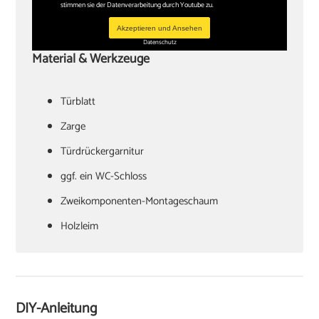
stimmen sie der Datenverarbeitung durch Youtube zu.
Akzeptieren und Ansehen
Datenschutz
Material & Werkzeuge
Türblatt
‏Zarge
Türdrückergarnitur
‏ggf. ein WC-Schloss
Zweikomponenten-Montageschaum
‏Holzleim
‏Holzkeile oder Richtzwingen
‏Zargenspanner
DIY-Anleitung
Papierschablone für Türdrückermontage