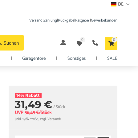
DE
Versand
|
Zahlung
|
Rückgabe
|
Ratgeber
|
Gewerbekunden
0
0
Suchen
g
|
Garagentore
|
Sonstiges
|
SALE
14% Rabatt
31,49 €
/ Stück
UVP
36,45 €/Stück
(inkl. 19% MwSt., zzgl. Versand)