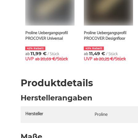
Proline Uebergangsprofil
Proline Uebergangsprofil
PROCOVER Universal
PROCOVER Designfloor
42% Rabatt
43% Rabatt
ab
11,99 €
/ Stück
ab
11,49 €
/ Stück
UVP
20,69 €/Stück
UVP
20,25 €/Stück
ab
ab
Produktdetails
Herstellerangaben
Hersteller
Proline
Maße