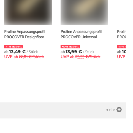
Proline Anpassungsprofil
Proline Anpassungsprofil
Proline A
PROCOVER Designfloor
PROCOVER Universal
PROCOVER
41% Rabatt
40% Rabatt
41% Rabat
ab
13,49 €
/ Stück
ab
13,99 €
/ Stück
ab
10,9
UVP
22,81 €/Stück
UVP
23,33 €/Stück
UVP
ab
ab
ab
mehr