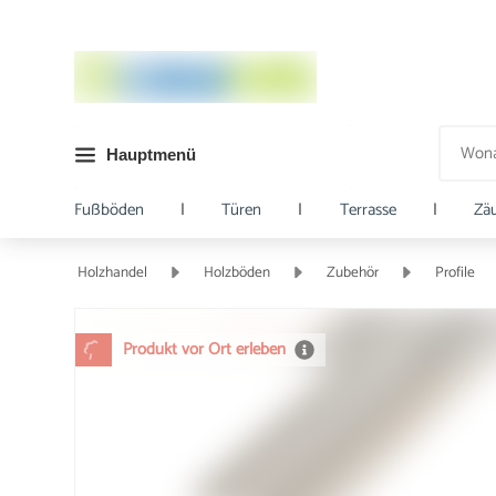
Hauptmenü
Fußböden
|
Türen
|
Terrasse
|
Zä
Holzhandel
Holzböden
Zubehör
Profile
Produkt vor Ort erleben