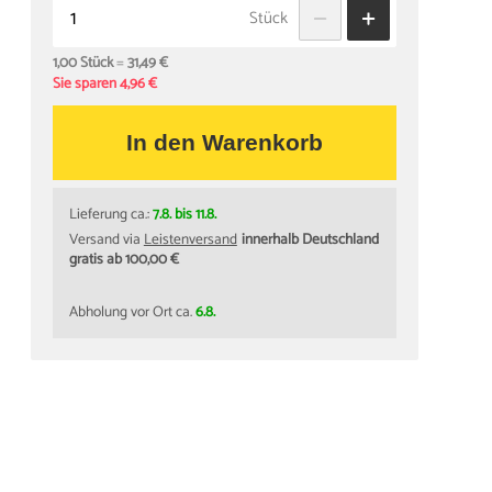
Stück
1,00 Stück
=
31,49 €
Sie sparen 4,96 €
In den Warenkorb
Lieferung ca.:
7.8. bis 11.8.
Versand via
Leistenversand
innerhalb Deutschland
gratis ab 100,00 €
Abholung vor Ort ca.
6.8.