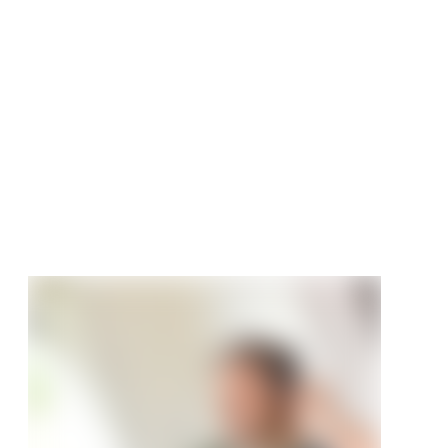
bschlussprofil
 Designfloor
t
9 €
/ Stück
18,48 €/Stück