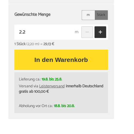
Gewünschte Menge
m
Stück
m
1 Stück
(2,20 m) =
29,13 €
In den Warenkorb
Lieferung ca.:
19.8. bis 25.8.
Versand via
Leistenversand
innerhalb Deutschland
gratis ab 100,00 €
Abholung vor Ort ca.:
18.8. bis 20.8.