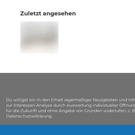
Zuletzt angesehen
Du willigst ein in den Erhalt regelmäßiger Neuigkeiten und I
zur Interessen-Analyse durch Auswertung individueller Öffnun
für die Zukunft und ohne Angabe von Gründen widerrufen; z. B
Datenschutzerklärung.