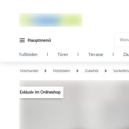
Hauptmenü
Fußböden
|
Türen
|
Terrasse
|
Zä
Holzhandel
Holzböden
Zubehör
Sockellei
Exklusiv im Onlineshop