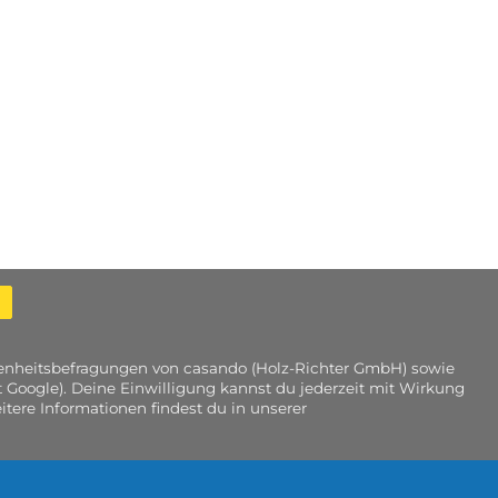
edenheitsbefragungen von casando (Holz-Richter GmbH) sowie
 Google). Deine Einwilligung kannst du jederzeit mit Wirkung
tere Informationen findest du in unserer