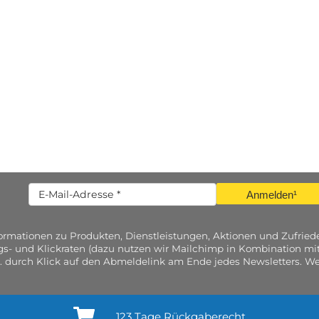
Anmelden¹
nformationen zu Produkten, Dienstleistungen, Aktionen und Zufri
gs- und Klickraten (dazu nutzen wir Mailchimp in Kombination mit
. durch Klick auf den Abmeldelink am Ende jedes Newsletters. Wei
123 Tage Rückgaberecht