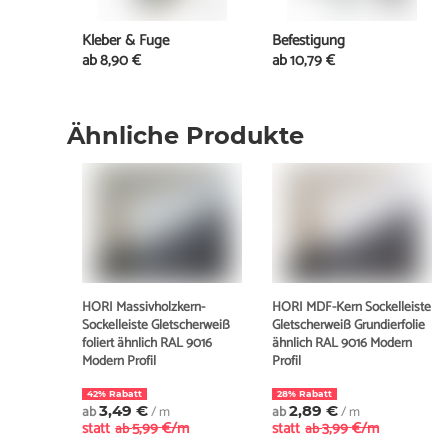
Kleber & Fuge
Befestigung
ab
8,90 €
ab
10,79 €
Ähnliche Produkte
HORI Massivholzkern-
HORI MDF-Kern Sockelleiste
Sockelleiste Gletscherweiß
Gletscherweiß Grundierfolie
foliert ähnlich RAL 9016
ähnlich RAL 9016 Modern
Modern Profil
Profil
42% Rabatt
28% Rabatt
ab
3,49 €
/ m
ab
2,89 €
/ m
statt
5,99 €/m
statt
3,99 €/m
ab
ab