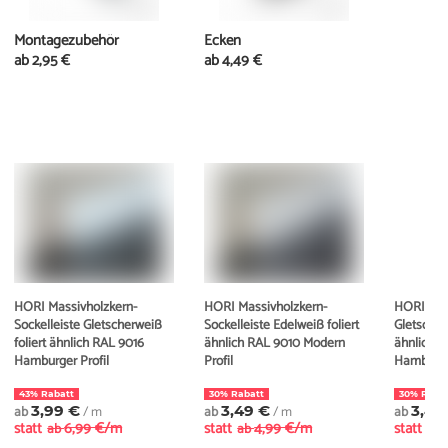
Montagezubehör
Ecken
ab
2,95 €
ab
4,49 €
HORI Massivholzkern-
HORI Massivholzkern-
HORI MDF
Sockelleiste Gletscherweiß
Sockelleiste Edelweiß foliert
Gletscher
foliert ähnlich RAL 9016
ähnlich RAL 9010 Modern
ähnlich R
Hamburger Profil
Profil
Hamburger
43% Rabatt
30% Rabatt
30% Raba
ab
3,99 €
/ m
ab
3,49 €
/ m
ab
3,49
statt
6,99 €/m
statt
4,99 €/m
statt
ab
ab
ab