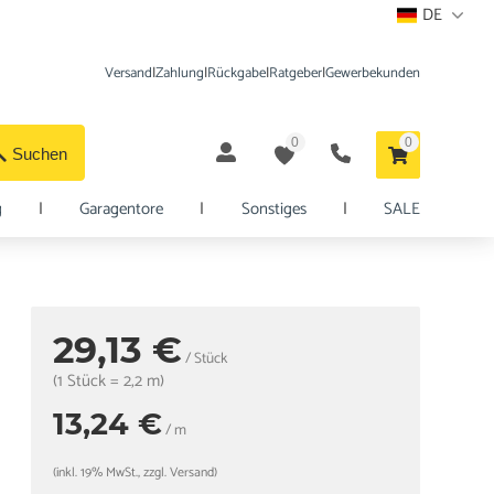
DE
Versand
|
Zahlung
|
Rückgabe
|
Ratgeber
|
Gewerbekunden
0
0
Suchen
g
|
Garagentore
|
Sonstiges
|
SALE
29,13 €
/ Stück
(1 Stück = 2,2 m)
13,24 €
/ m
(inkl. 19% MwSt., zzgl. Versand)