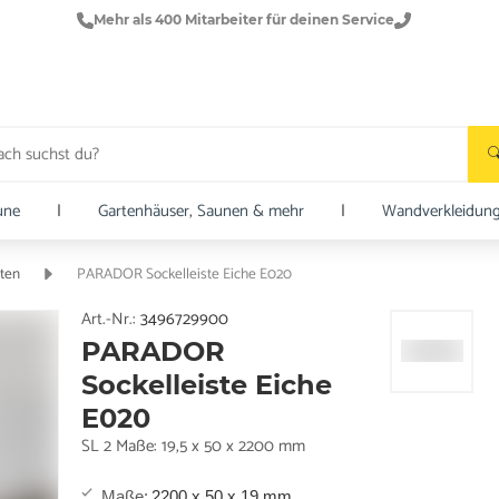
Mehr als 400 Mitarbeiter für deinen Service
une
|
Gartenhäuser, Saunen & mehr
|
Wandverkleidun
sten
PARADOR Sockelleiste Eiche E020
Art.-Nr.:
3496729900
PARADOR
Sockelleiste Eiche
E020
SL 2 Maße: 19,5 x 50 x 2200 mm
Maße
:
2200 x 50 x 19 mm