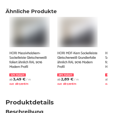
Ähnliche Produkte
HORI Massivholzkern-
HORI MDF-Kern Sockelleiste
HORI
Sockelleiste Gletscherweiß
Gletscherweiß Grundierfolie
Socke
foliert ähnlich RAL 9016
ähnlich RAL 9016 Modern
folie
Modern Profil
Profil
Hambu
42% Rabatt
28% Rabatt
43% 
3,49 €
2,89 €
3
ab
/ m
ab
/ m
ab
ab
ab
a
statt
5,99 €/m
statt
3,99 €/m
statt
Produktdetails
Beschreibung