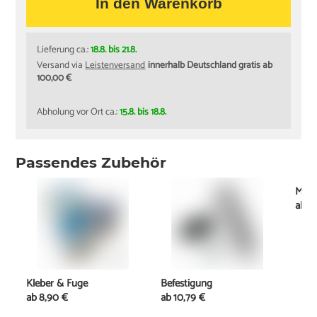
In den Warenkorb
Lieferung ca.:
18.8. bis 21.8.
Versand via
Leistenversand
innerhalb Deutschland gratis ab
100,00 €
Abholung vor Ort ca.:
15.8. bis 18.8.
Passendes Zubehör
Mont
ab
2
Kleber & Fuge
Befestigung
ab
8,90 €
ab
10,79 €