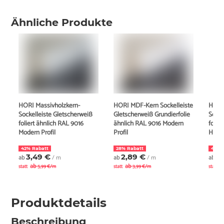
Ähnliche Produkte
HORI Massivholzkern-
HORI MDF-Kern Sockelleiste
HORI
Sockelleiste Gletscherweiß
Gletscherweiß Grundierfolie
Socke
foliert ähnlich RAL 9016
ähnlich RAL 9016 Modern
folie
Modern Profil
Profil
Hambu
42% Rabatt
28% Rabatt
43% 
3,49 €
2,89 €
3
ab
/ m
ab
/ m
ab
ab
ab
a
statt
5,99 €/m
statt
3,99 €/m
statt
Produktdetails
Beschreibung