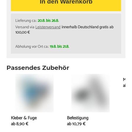
In den Warenkorb
Lieferung ca.:
20.8. bis 26.8.
Versand via
Leistenversand
innerhalb Deutschland gratis ab
100,00 €
Abholung vor Ort ca.:
19.8. bis 21.8.
Passendes Zubehör
Mont
ab
2
Kleber & Fuge
Befestigung
ab
8,90 €
ab
10,79 €