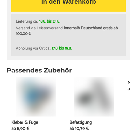
In den Warenkorb
Lieferung ca.:
18.8. bis 24.8.
Versand via
Leistenversand
innerhalb Deutschland gratis ab
100,00 €
Abholung vor Ort ca.:
17.8. bis 19.8.
Passendes Zubehör
Mont
ab
2
Kleber & Fuge
Befestigung
ab
8,90 €
ab
10,79 €