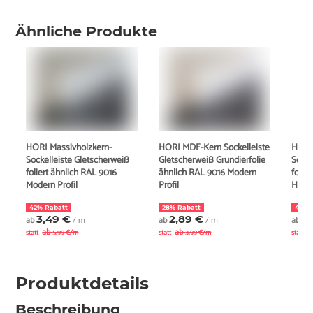
Ähnliche Produkte
HORI Massivholzkern-
HORI MDF-Kern Sockelleiste
HORI
Sockelleiste Gletscherweiß
Gletscherweiß Grundierfolie
Socke
foliert ähnlich RAL 9016
ähnlich RAL 9016 Modern
folie
Modern Profil
Profil
Hambu
42% Rabatt
28% Rabatt
43% 
3,49 €
2,89 €
3
ab
/ m
ab
/ m
ab
ab
ab
a
statt
5,99 €/m
statt
3,99 €/m
statt
Produktdetails
Beschreibung