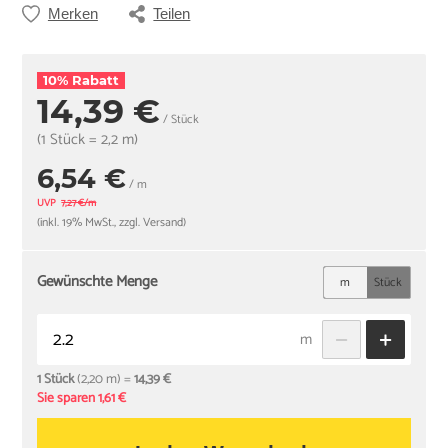
Merken
Teilen
10% Rabatt
14,39 €
/ Stück
(1 Stück = 2,2 m)
6,54 €
/ m
UVP
7,27 €/m
(inkl. 19% MwSt., zzgl. Versand)
Gewünschte Menge
m
Stück
m
1 Stück
(2,20 m) =
14,39 €
Sie sparen 1,61 €