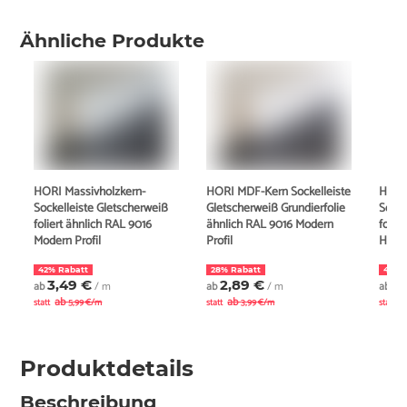
Ähnliche Produkte
HORI Massivholzkern-
HORI MDF-Kern Sockelleiste
HORI
Sockelleiste Gletscherweiß
Gletscherweiß Grundierfolie
Socke
foliert ähnlich RAL 9016
ähnlich RAL 9016 Modern
folie
Modern Profil
Profil
Hambu
42% Rabatt
28% Rabatt
43% 
3,49 €
2,89 €
3
ab
/ m
ab
/ m
ab
ab
ab
a
statt
5,99 €/m
statt
3,99 €/m
statt
Produktdetails
Beschreibung