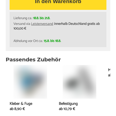
In den Warenkorb
Lieferung ca.:
18.8. bis 21.8.
Versand via
Leistenversand
innerhalb Deutschland gratis ab
100,00 €
Abholung vor Ort ca.:
15.8. bis 18.8.
Passendes Zubehör
Mont
ab
2
Kleber & Fuge
Befestigung
ab
8,90 €
ab
10,79 €