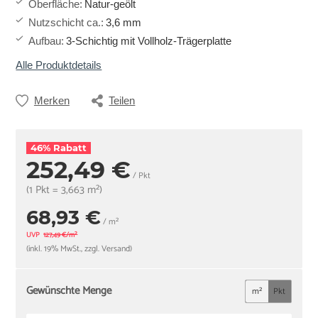
Oberfläche
:
Natur-geölt
Nutzschicht ca.
:
3,6 mm
Aufbau
:
3-Schichtig mit Vollholz-Trägerplatte
Alle Produktdetails
Merken
Teilen
46% Rabatt
252,49 €
/ Pkt
(1 Pkt = 3,663 m²)
68,93 €
/ m²
UVP
127,49 €/m²
(inkl. 19% MwSt., zzgl. Versand)
Gewünschte Menge
m²
Pkt