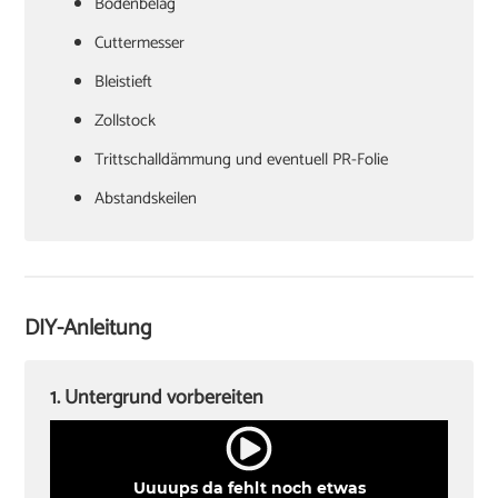
Bodenbelag
Cuttermesser
Bleistieft
Zollstock
Trittschalldämmung und eventuell PR-Folie
Abstandskeilen
Hammer
Zugeisen und Schlagklotz
Winkel
DIY-Anleitung
Sockelleisten und Halterungsclips
Stichsäge und Kappsäge
1. Untergrund vorbereiten
Knieschoner
Uuuups da fehlt noch etwas