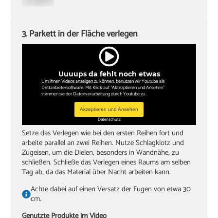
3. Parkett in der Fläche verlegen
Uuuups da fehlt noch etwas
Um ihnen Videos anzeigen zu können, benutzen wir Youtube als
Drittanbietersoftware. Mit Klick auf "Aktezptieren und Ansehen"
stimmen sie der Datenverarbeitung durch Youtube zu.
Akzeptieren und Ansehen
Datenschutz
Setze das Verlegen wie bei den ersten Reihen fort und
arbeite parallel an zwei Reihen. Nutze Schlagklotz und
Zugeisen, um die Dielen, besonders in Wandnähe, zu
schließen. Schließe das Verlegen eines Raums am selben
Tag ab, da das Material über Nacht arbeiten kann.
Achte dabei auf einen Versatz der Fugen von etwa 30
cm.
Genutzte Produkte im Video