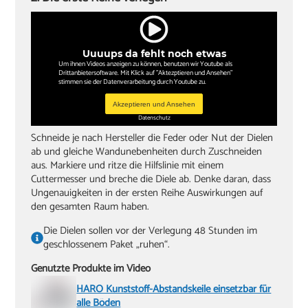
Uuuups da fehlt noch etwas
Um ihnen Videos anzeigen zu können, benutzen wir Youtube als
Drittanbietersoftware. Mit Klick auf "Aktezptieren und Ansehen"
stimmen sie der Datenverarbeitung durch Youtube zu.
Akzeptieren und Ansehen
Datenschutz
Schneide je nach Hersteller die Feder oder Nut der Dielen
ab und gleiche Wandunebenheiten durch Zuschneiden
aus. Markiere und ritze die Hilfslinie mit einem
Cuttermesser und breche die Diele ab. Denke daran, dass
Ungenauigkeiten in der ersten Reihe Auswirkungen auf
den gesamten Raum haben.
Die Dielen sollen vor der Verlegung 48 Stunden im
geschlossenem Paket „ruhen“.
Genutzte Produkte im Video
HARO Kunststoff-Abstandskeile einsetzbar für
alle Böden