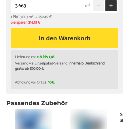
m²
1 Pkt
(3,663 m²) =
252,49 €
Sie sparen 214,51 €
In den Warenkorb
Lieferung ca.:
11.8. bis 13.8.
Versand via
Einzelpaket-Versand
innerhalb Deutschland
gratis ab 100,00 €
Abholung vor Ort ca.
10.8.
Passendes Zubehör
Socke
ab
0