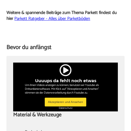
Weitere & spannende Beiträge zum Thema Parkett findest du
hier
Parkett Ratgeber - Alles über Parketböden
Bevor du anfängst
Uuuups da fehlt noch etwas
Um ihnen Videos anzeigen zu können, benutzen wir Youtube als
Drittanbietersoftware. Mit Klick auf "Aktezptieren und Ansehen"
stimmen sie der Datenverarbeitung durch Youtube zu.
Akzeptieren und Ansehen
Datenschutz
Material & Werkzeuge