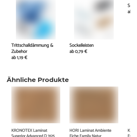
Schi
ab
2
Trittschalldämmung &
Sockelleisten
Zubehör
ab
0,79 €
ab
1,19 €
Ähnliche Produkte
KRONOTEX Laminat
HORI Laminat Ambiente
KRON
Superior Advanced D 3125
Eiche Family Natur
Exqui