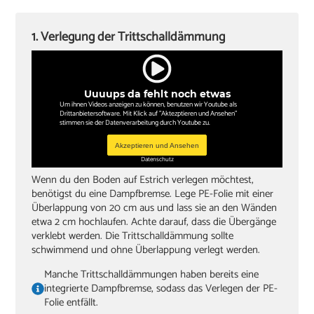
Winkel oder Schmiege
Zollstock
1. Verlegung der Trittschalldämmung
Kappsäge
Knieschoner
Uuuups da fehlt noch etwas
Um ihnen Videos anzeigen zu können, benutzen wir Youtube als
Drittanbietersoftware. Mit Klick auf "Aktezptieren und Ansehen"
stimmen sie der Datenverarbeitung durch Youtube zu.
Akzeptieren und Ansehen
Datenschutz
Wenn du den Boden auf Estrich verlegen möchtest,
benötigst du eine Dampfbremse. Lege PE-Folie mit einer
Überlappung von 20 cm aus und lass sie an den Wänden
etwa 2 cm hochlaufen. Achte darauf, dass die Übergänge
verklebt werden. Die Trittschalldämmung sollte
schwimmend und ohne Überlappung verlegt werden.
Manche Trittschalldämmungen haben bereits eine
integrierte Dampfbremse, sodass das Verlegen der PE-
Folie entfällt.