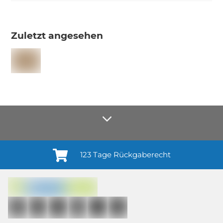
Zuletzt angesehen
123 Tage Rückgaberecht
Anmelden¹
Du willigst ein in den Erhalt regelmäßiger Neuigkeiten und Informationen zu
Produkten, Dienstleistungen, Aktionen und Zufriedenheitsbefragungen von
casando (Holz-Richter GmbH) sowie zur Interessen-Analyse durch
Auswertung individueller Öffnungs- und Klickraten (dazu nutzen wir
Mailchimp in Kombination mit Google). Deine Einwilligung kannst du
jederzeit mit Wirkung für die Zukunft und ohne Angabe von Gründen