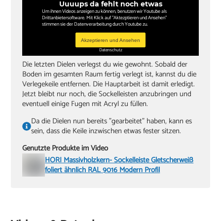
Uuuups da fehlt noch etwas
Um ihnen Videos anzeigen zu können, benutzen wir Youtube als
Drittanbietersoftware. Mit Klick auf "Aktezptieren und Ansehen"
stimmen sie der Datenverarbeitung durch Youtube zu.
Akzeptieren und Ansehen
Datenschutz
Die letzten Dielen verlegst du wie gewohnt. Sobald der
Boden im gesamten Raum fertig verlegt ist, kannst du die
Verlegekeile entfernen. Die Hauptarbeit ist damit erledigt.
Jetzt bleibt nur noch, die Sockelleisten anzubringen und
eventuell einige Fugen mit Acryl zu füllen.
Da die Dielen nun bereits "gearbeitet" haben, kann es
sein, dass die Keile inzwischen etwas fester sitzen.
Genutzte Produkte im Video
HORI Massivholzkern- Sockelleiste Gletscherweiß
foliert ähnlich RAL 9016 Modern Profil