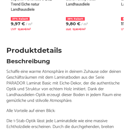
Trend Eiche natur
Landhausdiele
Land
Landhausdiele
37% Rabatt
38% Rabatt
30% 
9,97 €
9,80 €
11,8
/ m²
/ m²
UVP
15,90 €/m²
statt
15,90 €/m²
UVP
1
Produktdetails
Beschreibung
Schaffe eine warme Atmosphäre in deinem Zuhause oder deinen
Geschäftsräumen mit dem Laminatboden aus der Serie
PARADOR Laminat Basic mit Eiche-Dekor, der die authentische
Optik und Struktur von echtem Holz imitiert. Dank der
Landhausdielen-Optik erzeugt dieser Boden in jedem Raum eine
gemütliche und stilvolle Atmosphäre.
Alle Vorteile auf einen Blick:
Die 1-Stab-Optik lässt jede Laminatdiele wie eine massive
Echtholzdiele erscheinen. Durch die durchgehenden, breiten