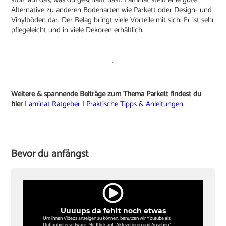
Alternative zu anderen Bodenarten wie Parkett oder Design- und
Vinylböden dar. Der Belag bringt viele Vorteile mit sich: Er ist sehr
pflegeleicht und in viele Dekoren erhältlich.
Weitere & spannende Beiträge zum Thema Parkett findest du
hier
Laminat Ratgeber | Praktische Tipps & Anleitungen
Bevor du anfängst
Uuuups da fehlt noch etwas
Um ihnen Videos anzeigen zu können, benutzen wir Youtube als
Drittanbietersoftware. Mit Klick auf "Aktezptieren und Ansehen"