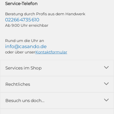
widerrufen; z. B. durch Klick auf den Abmeldelink am Ende jedes Newsletters.
Service-Telefon
Weitere Informationen findest du in unserer Datenschutzerklärung.
Beratung durch Profis aus dem Handwerk
02266 4735 610
Ab 9:00 Uhr erreichbar
Rund um die Uhr an
info@casando.de
oder über unser
Kontaktformular
Services im Shop
Versandkosten
Rechtliches
Ratgeber
Impressum
Besuch uns doch...
Erfahrungsberichte & Bewertungen
AGB
FAQ