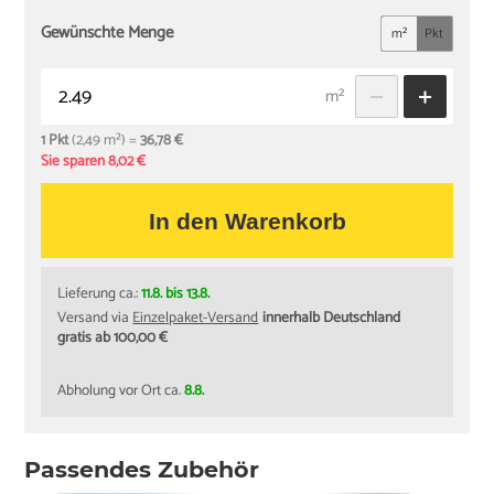
Gewünschte Menge
m²
Pkt
m²
1 Pkt
(2,49 m²) =
36,78 €
Sie sparen 8,02 €
In den Warenkorb
Lieferung ca.:
11.8. bis 13.8.
Versand via
Einzelpaket-Versand
innerhalb Deutschland
gratis ab 100,00 €
Abholung vor Ort ca.
8.8.
Passendes Zubehör