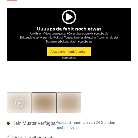
Uuuups da fehlt noch etwas
Um ihnen Videos anzeigen zu können, benutzen wir Youtube als
Drittanbietersoftware. Mit Klick auf "Aktezptieren und Ansehen" stimmen sie der
Datenverarbeitung durch Youtube zu.
Akzeptieren und Ansehen
Datenschutz
Kein Muster verfügbar
Versand innerhalb von 24 Stunden
mehr Infos »
Optik
:
Landhausdiele