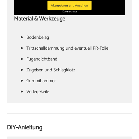
Akzeptieren und Ansehen
Datenschutz
Material & Werkzeuge
Bodenbelag
Trittschalldämmung und eventuell PR-Folie
Fugendichtband
Zugeisen und Schlagklotz
Gummihammer
Verlegekeile
Cuttermesser
Laminatschneider
Akkuschrauber
DIY-Anleitung
Sockelleisten und Halterungsclips