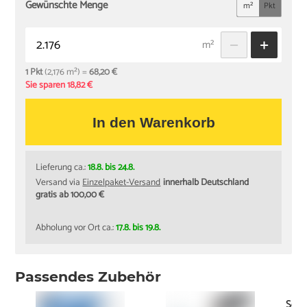
Gewünschte Menge
m²
Pkt
m²
1 Pkt
(2,176 m²) =
68,20 €
Sie sparen 18,82 €
In den Warenkorb
Lieferung ca.:
18.8. bis 24.8.
Versand via
Einzelpaket-Versand
innerhalb Deutschland
gratis ab 100,00 €
Abholung vor Ort ca.:
17.8. bis 19.8.
Passendes Zubehör
Schi