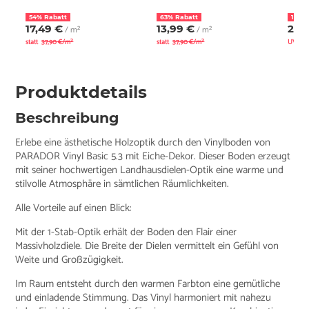
54% Rabatt
63% Rabatt
15% 
17,49 €
13,99 €
27,
/ m²
/ m²
statt
37,90 €/m²
statt
37,90 €/m²
UVP
3
Produktdetails
Beschreibung
Erlebe eine ästhetische Holzoptik durch den Vinylboden von
PARADOR Vinyl Basic 5.3 mit Eiche-Dekor. Dieser Boden erzeugt
mit seiner hochwertigen Landhausdielen-Optik eine warme und
stilvolle Atmosphäre in sämtlichen Räumlichkeiten.
Alle Vorteile auf einen Blick:
Mit der 1-Stab-Optik erhält der Boden den Flair einer
Massivholzdiele. Die Breite der Dielen vermittelt ein Gefühl von
Weite und Großzügigkeit.
Im Raum entsteht durch den warmen Farbton eine gemütliche
und einladende Stimmung. Das Vinyl harmoniert mit nahezu