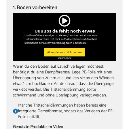
Stichsäge und Kappsäge
1. Boden vorbereiten
Zollstock
Winkel
Uuuups da fehlt noch etwas
Bleistift
Um ihnen Videos anzeigen zu können, benutzen wir Youtube als
Drittanbietersoftware. Mit Klick auf "Aktezptieren und Ansehen"
stimmen sie der Datenverarbeitung durch Youtube zu.
Akzeptieren und Ansehen
Datenschutz
Wenn du den Boden auf Estrich verlegen möchtest,
benötigst du eine Dampfbremse. Lege PE-Folie mit einer
Überlappung von 20 cm aus und lass sie an den Wänden
etwa 2 cm hochlaufen. Achte darauf, dass die Übergänge
verklebt werden. Die Trittschalldämmung sollte
schwimmend und ohne Überlappung verlegt werden.
Manche Trittschalldämmungen haben bereits eine
integrierte Dampfbremse, sodass das Verlegen der PE-
Folie entfällt.
Genutzte Produkte im Video