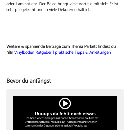
oder Laminat dar. Der Belag bringt viele Vorteile mit sich: Er ist
sehr pflegeleicht und in viele Dekoren erhältlich.
Weitere & spannende Beiträge zum Thema Parkett findest du
hier
Vinylboden Ratgeber | praktische Tipps & Anleitungen
Bevor du anfängst
Uuuups da fehlt noch etwas
Um ihnen Videos anzeigen zu können, benutzen wir Youtube als
Drittanbietersoftware. Mit Klick auf "Aktezptieren und Ansehen"
stimmen sie der Datenverarbeitung durch Youtube zu.