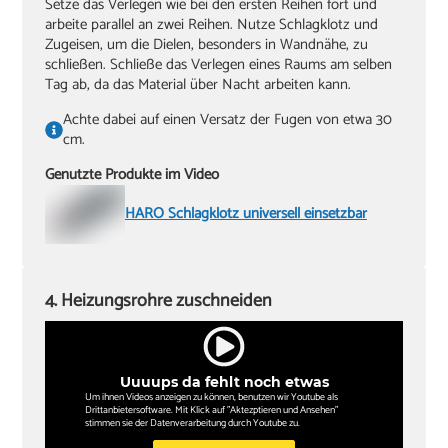
Setze das Verlegen wie bei den ersten Reihen fort und
arbeite parallel an zwei Reihen. Nutze Schlagklotz und
Zugeisen, um die Dielen, besonders in Wandnähe, zu
schließen. Schließe das Verlegen eines Raums am selben
Tag ab, da das Material über Nacht arbeiten kann.
Achte dabei auf einen Versatz der Fugen von etwa 30
cm.
Genutzte Produkte im Video
HARO Schlagklotz universell einsetzbar
4. Heizungsrohre zuschneiden
Uuuups da fehlt noch etwas
Um ihnen Videos anzeigen zu können, benutzen wir Youtube als
Drittanbietersoftware. Mit Klick auf "Aktezptieren und Ansehen"
stimmen sie der Datenverarbeitung durch Youtube zu.