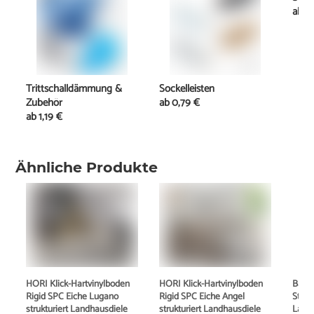
ab
1
Trittschalldämmung &
Sockelleisten
Zubehör
ab
0,79 €
ab
1,19 €
Ähnliche Produkte
HORI Klick-Hartvinylboden
HORI Klick-Hartvinylboden
Barli
Rigid SPC Eiche Lugano
Rigid SPC Eiche Angel
Step 
strukturiert Landhausdiele
strukturiert Landhausdiele
Land