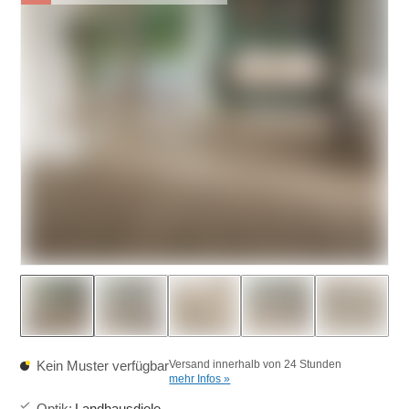
Kein Muster verfügbar
Versand innerhalb von 24 Stunden
mehr Infos »
Optik
:
Landhausdiele