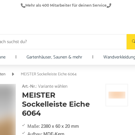
Mehr als 400 Mitarbeiter für deinen Service
une
|
Gartenhäuser, Saunen & mehr
|
Wandverkleidun
sten
MEISTER Sockelleiste Eiche 6064
Art.-Nr.:
Variante wählen
MEISTER
Sockelleiste Eiche
6064
Maße
:
2380 x 60 x 20 mm
Aufbau
:
MDF-Kern