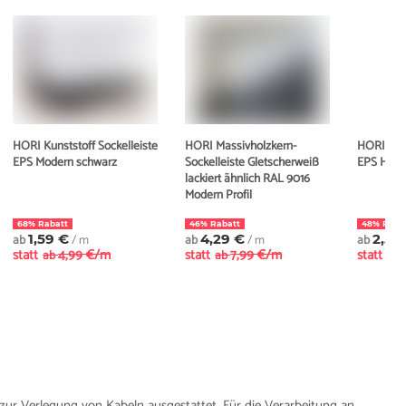
HORI Kunststoff Sockelleiste
HORI Massivholzkern-
HORI Kuns
EPS Modern schwarz
Sockelleiste Gletscherweiß
EPS Hamb
lackiert ähnlich RAL 9016
Modern Profil
68% Rabatt
46% Rabatt
48% Raba
ab
1,59 €
/ m
ab
4,29 €
/ m
ab
2,59
statt
4,99 €/m
statt
7,99 €/m
statt
ab
ab
ab
 zur Verlegung von Kabeln ausgestattet. Für die Verarbeitung an