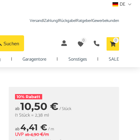
DE
Versand
|
Zahlung
|
Rückgabe
|
Ratgeber
|
Gewerbekunden
0
0
Suchen
g
|
Garagentore
|
Sonstiges
|
SALE
10% Rabatt
10,50 €
ab
/ Stück
(1 Stück = 2,38 m)
4,41 €
ab
/ m
UVP
4,90 €/m
ab