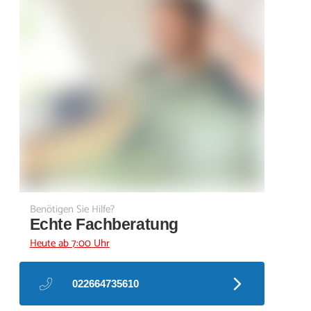
Benötigen Sie Hilfe?
Echte Fachberatung
Heute ab 7:00 Uhr
022664735610