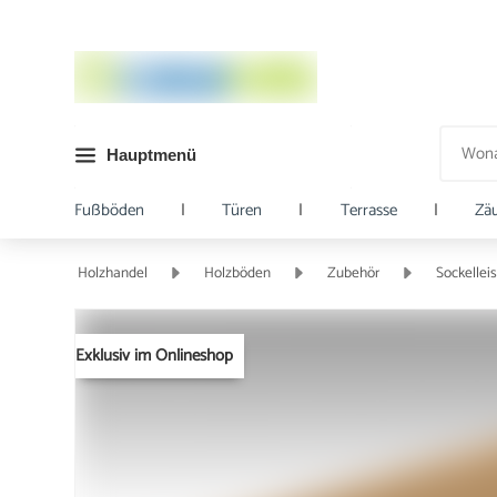
Hauptmenü
Fußböden
|
Türen
|
Terrasse
|
Zä
Holzhandel
Holzböden
Zubehör
Sockellei
Exklusiv im Onlineshop