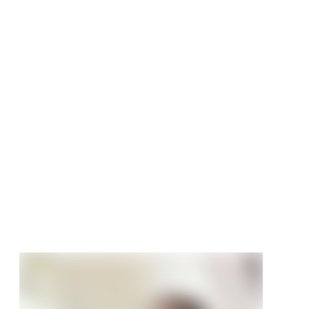
tstoff Sockelleiste
urger Profil weiß
tt
 €
/ m
4,99 €/m