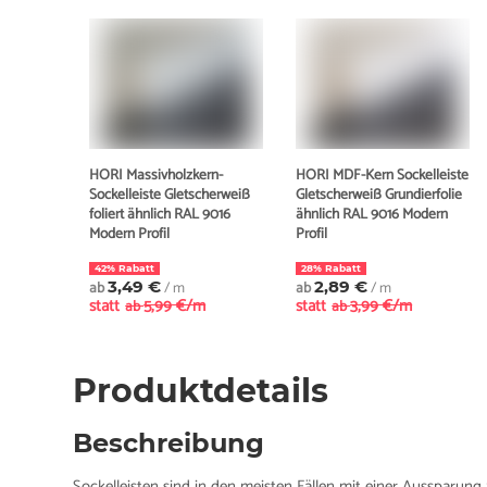
HORI Massivholzkern-
HORI MDF-Kern Sockelleiste
Sockelleiste Gletscherweiß
Gletscherweiß Grundierfolie
foliert ähnlich RAL 9016
ähnlich RAL 9016 Modern
Modern Profil
Profil
42% Rabatt
28% Rabatt
ab
3,49 €
/ m
ab
2,89 €
/ m
statt
5,99 €/m
statt
3,99 €/m
ab
ab
Produktdetails
Beschreibung
Sockelleisten sind in den meisten Fällen mit einer Aussparung