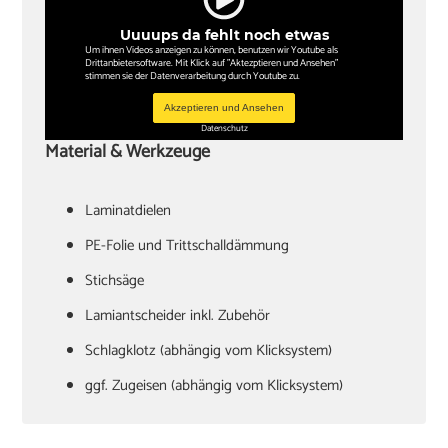
Uuuups da fehlt noch etwas
Um ihnen Videos anzeigen zu können, benutzen wir Youtube als
Drittanbietersoftware. Mit Klick auf "Aktezptieren und Ansehen"
stimmen sie der Datenverarbeitung durch Youtube zu.
Akzeptieren und Ansehen
Datenschutz
Material & Werkzeuge
Laminatdielen
PE-Folie und Trittschalldämmung
Stichsäge
Lamiantscheider inkl. Zubehör
Schlagklotz (abhängig vom Klicksystem)
ggf. Zugeisen (abhängig vom Klicksystem)
Hammer