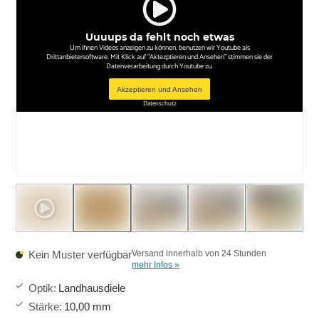
Uuuups da fehlt noch etwas
Um ihnen Videos anzeigen zu können, benutzen wir Youtube als
Drittanbietersoftware. Mit Klick auf "Aktezptieren und Ansehen" stimmen sie der
Datenverarbeitung durch Youtube zu.
Akzeptieren und Ansehen
Datenschutz
Kein Muster verfügbar
Versand innerhalb von 24 Stunden
mehr Infos »
Optik
:
Landhausdiele
Stärke
:
10,00 mm