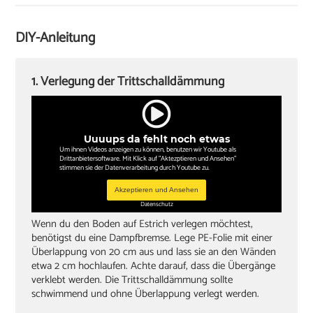
Verlegekeile
Cuttermesser
DIY-Anleitung
Winkel oder Schmiege
Zollstock
1. Verlegung der Trittschalldämmung
Kappsäge
Knieschoner
Uuuups da fehlt noch etwas
Um ihnen Videos anzeigen zu können, benutzen wir Youtube als
Drittanbietersoftware. Mit Klick auf "Aktezptieren und Ansehen"
stimmen sie der Datenverarbeitung durch Youtube zu.
Akzeptieren und Ansehen
Datenschutz
Wenn du den Boden auf Estrich verlegen möchtest,
benötigst du eine Dampfbremse. Lege PE-Folie mit einer
Überlappung von 20 cm aus und lass sie an den Wänden
etwa 2 cm hochlaufen. Achte darauf, dass die Übergänge
verklebt werden. Die Trittschalldämmung sollte
schwimmend und ohne Überlappung verlegt werden.