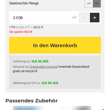
Gewünschte Menge
m²
Pkt
m²
1 Pkt
(2,036 m²) =
48,05 €
Sie sparen 18,12 €
In den Warenkorb
Lieferung ca.:
25.8. bis 28.8.
Versand via
Einzelpaket-Versand
innerhalb Deutschland
gratis ab 100,00 €
Abholung vor Ort ca.:
22.8. bis 25.8.
Passendes Zubehör