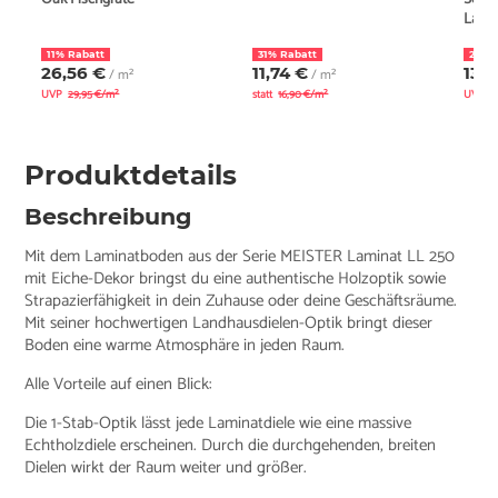
Land
11% Rabatt
31% Rabatt
23% 
26,56 €
11,74 €
13,
/ m²
/ m²
UVP
29,95 €/m²
statt
16,90 €/m²
UVP
1
Produktdetails
Beschreibung
Mit dem Laminatboden aus der Serie MEISTER Laminat LL 250
mit Eiche-Dekor bringst du eine authentische Holzoptik sowie
Strapazierfähigkeit in dein Zuhause oder deine Geschäftsräume.
Mit seiner hochwertigen Landhausdielen-Optik bringt dieser
Boden eine warme Atmosphäre in jeden Raum.
Alle Vorteile auf einen Blick:
Die 1-Stab-Optik lässt jede Laminatdiele wie eine massive
Echtholzdiele erscheinen. Durch die durchgehenden, breiten
Dielen wirkt der Raum weiter und größer.