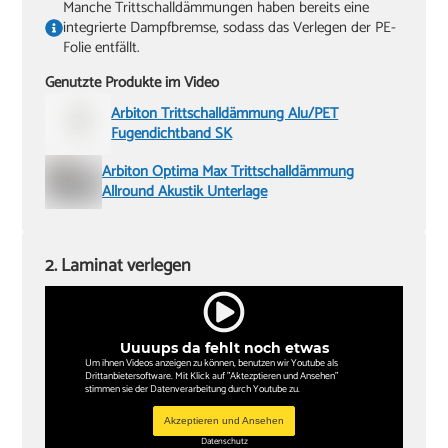
Manche Trittschalldämmungen haben bereits eine
integrierte Dampfbremse, sodass das Verlegen der PE-
Folie entfällt.
Genutzte Produkte im Video
Arbiton Trittschalldämmung Alu/PET
Fugendichtband SK
Arbiton Optima Max Trittschalldämmung
Allround Akustik Unterlage
2. Laminat verlegen
Uuuups da fehlt noch etwas
Um ihnen Videos anzeigen zu können, benutzen wir Youtube als
Drittanbietersoftware. Mit Klick auf "Aktezptieren und Ansehen"
stimmen sie der Datenverarbeitung durch Youtube zu.
Akzeptieren und Ansehen
Datenschutz