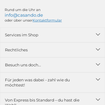
Rund um die Uhr an
info@casando.de
oder über unser
Kontaktformular
Services im Shop
Versandkosten
Rechtliches
Ratgeber
Impressum
Besuch uns doch...
Erfahrungsberichte & Bewertungen
AGB
FAQ
in der Ausstellung...
Für jeden was dabei - zahl wie du
Rückgabe & Reklamation
Kontakt
möchtest!
Datenschutz
Das ist casando
Holz-Richter GmbH
Schmiedeweg 1
Batteriegesetz
Karriere
Von Express bis Standard – du hast die
51789 Lindlar