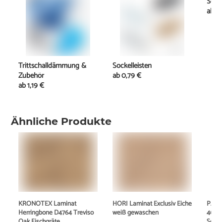
Schi
ab
11
Trittschalldämmung &
Sockelleisten
Zubehör
ab
0,79 €
ab
1,19 €
Ähnliche Produkte
KRONOTEX Laminat
HORI Laminat Exclusiv Eiche
PARA
Herringbone D4764 Treviso
weiß gewaschen
400 E
Oak Fischgräte
Seide