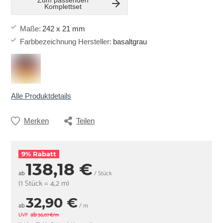
Zum passenden
Komplettset
Maße
:
242 x 21 mm
Farbbezeichnung Hersteller
:
basaltgrau
Alle Produktdetails
Merken
Teilen
9% Rabatt
138,18 €
ab
/ Stück
(1 Stück = 4,2 m)
32,90 €
ab
/ m
ab
UVP
36,07 €/m