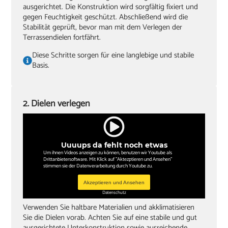
‏lange, gerade Dachlatte als Hilfe zum Ausrichten
ausgerichtet. Die Konstruktion wird sorgfältig fixiert und
gegen Feuchtigkeit geschützt. Abschließend wird die
‏Zwingen
Stabilität geprüft, bevor man mit dem Verlegen der
Terrassendielen fortfährt.
Diese Schritte sorgen für eine langlebige und stabile
Basis.
2. Dielen verlegen
Uuuups da fehlt noch etwas
Um ihnen Videos anzeigen zu können, benutzen wir Youtube als
Drittanbietersoftware. Mit Klick auf "Aktezptieren und Ansehen"
stimmen sie der Datenverarbeitung durch Youtube zu.
Akzeptieren und Ansehen
Datenschutz
Verwenden Sie haltbare Materialien und akklimatisieren
Sie die Dielen vorab. Achten Sie auf eine stabile und gut
ausgerichtete Unterkonstruktion sowie ausreichende