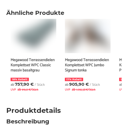
Ähnliche Produkte
Megawood Terrassendielen
Megawood Terrassendielen
Mega
Komplettset WPC Classic
Komplettset WPC Jumbo
Komp
massiv basaltgrau
Signum tonka
Plus 
18% Rabatt
17% Rabatt
17% 
757,90 €
905,90 €
7
ab
/ Stück
ab
/ Stück
ab
ab
ab
UVP
919,61 €/Stück
UVP
1.092,58 €/Stück
UVP
Produktdetails
Beschreibung