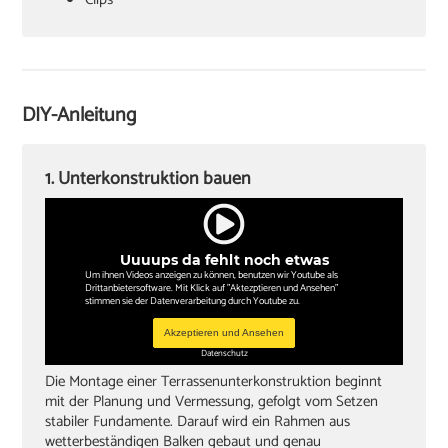
Stichsäge
DIY-Anleitung
‏Zollstock oder Maßband
‏Akkuschrauber
1. Unterkonstruktion bauen
Bohrer
lange Wasserwaage
Uuuups da fehlt noch etwas
‏Bleistift
Um ihnen Videos anzeigen zu können, benutzen wir Youtube als
Drittanbietersoftware. Mit Klick auf "Aktezptieren und Ansehen"
stimmen sie der Datenverarbeitung durch Youtube zu.
Winkel
Akzeptieren und Ansehen
‏Gummihammer
Datenschutz
Die Montage einer Terrassenunterkonstruktion beginnt
‏Handsäge
mit der Planung und Vermessung, gefolgt vom Setzen
‏Schleifklotz und Schmirgelpapier
stabiler Fundamente. Darauf wird ein Rahmen aus
wetterbeständigen Balken gebaut und genau