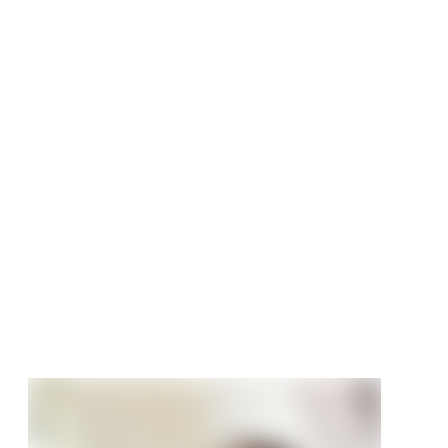
 Terrassendielen
-Set WPC Premium
hiefergrau
t
90 €
/ Stück
1.071,14 €/Stück