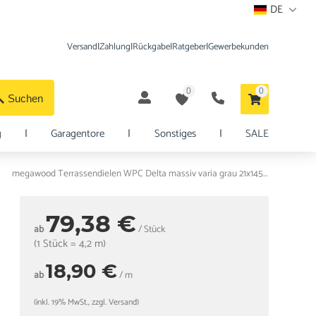
DE
Versand
|
Zahlung
|
Rückgabe
|
Ratgeber
|
Gewerbekunden
0
0
Suchen
g
|
Garagentore
|
Sonstiges
|
SALE
megawood Terrassendielen WPC Delta massiv varia grau 21x145mm
79,38 €
ab
/ Stück
(1 Stück = 4,2 m)
18,90 €
ab
/ m
(inkl. 19% MwSt., zzgl. Versand)