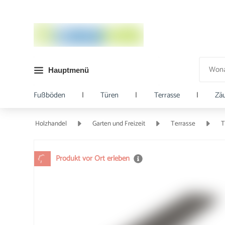
Hauptmenü
Fußböden
|
Türen
|
Terrasse
|
Zä
Holzhandel
Garten und Freizeit
Terrasse
T
Produkt vor Ort erleben