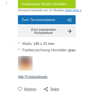
kostenloses Muster bestellen
Versand innerhalb von 24 Stunden
mehr Infos »
Zum Terrassenplaner
Zum passenden
Komplettset
Maße
:
145 x 21 mm
Farbbezeichnung Hersteller
:
grau
Alle Produktdetails
Merken
Teilen