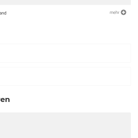
mehr
land
ren