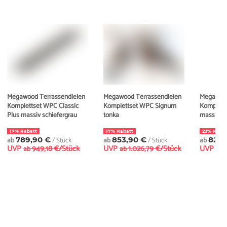
Megawood Terrassendielen
Megawood Terrassendielen
Megawood
Komplettset WPC Classic
Komplettset WPC Signum
Komplett
Plus massiv schiefergrau
tonka
massiv sc
17% Rabatt
17% Rabatt
23% Rabat
ab
789,90 €
/ Stück
ab
853,90 €
/ Stück
ab
821,
UVP
949,18 €/Stück
UVP
1.026,79 €/Stück
UVP
ab
ab
ab