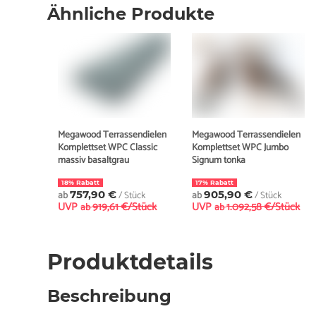
Ähnliche Produkte
Megawood Terrassendielen
Megawood Terrassendielen
Komplettset WPC Classic
Komplettset WPC Jumbo
massiv basaltgrau
Signum tonka
18% Rabatt
17% Rabatt
ab
757,90 €
/ Stück
ab
905,90 €
/ Stück
UVP
919,61 €/Stück
UVP
1.092,58 €/Stück
ab
ab
Produktdetails
Beschreibung