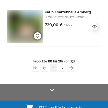
Karibu Gartenhaus Amberg
19 mm, 213 x 197 cm, Typ 2, natur
729,00 €
/ Stück
Produkte
181 bis 216
von 231
6
7
123 Tage Rückgaberecht