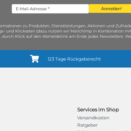
Anmelden¹
nformationen zu Produkten, Dienstleistungen, Aktionen und Zufri
gs- und Klickraten (dazu nutzen wir Mailchimp in Kombination mit
. durch Klick auf den Abmeldelink am Ende jedes Newsletters. Wei
123 Tage Rückgaberecht
Services im Shop
Versandkosten
Ratgeber