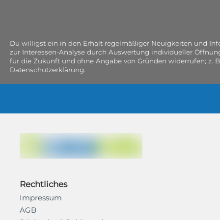
Du willigst ein in den Erhalt regelmäßiger Neuigkeiten und I
zur Interessen-Analyse durch Auswertung individueller Öffnun
für die Zukunft und ohne Angabe von Gründen widerrufen; z. B
Datenschutzerklärung.
Rechtliches
Impressum
AGB