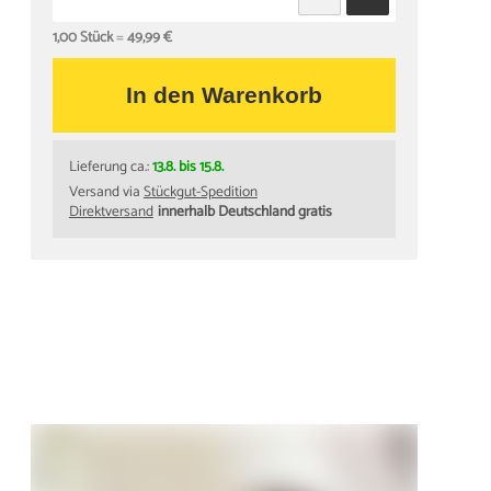
1,00 Stück
=
49,99 €
In den Warenkorb
Lieferung ca.:
13.8. bis 15.8.
Versand via
Stückgut-Spedition
Direktversand
innerhalb Deutschland gratis