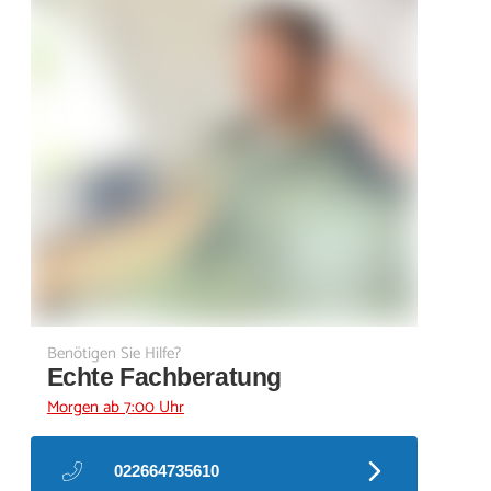
Benötigen Sie Hilfe?
Echte Fachberatung
Morgen ab 7:00 Uhr
022664735610