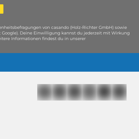
edenheitsbefragungen von casando (Holz-Richter GmbH) sowie
 Google). Deine Einwilligung kannst du jederzeit mit Wirkung
tere Informationen findest du in unserer