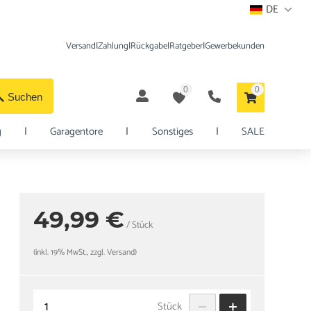
DE
Versand
|
Zahlung
|
Rückgabe
|
Ratgeber
|
Gewerbekunden
0
0
Suchen
g
|
Garagentore
|
Sonstiges
|
SALE
49,99 €
/ Stück
(inkl. 19% MwSt., zzgl. Versand)
Stück