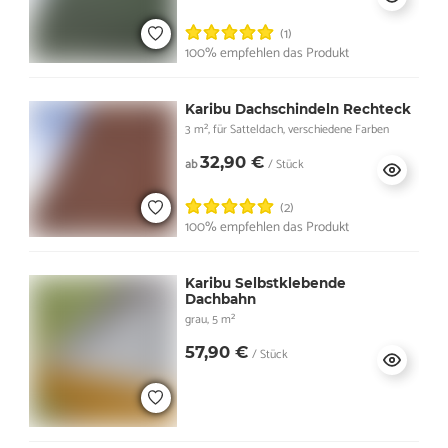
(1)
100% empfehlen das Produkt
Karibu Dachschindeln Rechteck
3 m², für Satteldach, verschiedene Farben
32,90 €
ab
/ Stück
(2)
100% empfehlen das Produkt
Karibu Selbstklebende
Dachbahn
grau, 5 m²
57,90 €
/ Stück