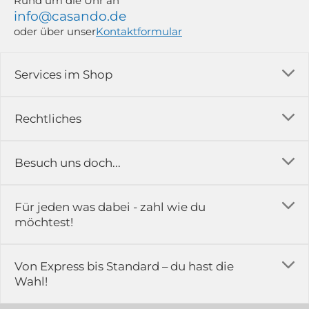
Rund um die Uhr an
info@casando.de
oder über unser
Kontaktformular
Services im Shop
Versandkosten
Rechtliches
Ratgeber
Impressum
Besuch uns doch...
Erfahrungsberichte & Bewertungen
AGB
FAQ
in der Ausstellung...
Für jeden was dabei - zahl wie du
Rückgabe & Reklamation
Kontakt
möchtest!
Datenschutz
Das ist casando
Holz-Richter GmbH
Schmiedeweg 1
Batteriegesetz
Karriere
Von Express bis Standard – du hast die
51789 Lindlar
Wahl!
Widerrufsrecht
Gewerbekunden
Hinweis:
Hunde sind in der Ausstellung erlaubt
Datenschutz-Einstellung