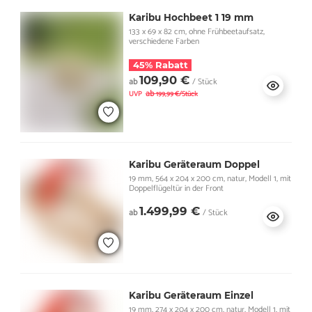
Karibu Hochbeet 1 19 mm
133 x 69 x 82 cm, ohne Frühbeetaufsatz,
verschiedene Farben
45% Rabatt
109,90 €
ab
/ Stück
ab
UVP
199,99 €/Stück
Karibu Geräteraum Doppel
19 mm, 564 x 204 x 200 cm, natur, Modell 1, mit
Doppelflügeltür in der Front
1.499,99 €
ab
/ Stück
Karibu Geräteraum Einzel
19 mm, 274 x 204 x 200 cm, natur, Modell 1, mit