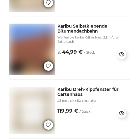
Karibu Selbstklebende
Bitumendachbahn
Wählen Sie Farbe, 0,5 m breit, 2,5 m², für
Satteldach
44,99 €
ab
/ Stück
Karibu Dreh-Kippfenster für
Gartenhaus
28 mm, 69 x 80 cm, natur
119,99 €
/ Stück