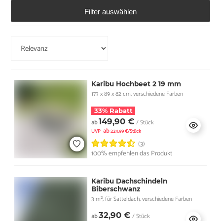
Filter auswählen
Karibu Hochbeet 2 19 mm
173 x 89 x 82 cm, verschiedene Farben
33% Rabatt
149,90 €
ab
/ Stück
ab
UVP
224,99 €/Stück
(3)
100% empfehlen das Produkt
Karibu Dachschindeln
Biberschwanz
3 m², für Satteldach, verschiedene Farben
32,90 €
ab
/ Stück