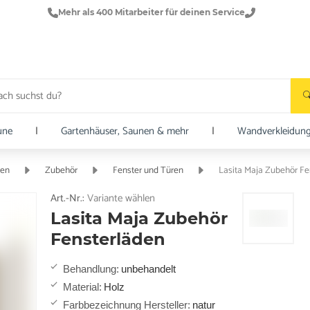
Mehr als 400 Mitarbeiter für deinen Service
une
|
Gartenhäuser, Saunen & mehr
|
Wandverkleidun
ten
Zubehör
Fenster und Türen
Lasita Maja Zubehör Fe
Art.-Nr.:
Variante wählen
Lasita Maja Zubehör
Fensterläden
Behandlung
:
unbehandelt
Material
:
Holz
Farbbezeichnung Hersteller
:
natur