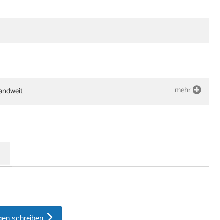
mehr
landweit
en schreiben.