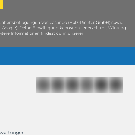
edenheitsbefragungen von casando (Holz-Richter GmbH) sowie
 Google). Deine Einwilligung kannst du jederzeit mit Wirkung
tere Informationen findest du in unserer
ewertungen