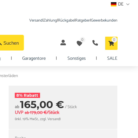
DE
Versand
|
Zahlung
|
Rückgabe
|
Ratgeber
|
Gewerbekunden
0
0
Suchen
g
|
Garagentore
|
Sonstiges
|
SALE
nsterläden
8% Rabatt
165,00 €
ab
/ Stück
UVP
179,00 €/Stück
ab
(inkl. 19% MwSt., zzgl. Versand)