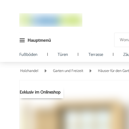
Hauptmenü
Fußböden
|
Türen
|
Terrasse
|
Zä
Holzhandel
Garten und Freizeit
Häuser für den Gar
Exklusiv im Onlineshop