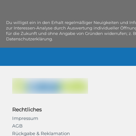
Du willigst ein in den Erhalt regelmäßiger Neuigkeiten und I
zur Interessen-Analyse durch Auswertung individueller Öffnun
für die Zukunft und ohne Angabe von Gründen widerrufen; z. B
Datenschutzerklärung.
Rechtliches
Impressum
AGB
Rückgabe & Reklamation