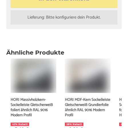
Lieferung: Bitte konfiguriere dein Produkt.
Ähnliche Produkte
HORI Massivholzkern-
HORI MDF-Kern Sockelleiste
HORI
Sockelleiste Gletscherweiß
Gletscherweiß Grundierfolie
Socke
foliert ähnlich RAL 9016
ähnlich RAL 9016 Modern
folie
Modern Profil
Profil
Hambu
42% Rabatt
28% Rabatt
43% 