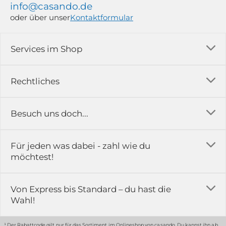
info@casando.de
oder über unser
Kontaktformular
Services im Shop
Versandkosten
Rechtliches
Ratgeber
Impressum
Besuch uns doch...
Erfahrungsberichte & Bewertungen
AGB
FAQ
in der Ausstellung...
Für jeden was dabei - zahl wie du
Rückgabe & Reklamation
Kontakt
möchtest!
Datenschutz
Das ist casando
Holz-Richter GmbH
Schmiedeweg 1
Batteriegesetz
Karriere
Von Express bis Standard – du hast die
51789 Lindlar
Wahl!
Widerrufsrecht
Gewerbekunden
Hinweis:
Hunde sind in der Ausstellung erlaubt
Datenschutz-Einstellung
Grounding Page
¹ Der Rabattcode gilt nur für das Sortiment im Onlineshop von casando. Du kannst ihn ab