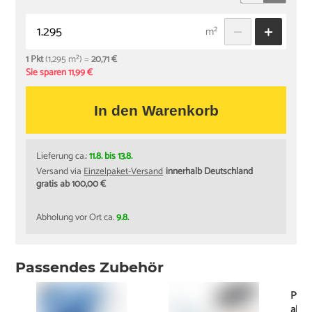
m²
1 Pkt
(1,295 m²) =
20,71 €
Sie sparen 11,99 €
In den Warenkorb
Lieferung ca.:
11.8. bis 13.8.
Versand via
Einzelpaket-Versand
innerhalb Deutschland
gratis ab 100,00 €
Abholung vor Ort ca.
9.8.
Passendes Zubehör
Pfle
ab
7