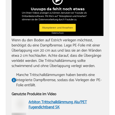
Knieschoner
Uuuups da fehlt noch etwas
Um ihnen Videos anzeigen zu können, benutzen wir Youtube als
Drittanbietersoftware. Mit Klick auf "Aktezptieren und Ansehen"
stimmen sie der Datenverarbeitung durch Youtube zu.
Akzeptieren und Ansehen
Datenschutz
Wenn du den Boden auf Estrich verlegen möchtest,
benötigst du eine Dampfbremse. Lege PE-Folie mit einer
Überlappung von 20 cm aus und lass sie an den Wänden
etwa 2 cm hochlaufen. Achte darauf, dass die Übergänge
verklebt werden. Die Trittschalldämmung sollte
schwimmend und ohne Überlappung verlegt werden.
Manche Trittschalldämmungen haben bereits eine
integrierte Dampfbremse, sodass das Verlegen der PE-
Folie entfällt.
Genutzte Produkte im Video
Arbiton Trittschalldämmung Alu/PET
Fugendichtband SK