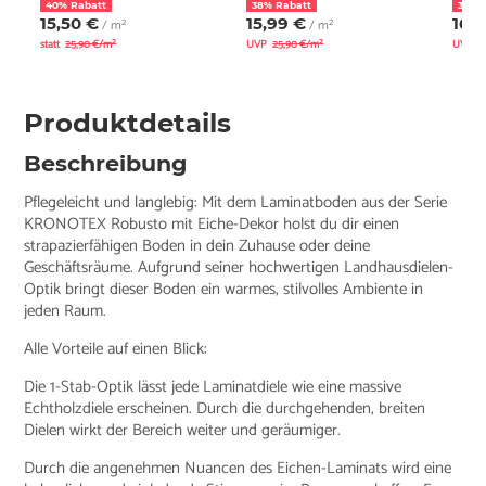
40% Rabatt
38% Rabatt
38% 
15,50 €
15,99 €
16,1
/ m²
/ m²
statt
25,90 €/m²
UVP
25,90 €/m²
UVP
2
Produktdetails
Beschreibung
Pflegeleicht und langlebig: Mit dem Laminatboden aus der Serie
KRONOTEX Robusto mit Eiche-Dekor holst du dir einen
strapazierfähigen Boden in dein Zuhause oder deine
Geschäftsräume. Aufgrund seiner hochwertigen Landhausdielen-
Optik bringt dieser Boden ein warmes, stilvolles Ambiente in
jeden Raum.
Alle Vorteile auf einen Blick:
Die 1-Stab-Optik lässt jede Laminatdiele wie eine massive
Echtholzdiele erscheinen. Durch die durchgehenden, breiten
Dielen wirkt der Bereich weiter und geräumiger.
Durch die angenehmen Nuancen des Eichen-Laminats wird eine