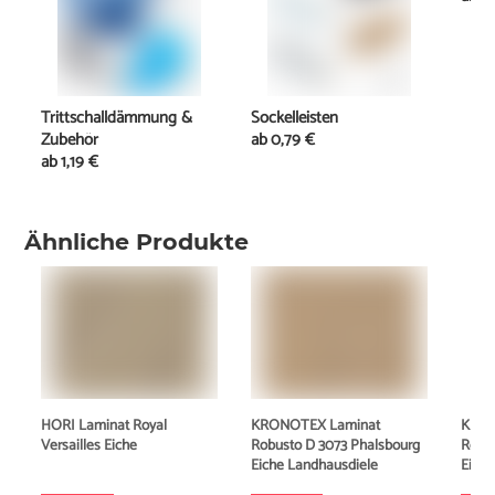
Trittschalldämmung &
Sockelleisten
Zubehör
ab
0,79 €
ab
1,19 €
Ähnliche Produkte
HORI Laminat Royal
KRONOTEX Laminat
KRON
Versailles Eiche
Robusto D 3073 Phalsbourg
Robu
Eiche Landhausdiele
Eiche