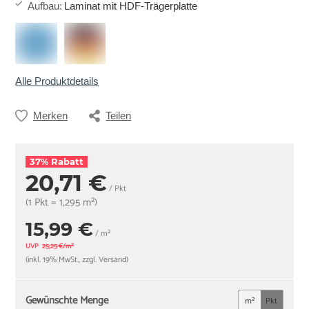
Aufbau
:
Laminat mit HDF-Trägerplatte
Alle Produktdetails
Merken
Teilen
37% Rabatt
20,71 €
/ Pkt
(1 Pkt = 1,295 m²)
15,99 €
/ m²
UVP
25,25 €/m²
(inkl. 19% MwSt., zzgl. Versand)
Gewünschte Menge
m²
Pkt