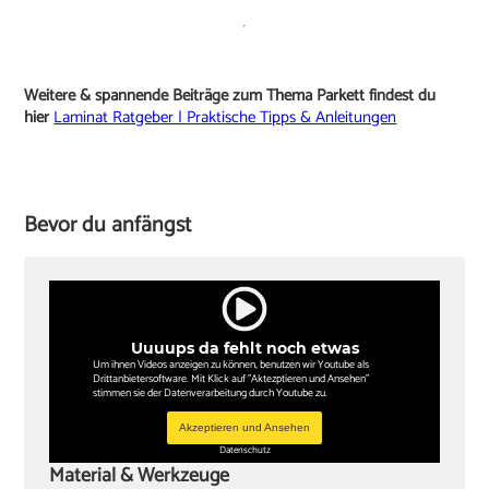
Weitere & spannende Beiträge zum Thema Parkett findest du
hier
Laminat Ratgeber | Praktische Tipps & Anleitungen
Bevor du anfängst
Uuuups da fehlt noch etwas
Um ihnen Videos anzeigen zu können, benutzen wir Youtube als
Drittanbietersoftware. Mit Klick auf "Aktezptieren und Ansehen"
stimmen sie der Datenverarbeitung durch Youtube zu.
Akzeptieren und Ansehen
Datenschutz
Material & Werkzeuge