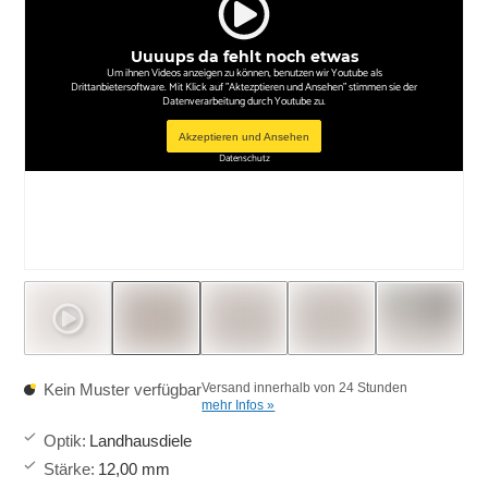
Uuuups da fehlt noch etwas
Um ihnen Videos anzeigen zu können, benutzen wir Youtube als
Drittanbietersoftware. Mit Klick auf "Aktezptieren und Ansehen" stimmen sie der
Datenverarbeitung durch Youtube zu.
Akzeptieren und Ansehen
Datenschutz
Kein Muster verfügbar
Versand innerhalb von 24 Stunden
mehr Infos »
Optik
:
Landhausdiele
Stärke
:
12,00 mm