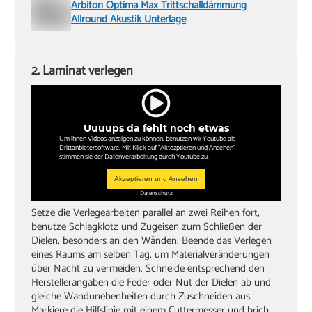
Arbiton Optima Max Trittschalldämmung
Allround Akustik Unterlage
2. Laminat verlegen
Uuuups da fehlt noch etwas
Um ihnen Videos anzeigen zu können, benutzen wir Youtube als
Drittanbietersoftware. Mit Klick auf "Aktezptieren und Ansehen"
stimmen sie der Datenverarbeitung durch Youtube zu.
Akzeptieren und Ansehen
Datenschutz
Setze die Verlegearbeiten parallel an zwei Reihen fort,
benutze Schlagklotz und Zugeisen zum Schließen der
Dielen, besonders an den Wänden. Beende das Verlegen
eines Raums am selben Tag, um Materialveränderungen
über Nacht zu vermeiden. Schneide entsprechend den
Herstellerangaben die Feder oder Nut der Dielen ab und
gleiche Wandunebenheiten durch Zuschneiden aus.
Markiere die Hilfslinie mit einem Cuttermesser und brich