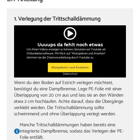
Winkel oder Schmiege
Zollstock
1. Verlegung der Trittschalldämmung
Kappsäge
Knieschoner
Uuuups da fehlt noch etwas
Um ihnen Videos anzeigen zu können, benutzen wir Youtube als
Drittanbietersoftware. Mit Klick auf "Aktezptieren und Ansehen"
stimmen sie der Datenverarbeitung durch Youtube zu.
Akzeptieren und Ansehen
Datenschutz
Wenn du den Boden auf Estrich verlegen möchtest,
benötigst du eine Dampfbremse. Lege PE-Folie mit einer
Überlappung von 20 cm aus und lass sie an den Wänden
etwa 2 cm hochlaufen. Achte darauf, dass die Übergänge
verklebt werden. Die Trittschalldämmung sollte
schwimmend und ohne Überlappung verlegt werden.
Manche Trittschalldämmungen haben bereits eine
integrierte Dampfbremse, sodass das Verlegen der PE-
Folie entfällt.