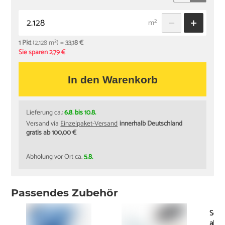
m²
1 Pkt
(2,128 m²) =
33,18 €
Sie sparen 2,79 €
In den Warenkorb
Lieferung ca.:
6.8. bis 10.8.
Versand via
Einzelpaket-Versand
innerhalb Deutschland
gratis ab 100,00 €
Abholung vor Ort ca.
5.8.
Passendes Zubehör
Schi
ab
1