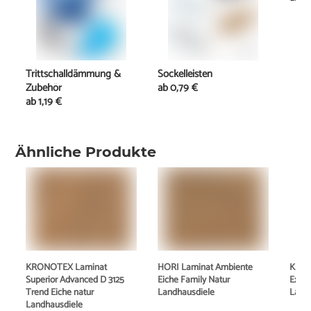
Trittschalldämmung &
Sockelleisten
Zubehör
ab
0,79 €
ab
1,19 €
Ähnliche Produkte
KRONOTEX Laminat
HORI Laminat Ambiente
KRON
Superior Advanced D 3125
Eiche Family Natur
Exqui
Trend Eiche natur
Landhausdiele
Land
Landhausdiele