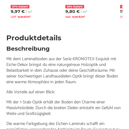
37% Rabatt
38% Rabatt
30% 
9,97 €
9,80 €
11,8
/ m²
/ m²
UVP
15,90 €/m²
statt
15,90 €/m²
UVP
1
Produktdetails
Beschreibung
Mit dem Laminatboden aus der Serie KRONOTEX Exquisit mit
Eiche-Dekor bringst du eine naturgetreue Holzoptik und
Belastbarkeit in dein Zuhause oder deine Geschäftsräume. Mit
seiner hochwertigen Landhausdielen-Optik bringt dieser Boden
eine warme Atmosphäre in jeden Raum.
Alle Vorteile auf einen Blick:
Mit der 1-Stab-Optik erhält der Boden den Charme einer
Massivholzdiele. Durch die breiten Dielen entsteht ein Gefühl von
Weite und Großzügigkeit.
Die warme Farbgebung des Eichen-Laminats schafft ein