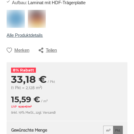
Aufbau
:
Laminat mit HDF-Trägerplatte
Alle Produktdetails
Merken
Teilen
8% Rabatt
33,18 €
/ Pkt
(1 Pkt = 2,128 m²)
15,59 €
/ m²
UVP
16,90 €/m²
(inkl. 19% MwSt., zzgl. Versand)
Gewünschte Menge
m²
Pkt