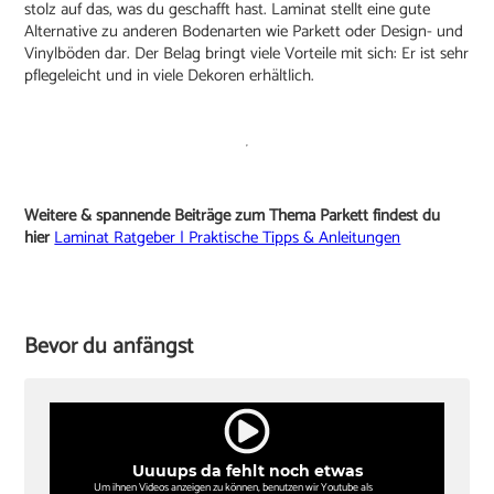
stolz auf das, was du geschafft hast. Laminat stellt eine gute
Alternative zu anderen Bodenarten wie Parkett oder Design- und
Vinylböden dar. Der Belag bringt viele Vorteile mit sich: Er ist sehr
pflegeleicht und in viele Dekoren erhältlich.
Weitere & spannende Beiträge zum Thema Parkett findest du
hier
Laminat Ratgeber | Praktische Tipps & Anleitungen
Bevor du anfängst
Uuuups da fehlt noch etwas
Um ihnen Videos anzeigen zu können, benutzen wir Youtube als