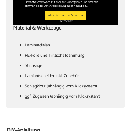
Drittanbietersoftware. Mit Klick auf "Aktezptieren und Ansehen"
stimmen sie der Datenverarbeitung durch Youtube zu.
Akzeptieren und Ansehen
Datenschutz
Material & Werkzeuge
Laminatdielen
PE-Folie und Trittschalldämmung
Stichsäge
Lamiantscheider inkl. Zubehör
Schlagklotz (abhängig vom Klicksystem)
ggf. Zugeisen (abhängig vom Klicksystem)
Hammer
Verlegekeile
Cuttermesser
DIY-Anleitung