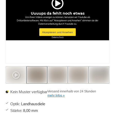
Uuuups da fehlt noch etwas
Um ihnen Videos anzeigen zu können, benutzen wir Youtube als
Drittanbietersoftware. Mit Klick auf "Aktezptieren und Ansehen" stimmen sie der
Datenverarbeitung durch Youtube zu.
Akzeptieren und Ansehen
Datenschutz
Kein Muster verfügbar
Versand innerhalb von 24 Stunden
mehr Infos »
Optik
:
Landhausdiele
Stärke
:
8,00 mm