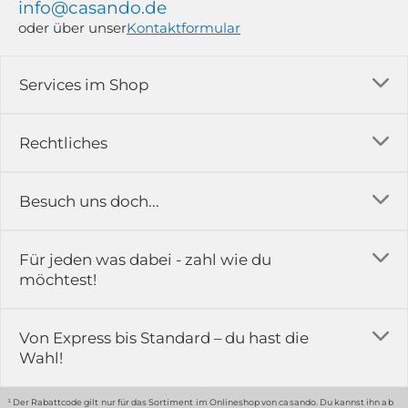
info@casando.de
oder über unser
Kontaktformular
Services im Shop
Versandkosten
Rechtliches
Ratgeber
Impressum
Besuch uns doch...
Erfahrungsberichte & Bewertungen
AGB
FAQ
in der Ausstellung...
Für jeden was dabei - zahl wie du
Rückgabe & Reklamation
Kontakt
möchtest!
Datenschutz
Das ist casando
Holz-Richter GmbH
Schmiedeweg 1
Batteriegesetz
Karriere
Von Express bis Standard – du hast die
51789 Lindlar
Wahl!
Widerrufsrecht
Gewerbekunden
Hinweis:
Hunde sind in der Ausstellung erlaubt
Datenschutz-Einstellung
Grounding Page
¹ Der Rabattcode gilt nur für das Sortiment im Onlineshop von casando. Du kannst ihn ab