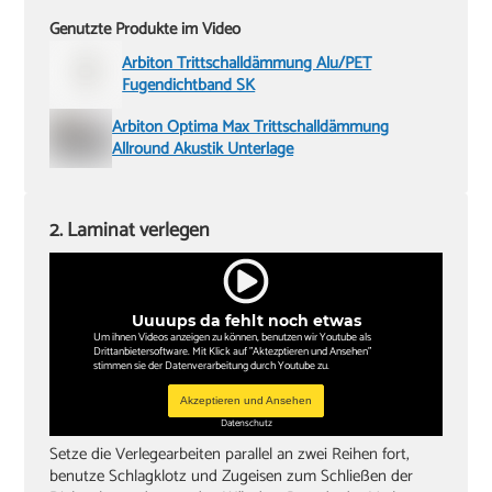
Genutzte Produkte im Video
Arbiton Trittschalldämmung Alu/PET
Fugendichtband SK
Arbiton Optima Max Trittschalldämmung
Allround Akustik Unterlage
2. Laminat verlegen
Uuuups da fehlt noch etwas
Um ihnen Videos anzeigen zu können, benutzen wir Youtube als
Drittanbietersoftware. Mit Klick auf "Aktezptieren und Ansehen"
stimmen sie der Datenverarbeitung durch Youtube zu.
Akzeptieren und Ansehen
Datenschutz
Setze die Verlegearbeiten parallel an zwei Reihen fort,
benutze Schlagklotz und Zugeisen zum Schließen der