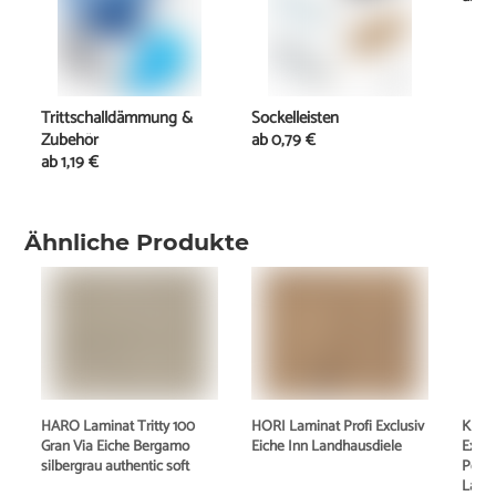
Trittschalldämmung &
Sockelleisten
Zubehör
ab
0,79 €
ab
1,19 €
Ähnliche Produkte
HARO Laminat Tritty 100
HORI Laminat Profi Exclusiv
KRON
Gran Via Eiche Bergamo
Eiche Inn Landhausdiele
Exqui
silbergrau authentic soft
Pette
Land