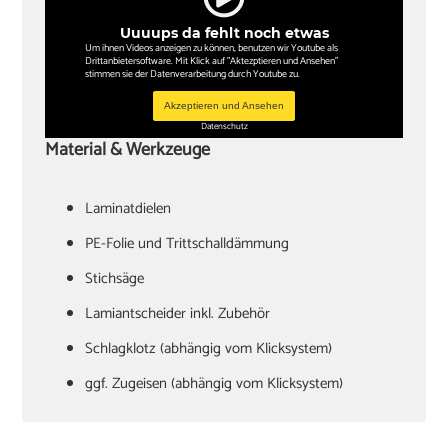
Uuuups da fehlt noch etwas
Um ihnen Videos anzeigen zu können, benutzen wir Youtube als
Drittanbietersoftware. Mit Klick auf "Aktezptieren und Ansehen"
stimmen sie der Datenverarbeitung durch Youtube zu.
Akzeptieren und Ansehen
Datenschutz
Material & Werkzeuge
Laminatdielen
PE-Folie und Trittschalldämmung
Stichsäge
Lamiantscheider inkl. Zubehör
Schlagklotz (abhängig vom Klicksystem)
ggf. Zugeisen (abhängig vom Klicksystem)
Hammer