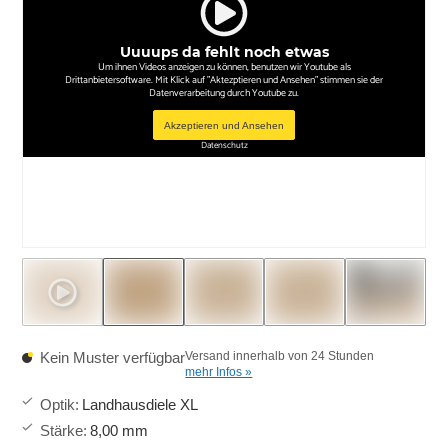
Uuuups da fehlt noch etwas
Um ihnen Videos anzeigen zu können, benutzen wir Youtube als
Drittanbietersoftware. Mit Klick auf "Aktezptieren und Ansehen" stimmen sie der
Datenverarbeitung durch Youtube zu.
Akzeptieren und Ansehen
Datenschutz
Kein Muster verfügbar
Versand innerhalb von 24 Stunden
mehr Infos »
Optik
:
Landhausdiele XL
Stärke
:
8,00 mm