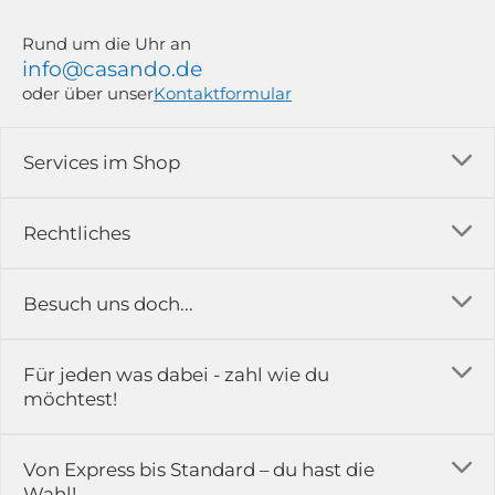
Rund um die Uhr an
info@casando.de
oder über unser
Kontaktformular
Services im Shop
Versandkosten
Rechtliches
Ratgeber
Impressum
Besuch uns doch...
Erfahrungsberichte & Bewertungen
AGB
FAQ
in der Ausstellung...
Für jeden was dabei - zahl wie du
Rückgabe & Reklamation
Kontakt
möchtest!
Datenschutz
Das ist casando
Holz-Richter GmbH
Schmiedeweg 1
Batteriegesetz
Karriere
Von Express bis Standard – du hast die
51789 Lindlar
Wahl!
Widerrufsrecht