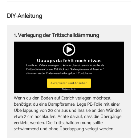
Verlegekeile
Cuttermesser
DIY-Anleitung
Winkel oder Schmiege
Zollstock
1. Verlegung der Trittschalldämmung
Kappsäge
Knieschoner
Uuuups da fehlt noch etwas
Um ihnen Videos anzeigen zu können, benutzen wir Youtube als
Drittanbietersoftware. Mit Klick auf "Aktezptieren und Ansehen"
stimmen sie der Datenverarbeitung durch Youtube zu.
Akzeptieren und Ansehen
Datenschutz
Wenn du den Boden auf Estrich verlegen möchtest,
benötigst du eine Dampfbremse. Lege PE-Folie mit einer
Überlappung von 20 cm aus und lass sie an den Wänden
etwa 2 cm hochlaufen. Achte darauf, dass die Übergänge
verklebt werden. Die Trittschalldämmung sollte
schwimmend und ohne Überlappung verlegt werden.