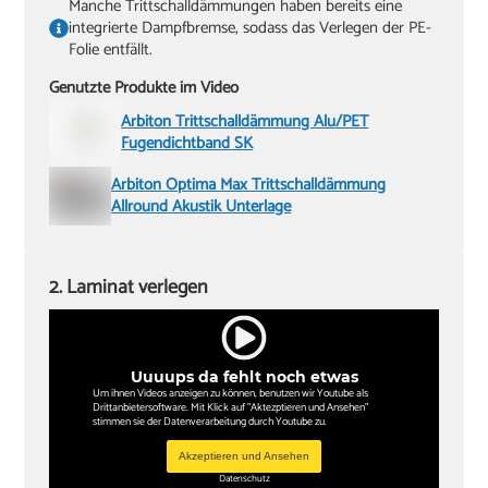
Manche Trittschalldämmungen haben bereits eine
integrierte Dampfbremse, sodass das Verlegen der PE-
Folie entfällt.
Genutzte Produkte im Video
Arbiton Trittschalldämmung Alu/PET
Fugendichtband SK
Arbiton Optima Max Trittschalldämmung
Allround Akustik Unterlage
2. Laminat verlegen
Uuuups da fehlt noch etwas
Um ihnen Videos anzeigen zu können, benutzen wir Youtube als
Drittanbietersoftware. Mit Klick auf "Aktezptieren und Ansehen"
stimmen sie der Datenverarbeitung durch Youtube zu.
Akzeptieren und Ansehen
Datenschutz