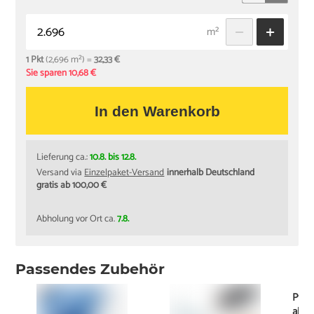
m²
1 Pkt
(2,696 m²) =
32,33 €
Sie sparen 10,68 €
In den Warenkorb
Lieferung ca.:
10.8. bis 12.8.
Versand via
Einzelpaket-Versand
innerhalb Deutschland
gratis ab 100,00 €
Abholung vor Ort ca.
7.8.
Passendes Zubehör
Pfle
ab
7