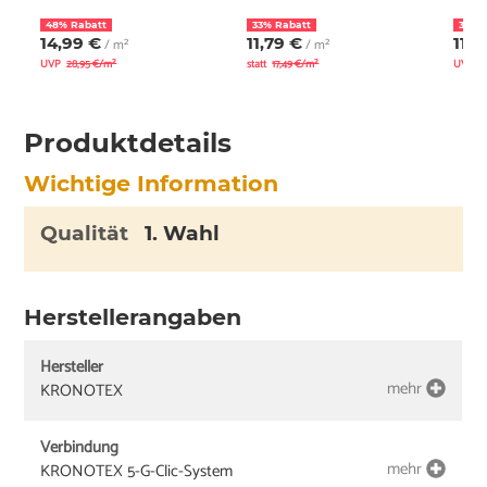
48% Rabatt
33% Rabatt
37% 
14,99 €
11,79 €
11,0
/ m²
/ m²
UVP
28,95 €/m²
statt
17,49 €/m²
UVP
1
Produktdetails
Wichtige Information
Qualität
1. Wahl
Herstellerangaben
Hersteller
mehr
KRONOTEX
Verbindung
mehr
KRONOTEX 5-G-Clic-System