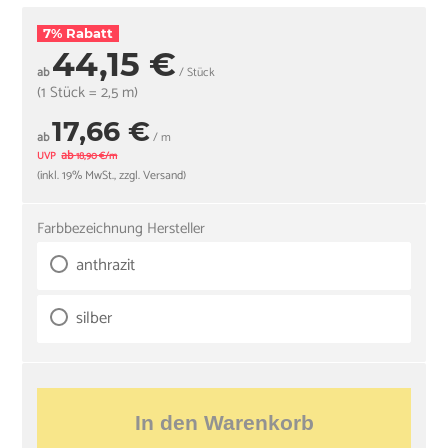
7% Rabatt
44,15 €
ab
/ Stück
(1 Stück = 2,5 m)
17,66 €
ab
/ m
ab
UVP
18,90 €/m
(inkl. 19% MwSt., zzgl. Versand)
Farbbezeichnung Hersteller
anthrazit
silber
In den Warenkorb