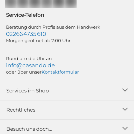
Mailchimp in Kombination mit Google). Deine Einwilligung kannst du
jederzeit mit Wirkung für die Zukunft und ohne Angabe von Gründen
widerrufen; z. B. durch Klick auf den Abmeldelink am Ende jedes Newsletters.
Service-Telefon
Weitere Informationen findest du in unserer Datenschutzerklärung.
Beratung durch Profis aus dem Handwerk
02266 4735 610
Morgen geöffnet ab 7:00 Uhr
Rund um die Uhr an
info@casando.de
oder über unser
Kontaktformular
Services im Shop
Versandkosten
Rechtliches
Ratgeber
Impressum
Besuch uns doch...
Erfahrungsberichte & Bewertungen