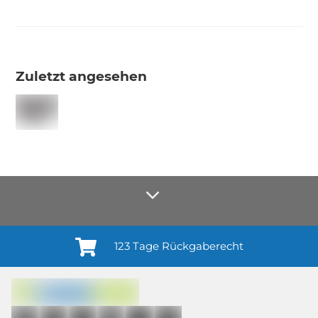
Zuletzt angesehen
123 Tage Rückgaberecht
Anmelden¹
Du willigst ein in den Erhalt regelmäßiger Neuigkeiten und Informationen zu
Produkten, Dienstleistungen, Aktionen und Zufriedenheitsbefragungen von
casando (Holz-Richter GmbH) sowie zur Interessen-Analyse durch
Auswertung individueller Öffnungs- und Klickraten (dazu nutzen wir