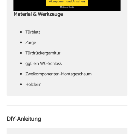
Akzeptieren und Ansehen
Datenschutz
Material & Werkzeuge
Türblatt
‏Zarge
Türdrückergarnitur
‏ggf. ein WC-Schloss
Zweikomponenten-Montageschaum
‏Holzleim
‏Holzkeile oder Richtzwingen
‏Zargenspanner
DIY-Anleitung
Papierschablone für Türdrückermontage
‏Schlitzschraubendreher