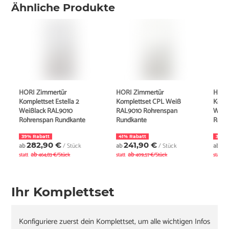
Ähnliche Produkte
HORI Zimmertür
HORI Zimmertür
HORI
Komplettset Estella 2
Komplettset CPL Weiß
Kompl
Weißlack RAL9010
RAL9010 Röhrenspan
Weiß
Röhrenspan Rundkante
Rundkante
Röhr
39% Rabatt
41% Rabatt
38% 
282,90 €
241,90 €
2
ab
/ Stück
ab
/ Stück
ab
ab
ab
a
statt
464,83 €/Stück
statt
409,57 €/Stück
statt
Ihr Komplettset
Konfiguriere zuerst dein Komplettset, um alle wichtigen Infos