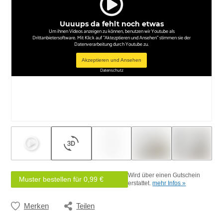
Uuuups da fehlt noch etwas
Um ihnen Videos anzeigen zu können, benutzen wir Youtube als
Drittanbietersoftware. Mit Klick auf "Aktezptieren und Ansehen" stimmen sie der
Datenverarbeitung durch Youtube zu.
Akzeptieren und Ansehen
Datenschutz
Wird über einen Gutschein
Muster bestellen für 0,99 €
erstattet.
mehr Infos »
Merken
Teilen