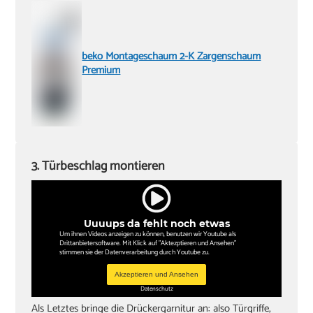
beko Montageschaum 2-K Zargenschaum
Premium
3. Türbeschlag montieren
Uuuups da fehlt noch etwas
Um ihnen Videos anzeigen zu können, benutzen wir Youtube als
Drittanbietersoftware. Mit Klick auf "Aktezptieren und Ansehen"
stimmen sie der Datenverarbeitung durch Youtube zu.
Akzeptieren und Ansehen
Datenschutz
Als Letztes bringe die Drückergarnitur an: also Türgriffe,