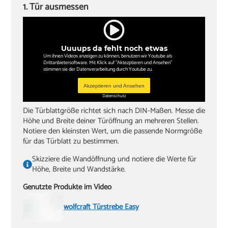
1. Tür ausmessen
‏Kreuzschlitzschraubendreher
‏Hammer
Uuuups da fehlt noch etwas
‏Wasserwaagen (60 cm, 180 cm)
Um ihnen Videos anzeigen zu können, benutzen wir Youtube als
Drittanbietersoftware. Mit Klick auf "Aktezptieren und Ansehen"
‏Zollstock
stimmen sie der Datenverarbeitung durch Youtube zu.
‏Akkuschrauber oder Bohrmaschine
Akzeptieren und Ansehen
Datenschutz
‏Inbusschlüssel, Größe 4
Die Türblattgröße richtet sich nach DIN-Maßen. Messe die
Höhe und Breite deiner Türöffnung an mehreren Stellen.
Notiere den kleinsten Wert, um die passende Normgröße
für das Türblatt zu bestimmen.
Skizziere die Wandöffnung und notiere die Werte für
Höhe, Breite und Wandstärke.
Genutzte Produkte im Video
wolfcraft Türstrebe Easy