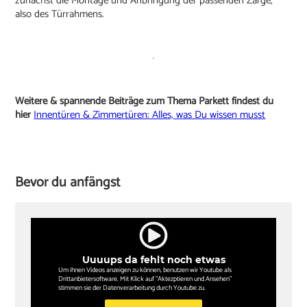
zunächst die Montage und Anbringung der passenden Zarge,
also des Türrahmens.
Weitere & spannende Beiträge zum Thema Parkett findest du
hier
Innentüren & Zimmertüren: Alles, was Du wissen musst
Bevor du anfängst
Uuuups da fehlt noch etwas
Um ihnen Videos anzeigen zu können, benutzen wir Youtube als
Drittanbietersoftware. Mit Klick auf "Aktezptieren und Ansehen"
stimmen sie der Datenverarbeitung durch Youtube zu.