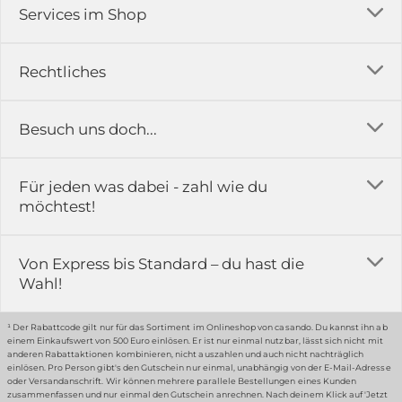
Services im Shop
Versandkosten
Rechtliches
Ratgeber
Impressum
Besuch uns doch...
Erfahrungsberichte & Bewertungen
AGB
FAQ
in der Ausstellung...
Für jeden was dabei - zahl wie du
Rückgabe & Reklamation
Kontakt
möchtest!
Datenschutz
Das ist casando
Holz-Richter GmbH
Schmiedeweg 1
Batteriegesetz
Karriere
Von Express bis Standard – du hast die
51789 Lindlar
Wahl!
Widerrufsrecht
Gewerbekunden
Hinweis:
Hunde sind in der Ausstellung erlaubt
Datenschutz-Einstellung
Grounding Page
¹ Der Rabattcode gilt nur für das Sortiment im Onlineshop von casando. Du kannst ihn ab
einem Einkaufswert von 500 Euro einlösen. Er ist nur einmal nutzbar, lässt sich nicht mit
Erklärung zur Barrierefreiheit
anderen Rabattaktionen kombinieren, nicht auszahlen und auch nicht nachträglich
einlösen. Pro Person gibt's den Gutschein nur einmal, unabhängig von der E-Mail-Adresse
… oder in unserem Fachmarkt
oder Versandanschrift. Wir können mehrere parallele Bestellungen eines Kunden
zusammenfassen und nur einmal den Gutschein anrechnen. Nach deinem Klick auf 'Jetzt