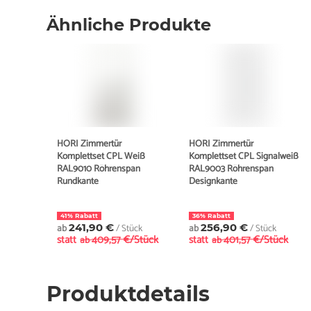
Ähnliche Produkte
HORI Zimmertür
HORI Zimmertür
Komplettset CPL Weiß
Komplettset CPL Signalweiß
RAL9010 Röhrenspan
RAL9003 Röhrenspan
Rundkante
Designkante
41% Rabatt
36% Rabatt
ab
241,90 €
/ Stück
ab
256,90 €
/ Stück
statt
409,57 €/Stück
statt
401,57 €/Stück
ab
ab
Produktdetails