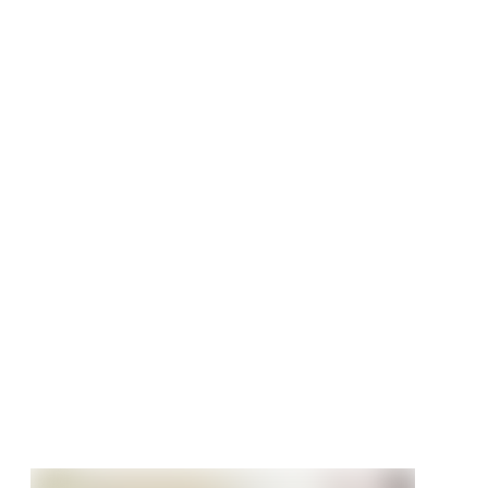
mertür
set CPL Signalweiß
 Röhrenspan
nte
tt
90 €
/ Stück
411,99 €/Stück