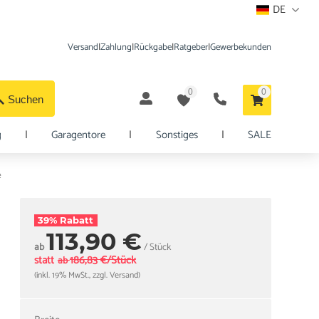
DE
Versand
|
Zahlung
|
Rückgabe
|
Ratgeber
|
Gewerbekunden
0
0
Suchen
g
|
Garagentore
|
Sonstiges
|
SALE
e
39% Rabatt
113,90 €
ab
/ Stück
statt
186,83 €/Stück
ab
(inkl. 19% MwSt., zzgl. Versand)