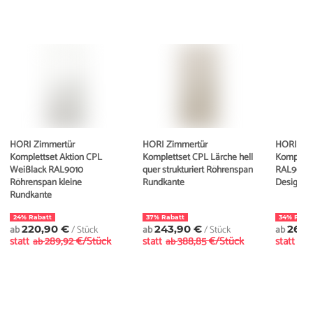
HORI Zimmertür
HORI Zimmertür
HORI Zim
Komplettset Aktion CPL
Komplettset CPL Lärche hell
Komplett
Weißlack RAL9010
quer strukturiert Röhrenspan
RAL9003
Röhrenspan kleine
Rundkante
Designka
Rundkante
24% Rabatt
37% Rabatt
34% Raba
ab
220,90 €
/ Stück
ab
243,90 €
/ Stück
ab
269,
statt
289,92 €/Stück
statt
388,85 €/Stück
statt
ab
ab
ab