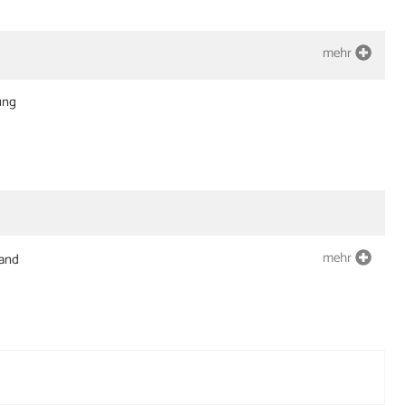
mehr
ung
mehr
land