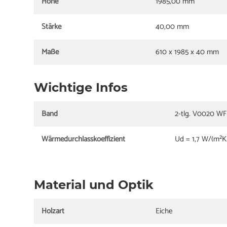
Höhe
1985,00 mm
Stärke
40,00 mm
Maße
610 x 1985 x 40 mm
Wichtige Infos
Band
2-tlg. V0020 WF 
Wärmedurchlasskoeffizient
Ud = 1,7 W/(m²K
Material und Optik
Holzart
Eiche