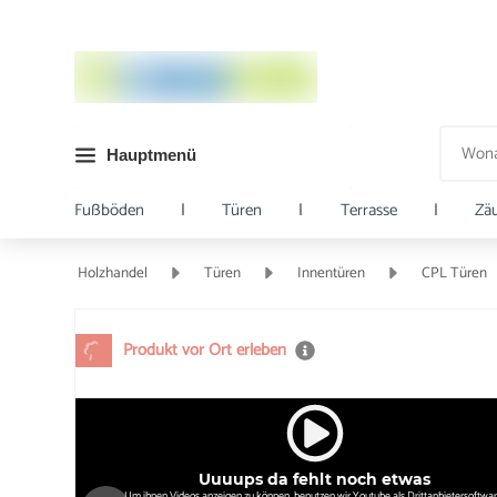
Hauptmenü
Fußböden
|
Türen
|
Terrasse
|
Zä
Holzhandel
Türen
Innentüren
CPL Türen
Produkt vor Ort erleben
Uuuups da fehlt noch etwas
Um ihnen Videos anzeigen zu können, benutzen wir Youtube als Drittanbietersoftwar