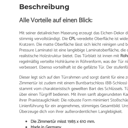
Beschreibung
Alle Vorteile auf einen Blick:
Mit seiner detailreichen Maserung erzeugt das Eichen-Dekor 
stimmig vervollständigt. Die
CPL
-veredelte Oberfläche ist wi
Kratzern. Die matte Oberfläche lässt sich leicht reinigen und 
Pressure Laminate) ist eine langlebige Laminatoberfläche, di
realistische Holzstruktur bietet. Das Türblatt ist innen mit
Röh
regelmäßig verteilte Hohlräume in Röhrenform, was der Tür ni
verbessert. Ebenso vorteilhaft ist die gefälzte Tür. Der stufe
Dieser legt sich auf den Türrahmen und sorgt damit für eine
Zimmertür ist zudem mit einem Buntbartschloss (BB-Schloss)
stammt vom charakteristisch gewellten Bart des Schlüssels. Tü
über einen Türgriff bedienen. Mit ihren sanft abgerundeten K
ihrer Praxistauglichkeit: Die robuste Form minimiert Stoßschäde
Linienführung für ein angenehmes, stimmiges Gesamtbild. Un
Überzeuge dich von ihrer außerordentlichen Langlebigkeit.
Die Zimmertür misst 1985 x 610 mm.
Made in Germany.