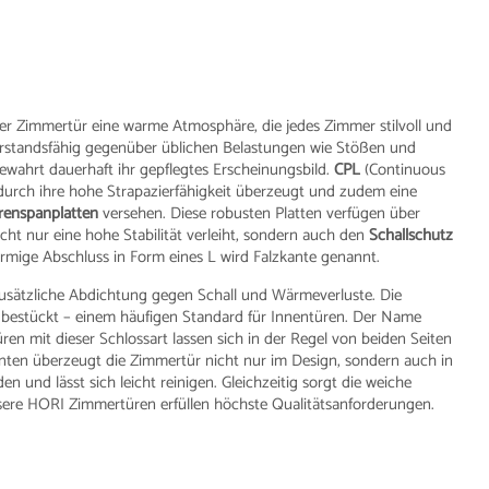
der Zimmertür eine warme Atmosphäre, die jedes Zimmer stilvoll und
derstandsfähig gegenüber üblichen Belastungen wie Stößen und
bewahrt dauerhaft ihr gepflegtes Erscheinungsbild.
CPL
(Continuous
e durch ihre hohe Strapazierfähigkeit überzeugt und zudem eine
renspanplatten
versehen. Diese robusten Platten verfügen über
cht nur eine hohe Stabilität verleiht, sondern auch den
Schallschutz
nförmige Abschluss in Form eines L wird Falzkante genannt.
 zusätzliche Abdichtung gegen Schall und Wärmeverluste. Die
 bestückt – einem häufigen Standard für Innentüren. Der Name
ren mit dieser Schlossart lassen sich in der Regel von beiden Seiten
anten überzeugt die Zimmertür nicht nur im Design, sondern auch in
n und lässt sich leicht reinigen. Gleichzeitig sorgt die weiche
sere HORI Zimmertüren erfüllen höchste Qualitätsanforderungen.