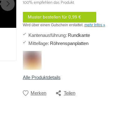
100% empfehlen das Produkt
h
Muster bestellen für 0,99 €
Wird über einen Gutschein erstattet.
mehr Infos »
Kantenausführung
:
Rundkante
Mittellage
:
Röhrenspanplatten
Alle Produktdetails
Merken
Teilen