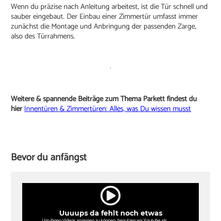
Wenn du präzise nach Anleitung arbeitest, ist die Tür schnell und
sauber eingebaut. Der Einbau einer Zimmertür umfasst immer
zunächst die Montage und Anbringung der passenden Zarge,
also des Türrahmens.
Weitere & spannende Beiträge zum Thema Parkett findest du
hier
Innentüren & Zimmertüren: Alles, was Du wissen musst
Bevor du anfängst
Uuuups da fehlt noch etwas
Um ihnen Videos anzeigen zu können, benutzen wir Youtube als