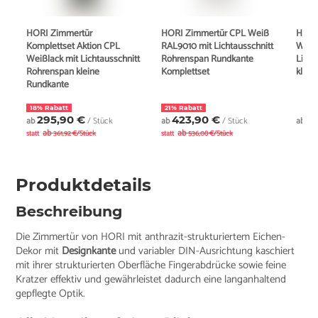
HORI Zimmertür
HORI Zimmertür CPL Weiß
HORI
Komplettset Aktion CPL
RAL9010 mit Lichtausschnitt
Weiß
Weißlack mit Lichtausschnitt
Röhrenspan Rundkante
Licht
Röhrenspan kleine
Komplettset
klein
Rundkante
18% Rabatt
21% Rabatt
295,90 €
423,90 €
1
ab
/ Stück
ab
/ Stück
ab
ab
ab
statt
361,92 €/Stück
statt
536,08 €/Stück
Produktdetails
Beschreibung
Die Zimmertür von HORI mit anthrazit-strukturiertem Eichen-
Dekor mit
Designkante
und variabler DIN-Ausrichtung kaschiert
mit ihrer strukturierten Oberfläche Fingerabdrücke sowie feine
Kratzer effektiv und gewährleistet dadurch eine langanhaltend
gepflegte Optik.