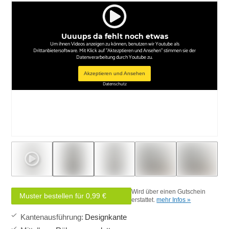
Uuuups da fehlt noch etwas
Um ihnen Videos anzeigen zu können, benutzen wir Youtube als
Drittanbietersoftware. Mit Klick auf "Aktezptieren und Ansehen" stimmen sie der
Datenverarbeitung durch Youtube zu.
Akzeptieren und Ansehen
Datenschutz
Wird über einen Gutschein
Muster bestellen für 0,99 €
erstattet.
mehr Infos »
Kantenausführung
:
Designkante