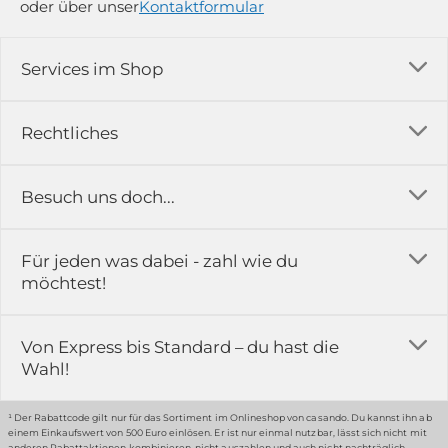
oder über unser
Kontaktformular
Services im Shop
Versandkosten
Rechtliches
Ratgeber
Impressum
Besuch uns doch...
Erfahrungsberichte & Bewertungen
AGB
FAQ
in der Ausstellung...
Für jeden was dabei - zahl wie du
Rückgabe & Reklamation
Kontakt
möchtest!
Datenschutz
Das ist casando
Holz-Richter GmbH
Schmiedeweg 1
Batteriegesetz
Karriere
Von Express bis Standard – du hast die
51789 Lindlar
Wahl!
Widerrufsrecht
Gewerbekunden
Hinweis:
Hunde sind in der Ausstellung erlaubt
Datenschutz-Einstellung
Grounding Page
¹ Der Rabattcode gilt nur für das Sortiment im Onlineshop von casando. Du kannst ihn ab
einem Einkaufswert von 500 Euro einlösen. Er ist nur einmal nutzbar, lässt sich nicht mit
Erklärung zur Barrierefreiheit
anderen Rabattaktionen kombinieren, nicht auszahlen und auch nicht nachträglich