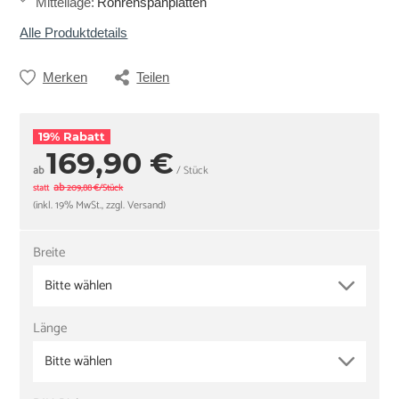
Mittellage
:
Röhrenspanplatten
Alle Produktdetails
Merken
Teilen
19% Rabatt
169,90 €
ab
/ Stück
ab
statt
209,88 €/Stück
(inkl. 19% MwSt., zzgl. Versand)
Breite
Bitte wählen
Länge
Bitte wählen