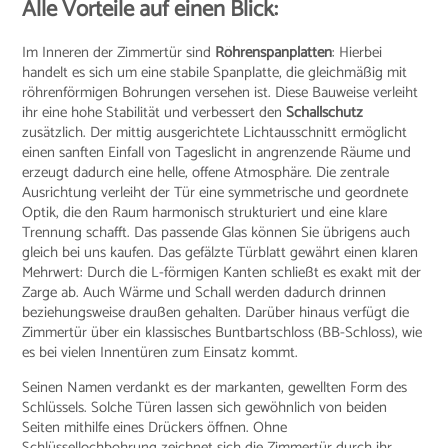
Alle Vorteile auf einen Blick:
Im Inneren der Zimmertür sind
Röhrenspanplatten
: Hierbei
handelt es sich um eine stabile Spanplatte, die gleichmäßig mit
röhrenförmigen Bohrungen versehen ist. Diese Bauweise verleiht
ihr eine hohe Stabilität und verbessert den
Schallschutz
zusätzlich. Der mittig ausgerichtete Lichtausschnitt ermöglicht
einen sanften Einfall von Tageslicht in angrenzende Räume und
erzeugt dadurch eine helle, offene Atmosphäre. Die zentrale
Ausrichtung verleiht der Tür eine symmetrische und geordnete
Optik, die den Raum harmonisch strukturiert und eine klare
Trennung schafft. Das passende Glas können Sie übrigens auch
gleich bei uns kaufen. Das gefälzte Türblatt gewährt einen klaren
Mehrwert: Durch die L-förmigen Kanten schließt es exakt mit der
Zarge ab. Auch Wärme und Schall werden dadurch drinnen
beziehungsweise draußen gehalten. Darüber hinaus verfügt die
Zimmertür über ein klassisches Buntbartschloss (BB-Schloss), wie
es bei vielen Innentüren zum Einsatz kommt.
Seinen Namen verdankt es der markanten, gewellten Form des
Schlüssels. Solche Türen lassen sich gewöhnlich von beiden
Seiten mithilfe eines Drückers öffnen. Ohne
Schlüssellochbohrung zeichnet sich die Zimmertür durch ihr