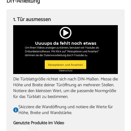
DIY-Anleitung
Papierschablone für Türdrückermontage
‏Schlitzschraubendreher
1. Tür ausmessen
‏Kreuzschlitzschraubendreher
‏Hammer
Uuuups da fehlt noch etwas
‏Wasserwaagen (60 cm, 180 cm)
Um ihnen Videos anzeigen zu können, benutzen wir Youtube als
Drittanbietersoftware. Mit Klick auf "Aktezptieren und Ansehen"
‏Zollstock
stimmen sie der Datenverarbeitung durch Youtube zu.
‏Akkuschrauber oder Bohrmaschine
Akzeptieren und Ansehen
Datenschutz
‏Inbusschlüssel, Größe 4
Die Türblattgröße richtet sich nach DIN-Maßen. Messe die
Höhe und Breite deiner Türöffnung an mehreren Stellen.
Notiere den kleinsten Wert, um die passende Normgröße
für das Türblatt zu bestimmen.
Skizziere die Wandöffnung und notiere die Werte für
Höhe, Breite und Wandstärke.
Genutzte Produkte im Video