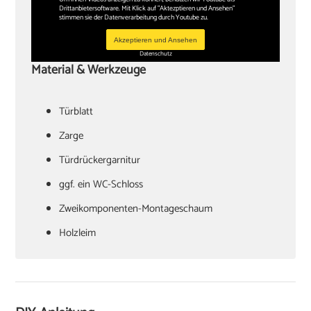
Drittanbietersoftware. Mit Klick auf "Aktezptieren und Ansehen"
stimmen sie der Datenverarbeitung durch Youtube zu.
Akzeptieren und Ansehen
Datenschutz
Material & Werkzeuge
Türblatt
‏Zarge
Türdrückergarnitur
‏ggf. ein WC-Schloss
Zweikomponenten-Montageschaum
‏Holzleim
‏Holzkeile oder Richtzwingen
‏Zargenspanner