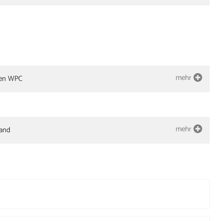
mehr
len WPC
mehr
land