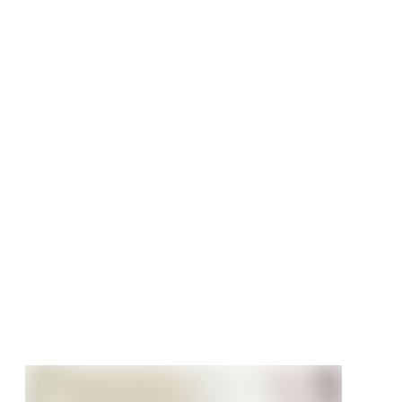
rassendielen
set WPC Treibholz
er grau Bi-Color
 mm
tt
32 €
/ Stück
539,20 €/Stück