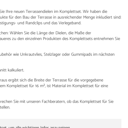
ie Ihre neuen Terrassendielen im Komplettset. Wir haben die
ukte für den Bau der Terrasse in ausreichender Menge inkludiert sind:
festigungs- und Randclips und das Verlegeband.
uchen: Wählen Sie die Länge der Dielen, die Maße der
enaueres zu den einzelnen Produkten des Komplettsets entnehmen Sie
s Zubehör wie Unkrautvlies, Stelzlager oder Gummipads im nächsten
tt kalkuliert.
raus ergibt sich die Breite der Terrasse für die vorgegebene
m Komplettset für 16 m², ist Material im Komplettset für eine
rechen Sie mit unseren Fachberatern, ob das Komplettset für Sie
ellen.
tset, um alle wichtigen Infos anzuzeigen.