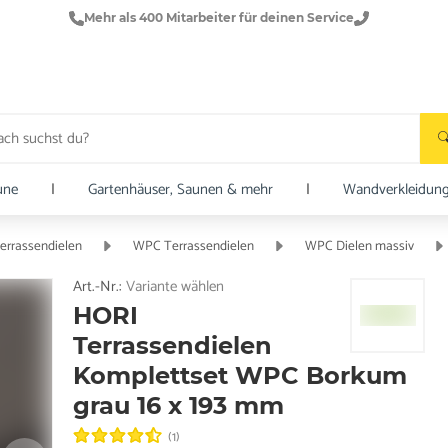
Mehr als 400 Mitarbeiter für deinen Service
une
|
Gartenhäuser, Saunen & mehr
|
Wandverkleidun
errassendielen
WPC Terrassendielen
WPC Dielen massiv
Art.-Nr.:
Variante wählen
HORI
Terrassendielen
Komplettset WPC Borkum
grau 16 x 193 mm
(1)