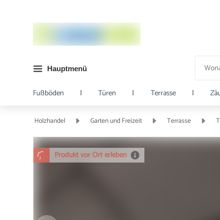
Hauptmenü
Fußböden
|
Türen
|
Terrasse
|
Zä
Holzhandel
Garten und Freizeit
Terrasse
T
Produkt vor Ort erleben