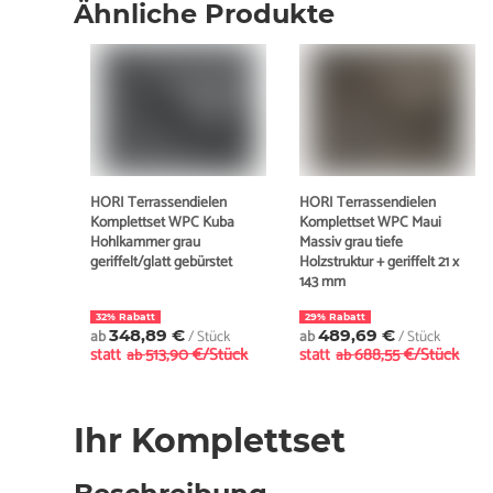
Ähnliche Produkte
HORI Terrassendielen
HORI Terrassendielen
Komplettset WPC Kuba
Komplettset WPC Maui
Hohlkammer grau
Massiv grau tiefe
geriffelt/glatt gebürstet
Holzstruktur + geriffelt 21 x
143 mm
32% Rabatt
29% Rabatt
ab
348,89 €
/ Stück
ab
489,69 €
/ Stück
statt
513,90 €/Stück
statt
688,55 €/Stück
ab
ab
Ihr Komplettset