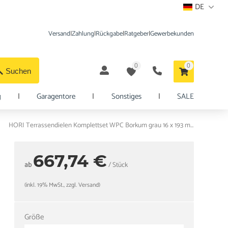
DE
Versand
|
Zahlung
|
Rückgabe
|
Ratgeber
|
Gewerbekunden
0
0
Suchen
g
|
Garagentore
|
Sonstiges
|
SALE
HORI Terrassendielen Komplettset WPC Borkum grau 16 x 193 mm
667,74 €
ab
/ Stück
(inkl. 19% MwSt., zzgl. Versand)
Größe