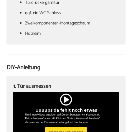
Türdrückergarnitur
‏ggf. ein WC-Schloss
Zweikomponenten-Montageschaum
‏Holzleim
‏Holzkeile oder Richtzwingen
‏Zargenspanner
DIY-Anleitung
Papierschablone für Türdrückermontage
‏Schlitzschraubendreher
1. Tür ausmessen
‏Kreuzschlitzschraubendreher
‏Hammer
Uuuups da fehlt noch etwas
‏Wasserwaagen (60 cm, 180 cm)
Um ihnen Videos anzeigen zu können, benutzen wir Youtube als
Drittanbietersoftware. Mit Klick auf "Aktezptieren und Ansehen"
‏Zollstock
stimmen sie der Datenverarbeitung durch Youtube zu.
Akzeptieren und Ansehen