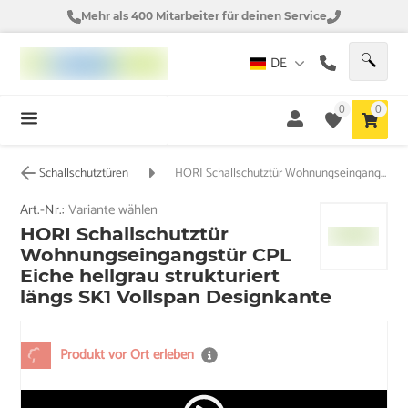
Mehr als 400 Mitarbeiter für deinen Service
DE
0
0
Schallschutztüren
HORI Schallschutztür Wohnungseingangstür CPL Eiche hellgrau strukturiert längs SK1 Vollspan Designkante
Art.-Nr.:
Variante wählen
HORI Schallschutztür
Wohnungseingangstür CPL
Eiche hellgrau strukturiert
längs SK1 Vollspan Designkante
Produkt vor Ort erleben