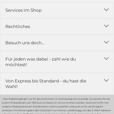
Services im Shop
Versandkosten
Rechtliches
Ratgeber
Impressum
Besuch uns doch...
Erfahrungsberichte & Bewertungen
AGB
FAQ
in der Ausstellung...
Für jeden was dabei - zahl wie du
Rückgabe & Reklamation
Kontakt
möchtest!
Datenschutz
Das ist casando
Holz-Richter GmbH
Schmiedeweg 1
Batteriegesetz
Karriere
Von Express bis Standard – du hast die
51789 Lindlar
Wahl!
Widerrufsrecht
Gewerbekunden
Hinweis:
Hunde sind in der Ausstellung erlaubt
Datenschutz-Einstellung
Grounding Page
¹ Der Rabattcode gilt nur für das Sortiment im Onlineshop von casando. Du kannst ihn ab
einem Einkaufswert von 500 Euro einlösen. Er ist nur einmal nutzbar, lässt sich nicht mit
Erklärung zur Barrierefreiheit
anderen Rabattaktionen kombinieren, nicht auszahlen und auch nicht nachträglich
einlösen. Pro Person gibt's den Gutschein nur einmal, unabhängig von der E-Mail-Adresse
… oder in unserem Fachmarkt