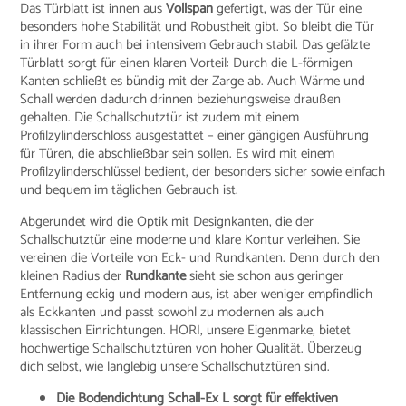
Das Türblatt ist innen aus
Vollspan
gefertigt, was der Tür eine
besonders hohe Stabilität und Robustheit gibt. So bleibt die Tür
in ihrer Form auch bei intensivem Gebrauch stabil. Das gefälzte
Türblatt sorgt für einen klaren Vorteil: Durch die L-förmigen
Kanten schließt es bündig mit der Zarge ab. Auch Wärme und
Schall werden dadurch drinnen beziehungsweise draußen
gehalten. Die Schallschutztür ist zudem mit einem
Profilzylinderschloss ausgestattet – einer gängigen Ausführung
für Türen, die abschließbar sein sollen. Es wird mit einem
Profilzylinderschlüssel bedient, der besonders sicher sowie einfach
und bequem im täglichen Gebrauch ist.
Abgerundet wird die Optik mit Designkanten, die der
Schallschutztür eine moderne und klare Kontur verleihen. Sie
vereinen die Vorteile von Eck- und Rundkanten. Denn durch den
kleinen Radius der
Rundkante
sieht sie schon aus geringer
Entfernung eckig und modern aus, ist aber weniger empfindlich
als Eckkanten und passt sowohl zu modernen als auch
klassischen Einrichtungen. HORI, unsere Eigenmarke, bietet
hochwertige Schallschutztüren von hoher Qualität. Überzeug
dich selbst, wie langlebig unsere Schallschutztüren sind.
Die Bodendichtung Schall-Ex L sorgt für effektiven