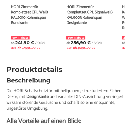
HORI Zimmertür
HORI Zimmertür
HORI
Komplettset CPL Weiß
Komplettset CPL Signalweiß
Kompl
RAL9010 Röhrenspan
RAL9003 Röhrenspan
Weiß
Rundkante
Designkante
Röhre
Rund
41% Rabatt
36% Rabatt
24% 
241,90 €
256,90 €
2
ab
/ Stück
ab
/ Stück
ab
ab
ab
a
statt
409,57 €/Stück
statt
401,57 €/Stück
statt
Produktdetails
Beschreibung
Die HORI Schallschutztür mit hellgrauem, strukturiertem Eichen-
Dekor, mit
Designkante
und variabler DIN-Ausrichtung verringert
wirksam störende Geräusche und schafft so eine entspannte,
ungestörte Umgebung.
Alle Vorteile auf einen Blick: