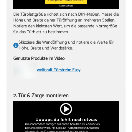
‏Akkuschrauber oder Bohrmaschine
Datenschutz
‏Inbusschlüssel, Größe 4
Die Türblattgröße richtet sich nach DIN-Maßen. Messe die
Höhe und Breite deiner Türöffnung an mehreren Stellen.
Notiere den kleinsten Wert, um die passende Normgröße
für das Türblatt zu bestimmen.
Skizziere die Wandöffnung und notiere die Werte für
Höhe, Breite und Wandstärke.
Genutzte Produkte im Video
wolfcraft Türstrebe Easy
2. Tür & Zarge montieren
Uuuups da fehlt noch etwas
Um ihnen Videos anzeigen zu können, benutzen wir Youtube als
Drittanbietersoftware. Mit Klick auf "Aktezptieren und Ansehen"
stimmen sie der Datenverarbeitung durch Youtube zu.