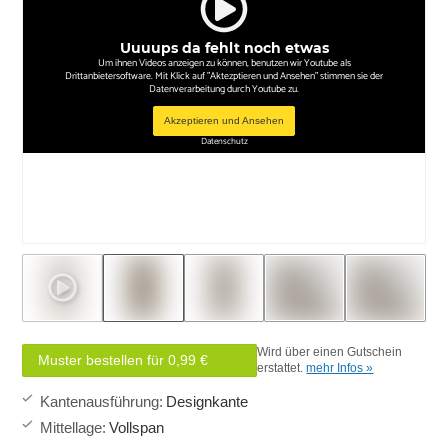
Uuuups da fehlt noch etwas
Um ihnen Videos anzeigen zu können, benutzen wir Youtube als
Drittanbietersoftware. Mit Klick auf "Aktezptieren und Ansehen" stimmen sie der
Datenverarbeitung durch Youtube zu.
Akzeptieren und Ansehen
Datenschutz
Wird über einen Gutschein
Muster bestellen für 0,99 €
erstattet.
mehr Infos »
Kantenausführung
:
Designkante
Mittellage
:
Vollspan