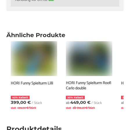
Ähnliche Produkte
HORI Funny Spielturm Roofi
HORI Funny Spielturm Lilli
HORI 
Carlo double
43% Rabatt
50% Rabatt
53% 
399,00 €
449,00 €
4
/ Stück
ab
/ Stück
ab
ab
a
statt
699,00 €/Stück
statt
899,28 €/Stück
statt
Produktdetails