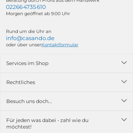
Beratung durch Profis aus dem Handwerk
02266 4735 610
Morgen geöffnet ab 9:00 Uhr
Rund um die Uhr an
info@casando.de
oder über unser
Kontaktformular
Services im Shop
Versandkosten
Rechtliches
Ratgeber
Impressum
Besuch uns doch...
Erfahrungsberichte & Bewertungen
AGB
FAQ
in der Ausstellung...
Für jeden was dabei - zahl wie du
Rückgabe & Reklamation
Kontakt
möchtest!
Datenschutz