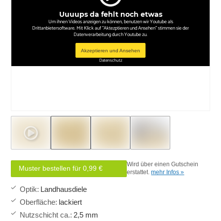
Uuuups da fehlt noch etwas
Um ihnen Videos anzeigen zu können, benutzen wir Youtube als
Drittanbietersoftware. Mit Klick auf "Aktezptieren und Ansehen" stimmen sie der
Datenverarbeitung durch Youtube zu.
Akzeptieren und Ansehen
Datenschutz
Wird über einen Gutschein
Muster bestellen für 0,99 €
erstattet.
mehr Infos »
Optik
:
Landhausdiele
Oberfläche
:
lackiert
Nutzschicht ca.
:
2,5 mm