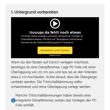
Sockelleisten und Halterungsclips
Stichsäge und Kappsäge
1. Untergrund vorbereiten
Knieschoner
Uuuups da fehlt noch etwas
Um ihnen Videos anzeigen zu können, benutzen wir Youtube als
Drittanbietersoftware. Mit Klick auf "Aktezptieren und Ansehen"
stimmen sie der Datenverarbeitung durch Youtube zu.
Akzeptieren und Ansehen
Datenschutz
Wenn du den Boden auf Estrich verlegen möchtest,
benötigst du eine Dampfbremse. Lege PE-Folie mit einer
Überlappung von 20 cm aus und lass sie an den Wänden
etwa 2 cm hochlaufen. Achte darauf, dass die Übergänge
verklebt werden. Die Trittschalldämmung sollte
schwimmend und ohne Überlappung verlegt werden.
Manche Trittschalldämmungen haben bereits eine
integrierte Dampfbremse, sodass das Verlegen der PE-
Folie entfällt.