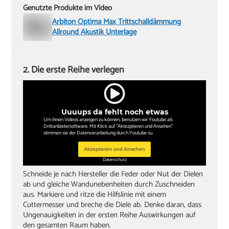
Genutzte Produkte im Video
Arbiton Optima Max Trittschalldämmung
Allround Akustik Unterlage
2. Die erste Reihe verlegen
Uuuups da fehlt noch etwas
Um ihnen Videos anzeigen zu können, benutzen wir Youtube als
Drittanbietersoftware. Mit Klick auf "Aktezptieren und Ansehen"
stimmen sie der Datenverarbeitung durch Youtube zu.
Akzeptieren und Ansehen
Datenschutz
Schneide je nach Hersteller die Feder oder Nut der Dielen
ab und gleiche Wandunebenheiten durch Zuschneiden
aus. Markiere und ritze die Hilfslinie mit einem
Cuttermesser und breche die Diele ab. Denke daran, dass
Ungenauigkeiten in der ersten Reihe Auswirkungen auf
den gesamten Raum haben.