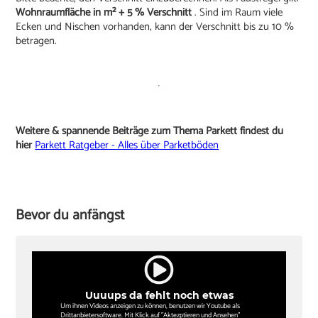
Wohnraumfläche in m² + 5 % Verschnitt
. Sind im Raum viele
Ecken und Nischen vorhanden, kann der Verschnitt bis zu 10 %
betragen.
Weitere & spannende Beiträge zum Thema Parkett findest du
hier
Parkett Ratgeber - Alles über Parketböden
Bevor du anfängst
Uuuups da fehlt noch etwas
Um ihnen Videos anzeigen zu können, benutzen wir Youtube als
Drittanbietersoftware. Mit Klick auf "Aktezptieren und Ansehen"