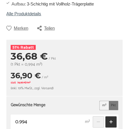
Aufbau
:
3-Schichtig mit Vollholz-Trägerplatte
Alle Produktdetails
Merken
Teilen
51% Rabatt
36,68 €
/ Pkt
(1 Pkt = 0,994 m²)
36,90 €
/ m²
statt
74,90 €/m²
(inkl. 19% MwSt., zzgl. Versand)
Gewünschte Menge
m²
Pkt
m²