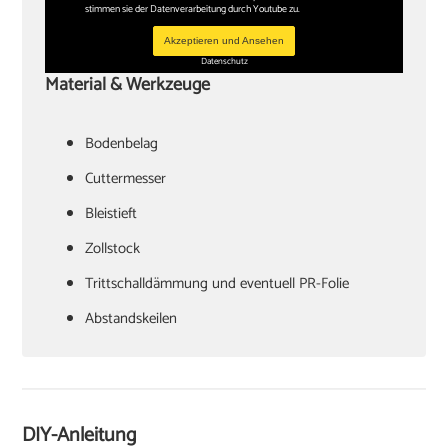
stimmen sie der Datenverarbeitung durch Youtube zu.
Akzeptieren und Ansehen
Datenschutz
Material & Werkzeuge
Bodenbelag
Cuttermesser
Bleistieft
Zollstock
Trittschalldämmung und eventuell PR-Folie
Abstandskeilen
Hammer
Zugeisen und Schlagklotz
Winkel
DIY-Anleitung