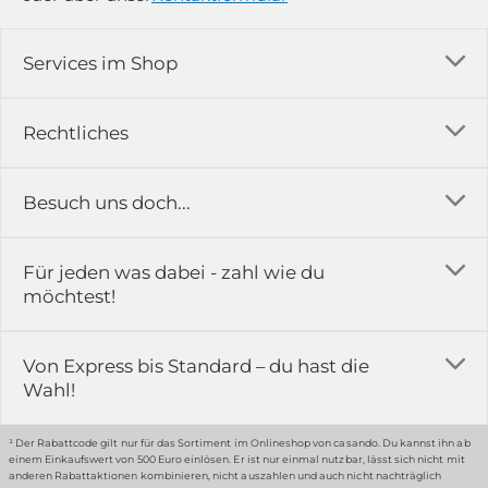
Services im Shop
Versandkosten
Rechtliches
Ratgeber
Impressum
Besuch uns doch...
Erfahrungsberichte & Bewertungen
AGB
FAQ
in der Ausstellung...
Für jeden was dabei - zahl wie du
Rückgabe & Reklamation
Kontakt
möchtest!
Datenschutz
Das ist casando
Holz-Richter GmbH
Schmiedeweg 1
Batteriegesetz
Karriere
Von Express bis Standard – du hast die
51789 Lindlar
Wahl!
Widerrufsrecht
Gewerbekunden
Hinweis:
Hunde sind in der Ausstellung erlaubt
Datenschutz-Einstellung
Grounding Page
¹ Der Rabattcode gilt nur für das Sortiment im Onlineshop von casando. Du kannst ihn ab
einem Einkaufswert von 500 Euro einlösen. Er ist nur einmal nutzbar, lässt sich nicht mit
Erklärung zur Barrierefreiheit
anderen Rabattaktionen kombinieren, nicht auszahlen und auch nicht nachträglich