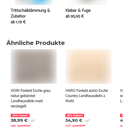
Trittschalldämmung &
Kleber & Fuge
Zubehör
ab
95,95 €
ab
1,19 €
Ähnliche Produkte
HORI Parkett Esche grau
HARO Parkett 4000 Esche
HORI 
natur gebürstet
Country Landhausdiele 2.
weiss
Landhausdiele matt
Wahl
Landh
versiegelt
48% Rabatt
26% Rabatt
41% 
38,99 €
34,90 €
47,
/ m²
/ m²
statt
74,90 €/m²
UVP
47,30 €/m²
statt
7