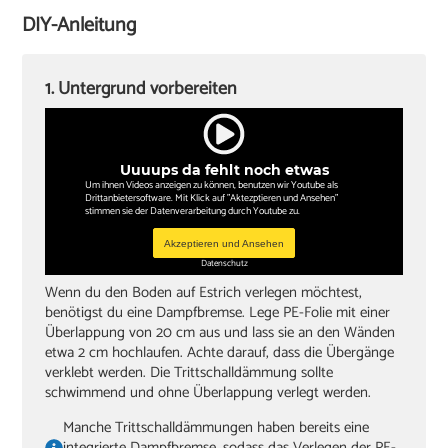
Winkel
DIY-Anleitung
Sockelleisten und Halterungsclips
Stichsäge und Kappsäge
1. Untergrund vorbereiten
Knieschoner
Uuuups da fehlt noch etwas
Um ihnen Videos anzeigen zu können, benutzen wir Youtube als
Drittanbietersoftware. Mit Klick auf "Aktezptieren und Ansehen"
stimmen sie der Datenverarbeitung durch Youtube zu.
Akzeptieren und Ansehen
Datenschutz
Wenn du den Boden auf Estrich verlegen möchtest,
benötigst du eine Dampfbremse. Lege PE-Folie mit einer
Überlappung von 20 cm aus und lass sie an den Wänden
etwa 2 cm hochlaufen. Achte darauf, dass die Übergänge
verklebt werden. Die Trittschalldämmung sollte
schwimmend und ohne Überlappung verlegt werden.
Manche Trittschalldämmungen haben bereits eine
integrierte Dampfbremse, sodass das Verlegen der PE-