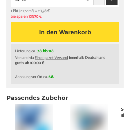
1 Pkt
(2,772 m²) =
117,78 €
Sie sparen 103,70 €
In den Warenkorb
Lieferung ca.:
7.8. bis 11.8.
Versand via
Einzelpaket-Versand
innerhalb Deutschland
gratis ab 100,00 €
Abholung vor Ort ca.
6.8.
Passendes Zubehör
Socke
ab
0