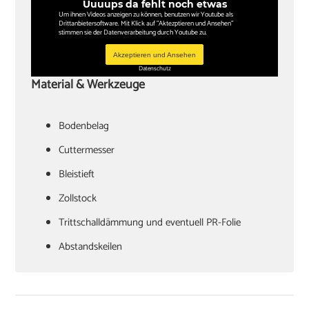
Uuuups da fehlt noch etwas
Um ihnen Videos anzeigen zu können, benutzen wir Youtube als
Drittanbietersoftware. Mit Klick auf "Aktezptieren und Ansehen"
stimmen sie der Datenverarbeitung durch Youtube zu.
Akzeptieren und Ansehen
Datenschutz
Material & Werkzeuge
Bodenbelag
Cuttermesser
Bleistieft
Zollstock
Trittschalldämmung und eventuell PR-Folie
Abstandskeilen
Hammer
Zugeisen und Schlagklotz