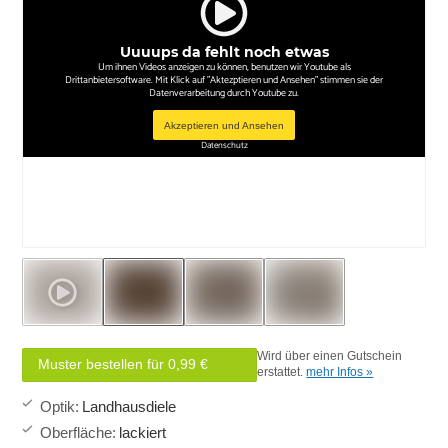
Uuuups da fehlt noch etwas
Um ihnen Videos anzeigen zu können, benutzen wir Youtube als
Drittanbietersoftware. Mit Klick auf "Aktezptieren und Ansehen" stimmen sie der
Datenverarbeitung durch Youtube zu.
Akzeptieren und Ansehen
Datenschutz
Wird über einen Gutschein
Muster bestellen für 0,99 €
erstattet.
mehr Infos »
Optik
:
Landhausdiele
Oberfläche
:
lackiert