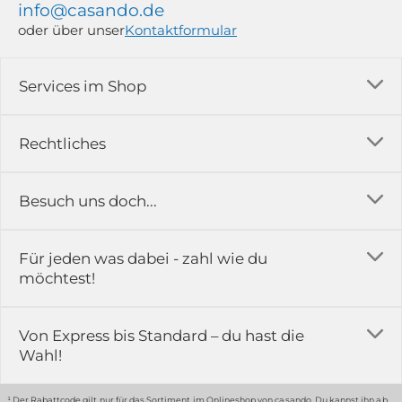
info@casando.de
oder über unser
Kontaktformular
Services im Shop
Versandkosten
Rechtliches
Ratgeber
Impressum
Besuch uns doch...
Erfahrungsberichte & Bewertungen
AGB
FAQ
in der Ausstellung...
Für jeden was dabei - zahl wie du
Rückgabe & Reklamation
Kontakt
möchtest!
Datenschutz
Das ist casando
Holz-Richter GmbH
Schmiedeweg 1
Batteriegesetz
Karriere
Von Express bis Standard – du hast die
51789 Lindlar
Wahl!
Widerrufsrecht
Gewerbekunden
Hinweis:
Hunde sind in der Ausstellung erlaubt
Datenschutz-Einstellung
Grounding Page
¹ Der Rabattcode gilt nur für das Sortiment im Onlineshop von casando. Du kannst ihn ab