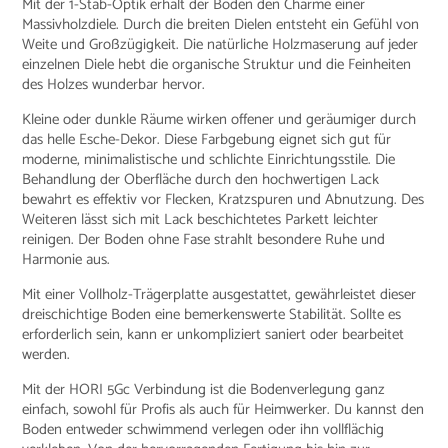
Mit der 1-Stab-Optik erhält der Boden den Charme einer
Massivholzdiele. Durch die breiten Dielen entsteht ein Gefühl von
Weite und Großzügigkeit. Die natürliche Holzmaserung auf jeder
einzelnen Diele hebt die organische Struktur und die Feinheiten
des Holzes wunderbar hervor.
Kleine oder dunkle Räume wirken offener und geräumiger durch
das helle Esche-Dekor. Diese Farbgebung eignet sich gut für
moderne, minimalistische und schlichte Einrichtungsstile. Die
Behandlung der Oberfläche durch den hochwertigen Lack
bewahrt es effektiv vor Flecken, Kratzspuren und Abnutzung. Des
Weiteren lässt sich mit Lack beschichtetes Parkett leichter
reinigen. Der Boden ohne Fase strahlt besondere Ruhe und
Harmonie aus.
Mit einer Vollholz-Trägerplatte ausgestattet, gewährleistet dieser
dreischichtige Boden eine bemerkenswerte Stabilität. Sollte es
erforderlich sein, kann er unkompliziert saniert oder bearbeitet
werden.
Mit der HORI 5Gc Verbindung ist die Bodenverlegung ganz
einfach, sowohl für Profis als auch für Heimwerker. Du kannst den
Boden entweder schwimmend verlegen oder ihn vollflächig