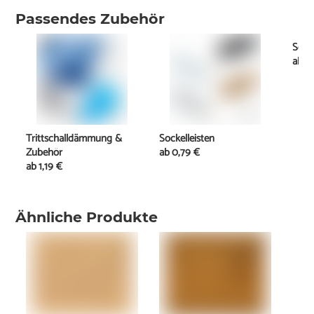
Passendes Zubehör
Schi
ab
1
Trittschalldämmung &
Sockelleisten
Zubehör
ab
0,79 €
ab
1,19 €
Ähnliche Produkte