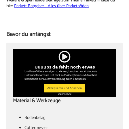
Weitere & spannende Beiträge zum Thema Parkett findest du
hier
Parkett Ratgeber - Alles über Parketböden
Bevor du anfängst
Uuuups da fehlt noch etwas
Um ihnen Videos anzeigen zu können, benutzen wir Youtube als
Drittanbietersoftware. Mit Klick auf "Aktezptieren und Ansehen"
stimmen sie der Datenverarbeitung durch Youtube zu.
Akzeptieren und Ansehen
Datenschutz
Material & Werkzeuge
Bodenbelag
Cuttermesser