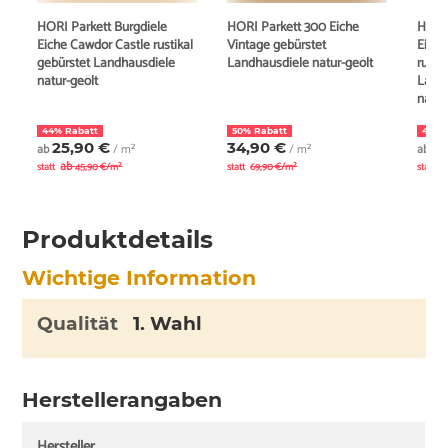
HORI Parkett Burgdiele
HORI Parkett 300 Eiche
HORI 
Eiche Cawdor Castle rustikal
Vintage gebürstet
Eiche
gebürstet Landhausdiele
Landhausdiele natur-geölt
rusti
natur-geölt
Landh
natur
44% Rabatt
50% Rabatt
44% 
25,90 €
34,90 €
2
ab
/ m²
/ m²
ab
ab
a
statt
45,90 €/m²
statt
69,90 €/m²
statt
Produktdetails
Wichtige Information
Qualität
1. Wahl
Herstellerangaben
Hersteller