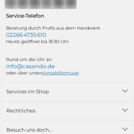
Mailchimp in Kombination mit Google). Deine Einwilligung kannst du
jederzeit mit Wirkung für die Zukunft und ohne Angabe von Gründen
widerrufen; z. B. durch Klick auf den Abmeldelink am Ende jedes Newsletters.
Service-Telefon
Weitere Informationen findest du in unserer Datenschutzerklärung.
Beratung durch Profis aus dem Handwerk
02266 4735 610
Heute geöffnet bis 18:30 Uhr
Rund um die Uhr an
info@casando.de
oder über unser
Kontaktformular
Services im Shop
Versandkosten
Rechtliches
Ratgeber
Impressum
Besuch uns doch...
Erfahrungsberichte & Bewertungen