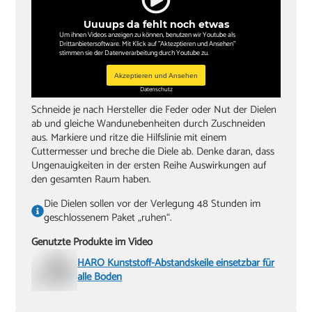
Uuuups da fehlt noch etwas
Um ihnen Videos anzeigen zu können, benutzen wir Youtube als
Drittanbietersoftware. Mit Klick auf "Aktezptieren und Ansehen"
stimmen sie der Datenverarbeitung durch Youtube zu.
Akzeptieren und Ansehen
Datenschutz
Schneide je nach Hersteller die Feder oder Nut der Dielen
ab und gleiche Wandunebenheiten durch Zuschneiden
aus. Markiere und ritze die Hilfslinie mit einem
Cuttermesser und breche die Diele ab. Denke daran, dass
Ungenauigkeiten in der ersten Reihe Auswirkungen auf
den gesamten Raum haben.
Die Dielen sollen vor der Verlegung 48 Stunden im
geschlossenem Paket „ruhen“.
Genutzte Produkte im Video
HARO Kunststoff-Abstandskeile einsetzbar für
alle Böden