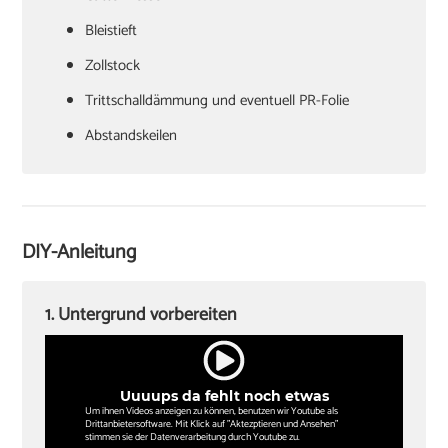
Bleistieft
Zollstock
Trittschalldämmung und eventuell PR-Folie
Abstandskeilen
Hammer
Zugeisen und Schlagklotz
Winkel
DIY-Anleitung
Sockelleisten und Halterungsclips
Stichsäge und Kappsäge
1. Untergrund vorbereiten
Knieschoner
Uuuups da fehlt noch etwas
Um ihnen Videos anzeigen zu können, benutzen wir Youtube als
Drittanbietersoftware. Mit Klick auf "Aktezptieren und Ansehen"
stimmen sie der Datenverarbeitung durch Youtube zu.