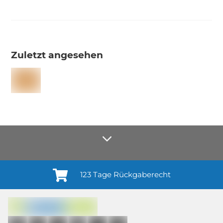
Zuletzt angesehen
123 Tage Rückgaberecht
Anmelden¹
Du willigst ein in den Erhalt regelmäßiger Neuigkeiten und Informationen zu
Produkten, Dienstleistungen, Aktionen und Zufriedenheitsbefragungen von
casando (Holz-Richter GmbH) sowie zur Interessen-Analyse durch
Auswertung individueller Öffnungs- und Klickraten (dazu nutzen wir