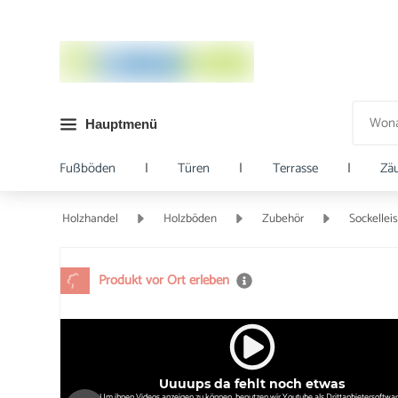
Hauptmenü
Fußböden
|
Türen
|
Terrasse
|
Zä
Holzhandel
Holzböden
Zubehör
Sockellei
Produkt vor Ort erleben
Uuuups da fehlt noch etwas
Um ihnen Videos anzeigen zu können, benutzen wir Youtube als Drittanbietersoftwar