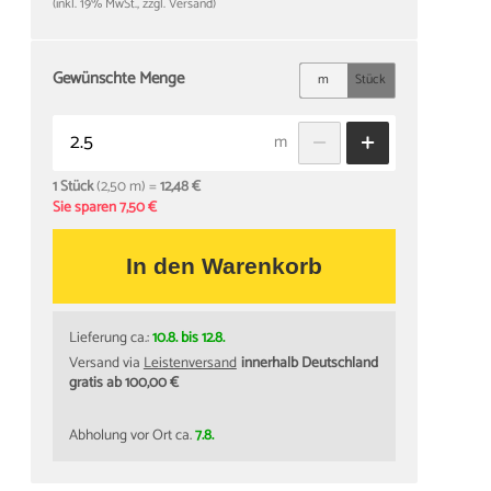
(inkl. 19% MwSt., zzgl. Versand)
Gewünschte Menge
m
Stück
m
1 Stück
(2,50 m) =
12,48 €
Sie sparen 7,50 €
In den Warenkorb
Lieferung ca.:
10.8. bis 12.8.
Versand via
Leistenversand
innerhalb Deutschland
gratis ab 100,00 €
Abholung vor Ort ca.
7.8.