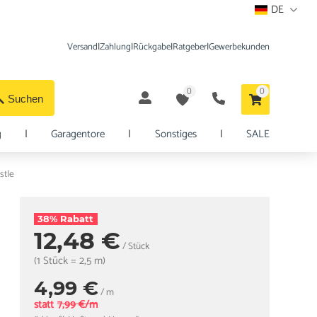
DE
Versand
|
Zahlung
|
Rückgabe
|
Ratgeber
|
Gewerbekunden
0
0
Suchen
g
|
Garagentore
|
Sonstiges
|
SALE
stle
38% Rabatt
12,48 €
/ Stück
(1 Stück = 2,5 m)
4,99 €
/ m
statt
7,99 €/m