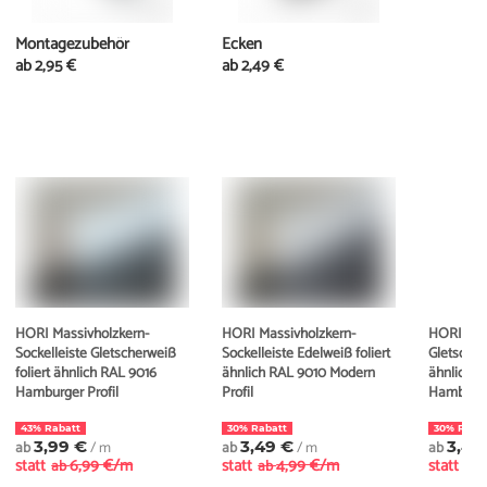
Montagezubehör
Ecken
ab
2,95 €
ab
2,49 €
HORI Massivholzkern-
HORI Massivholzkern-
HORI MDF
Sockelleiste Gletscherweiß
Sockelleiste Edelweiß foliert
Gletscher
foliert ähnlich RAL 9016
ähnlich RAL 9010 Modern
ähnlich R
Hamburger Profil
Profil
Hamburger
43% Rabatt
30% Rabatt
30% Raba
ab
3,99 €
/ m
ab
3,49 €
/ m
ab
3,49
statt
6,99 €/m
statt
4,99 €/m
statt
ab
ab
ab