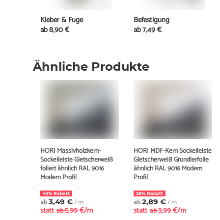
Kleber & Fuge
Befestigung
ab
8,90 €
ab
7,49 €
Ähnliche Produkte
HORI Massivholzkern-
HORI MDF-Kern Sockelleiste
Sockelleiste Gletscherweiß
Gletscherweiß Grundierfolie
foliert ähnlich RAL 9016
ähnlich RAL 9016 Modern
Modern Profil
Profil
42% Rabatt
28% Rabatt
ab
3,49 €
/ m
ab
2,89 €
/ m
statt
5,99 €/m
statt
3,99 €/m
ab
ab