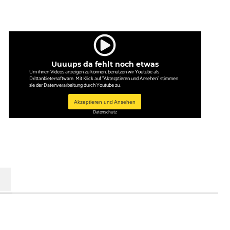
Uuuups da fehlt noch etwas
Um ihnen Videos anzeigen zu können, benutzen wir Youtube als
Drittanbietersoftware. Mit Klick auf "Aktezptieren und Ansehen" stimmen
sie der Datenverarbeitung durch Youtube zu.
Akzeptieren und Ansehen
Datenschutz