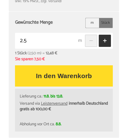
(inkl. 19% MwSt., zzgl. Versand)
Gewünschte Menge
m
Stück
m
1 Stück
(2,50 m) =
12,48 €
Sie sparen 7,50 €
In den Warenkorb
Lieferung ca.:
11.8. bis 13.8.
Versand via
Leistenversand
innerhalb Deutschland
gratis ab 100,00 €
Abholung vor Ort ca.
8.8.