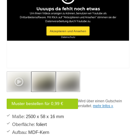
Uuuups da fehlt noch etwas
Um ihnen Videos anzeigen zu können, benutzen wir Youtube als
Drittanbietersoftware. Mit Klick auf "Aktezptieren und Ansehen" stimmen sie der
Datenverarbeitung durch Youtube zu.
Akzeptieren und Ansehen
Datenschutz
Wird über einen Gutschein
Muster bestellen für 0,99 €
erstattet.
mehr Infos »
Maße
:
2500 x 58 x 16 mm
Oberfläche
:
foliert
Aufbau
:
MDF-Kern