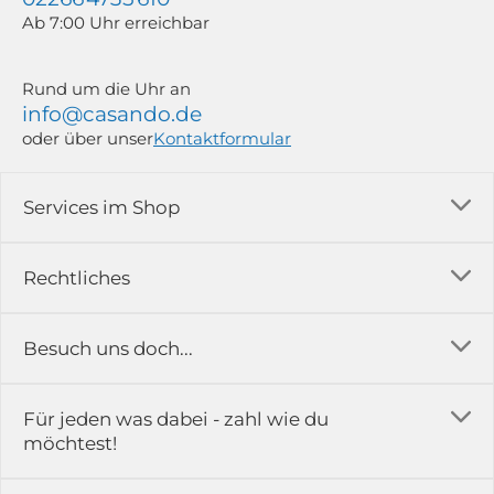
Ab 7:00 Uhr erreichbar
Rund um die Uhr an
info@casando.de
oder über unser
Kontaktformular
Services im Shop
Versandkosten
Rechtliches
Ratgeber
Impressum
Besuch uns doch...
Erfahrungsberichte & Bewertungen
AGB
FAQ
in der Ausstellung...
Für jeden was dabei - zahl wie du
Rückgabe & Reklamation
Kontakt
möchtest!
Datenschutz
Das ist casando
Holz-Richter GmbH