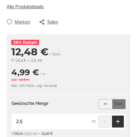
Alle Produktdetails
Merken
Teilen
38% Rabatt
12,48 €
/ Stück
(1 Stück = 2,5 m)
4,99 €
/ m
statt
7,99 €/m
(inkl. 19% MwSt., zzgl. Versand)
Gewünschte Menge
m
Stück
m
1 Stück
(2,50 m) =
12,48 €