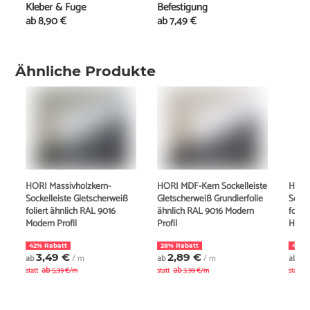
Kleber & Fuge
Befestigung
ab
8,90 €
ab
7,49 €
Ähnliche Produkte
HORI Massivholzkern-
HORI MDF-Kern Sockelleiste
HORI
Sockelleiste Gletscherweiß
Gletscherweiß Grundierfolie
Socke
foliert ähnlich RAL 9016
ähnlich RAL 9016 Modern
folie
Modern Profil
Profil
Hambu
42% Rabatt
28% Rabatt
43% 
3,49 €
2,89 €
3
ab
/ m
ab
/ m
ab
ab
ab
a
statt
5,99 €/m
statt
3,99 €/m
statt