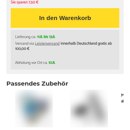
Sie sparen 7,50 €
In den Warenkorb
Lieferung ca.:
11.8. bis 13.8.
Versand via
Leistenversand
innerhalb Deutschland gratis ab
100,00 €
Abholung vor Ort ca.
10.8.
Passendes Zubehör
Mont
ab
2