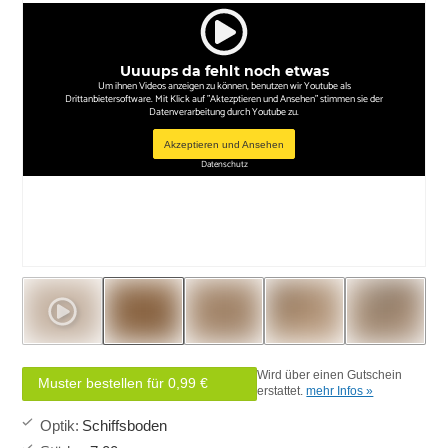
Uuuups da fehlt noch etwas
Um ihnen Videos anzeigen zu können, benutzen wir Youtube als
Drittanbietersoftware. Mit Klick auf "Aktezptieren und Ansehen" stimmen sie der
Datenverarbeitung durch Youtube zu.
Akzeptieren und Ansehen
Datenschutz
Wird über einen Gutschein
Muster bestellen für 0,99 €
erstattet.
mehr Infos »
Optik
:
Schiffsboden