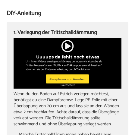
Cuttermesser
DIY-Anleitung
Winkel oder Schmiege
Zollstock
1. Verlegung der Trittschalldämmung
Kappsäge
Knieschoner
Uuuups da fehlt noch etwas
Um ihnen Videos anzeigen zu können, benutzen wir Youtube als
Drittanbietersoftware. Mit Klick auf "Aktezptieren und Ansehen"
stimmen sie der Datenverarbeitung durch Youtube zu.
Akzeptieren und Ansehen
Datenschutz
Wenn du den Boden auf Estrich verlegen möchtest,
benötigst du eine Dampfbremse. Lege PE-Folie mit einer
Überlappung von 20 cm aus und lass sie an den Wänden
etwa 2 cm hochlaufen. Achte darauf, dass die Übergänge
verklebt werden. Die Trittschalldämmung sollte
schwimmend und ohne Überlappung verlegt werden.
Manche Trittschalldämmungen haben bereits eine