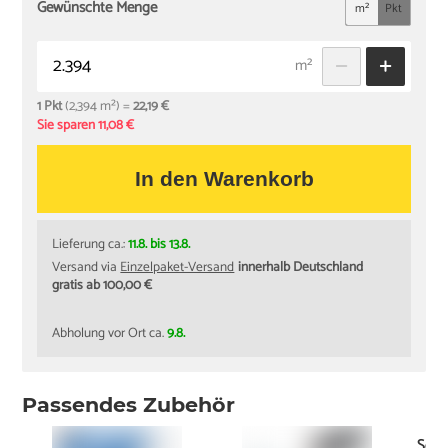
Gewünschte Menge
m²
Pkt
m²
1 Pkt
(2,394 m²) =
22,19 €
Sie sparen 11,08 €
In den Warenkorb
Lieferung ca.:
11.8. bis 13.8.
Versand via
Einzelpaket-Versand
innerhalb Deutschland
gratis ab 100,00 €
Abholung vor Ort ca.
9.8.
Passendes Zubehör
Schi