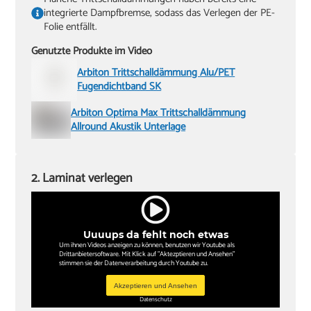
integrierte Dampfbremse, sodass das Verlegen der PE-
Folie entfällt.
Genutzte Produkte im Video
Arbiton Trittschalldämmung Alu/PET
Fugendichtband SK
Arbiton Optima Max Trittschalldämmung
Allround Akustik Unterlage
2. Laminat verlegen
Uuuups da fehlt noch etwas
Um ihnen Videos anzeigen zu können, benutzen wir Youtube als
Drittanbietersoftware. Mit Klick auf "Aktezptieren und Ansehen"
stimmen sie der Datenverarbeitung durch Youtube zu.
Akzeptieren und Ansehen
Datenschutz