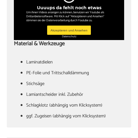
Uuuups da fehlt noch etwas
Um ihnen Videos anzeigen zu können, benutzen wir Youtube als
Drittanbietersoftware. Mit Klick auf "Aktezptieren und Ansehen"
stimmen sie der Datenverarbeitung durch Youtube zu.
Akzeptieren und Ansehen
Datenschutz
Material & Werkzeuge
Laminatdielen
PE-Folie und Trittschalldämmung
Stichsäge
Lamiantscheider inkl. Zubehör
Schlagklotz (abhängig vom Klicksystem)
ggf. Zugeisen (abhängig vom Klicksystem)
Hammer
Verlegekeile