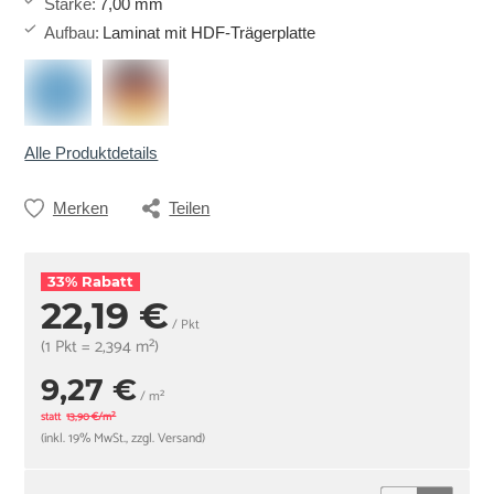
Stärke
:
7,00 mm
Aufbau
:
Laminat mit HDF-Trägerplatte
Alle Produktdetails
Merken
Teilen
33% Rabatt
22,19 €
/ Pkt
(1 Pkt = 2,394 m²)
9,27 €
/ m²
statt
13,90 €/m²
(inkl. 19% MwSt., zzgl. Versand)