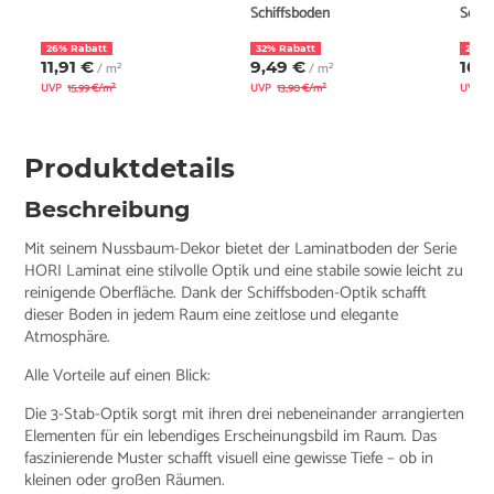
Schiffsboden
Schif
26% Rabatt
32% Rabatt
22% 
11,91 €
9,49 €
10,
/ m²
/ m²
UVP
15,99 €/m²
UVP
13,90 €/m²
UVP
1
Produktdetails
Beschreibung
Mit seinem Nussbaum-Dekor bietet der Laminatboden der Serie
HORI Laminat eine stilvolle Optik und eine stabile sowie leicht zu
reinigende Oberfläche. Dank der Schiffsboden-Optik schafft
dieser Boden in jedem Raum eine zeitlose und elegante
Atmosphäre.
Alle Vorteile auf einen Blick:
Die 3-Stab-Optik sorgt mit ihren drei nebeneinander arrangierten
Elementen für ein lebendiges Erscheinungsbild im Raum. Das
faszinierende Muster schafft visuell eine gewisse Tiefe – ob in
kleinen oder großen Räumen.