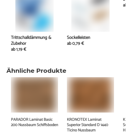
ab
11
Trittschalldämmung &
Sockelleisten
Zubehör
ab
0,79 €
ab
1,19 €
Ähnliche Produkte
PARADOR Laminat Basic
KRONOTEX Laminat
KRON
200 Nussbaum Schiffsboden
Superior Standard D 1440
Super
Ticino Nussbaum
Herbs