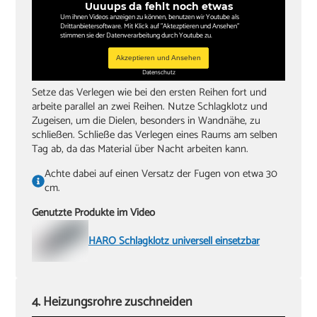
Uuuups da fehlt noch etwas
Um ihnen Videos anzeigen zu können, benutzen wir Youtube als
Drittanbietersoftware. Mit Klick auf "Aktezptieren und Ansehen"
stimmen sie der Datenverarbeitung durch Youtube zu.
Akzeptieren und Ansehen
Datenschutz
Setze das Verlegen wie bei den ersten Reihen fort und
arbeite parallel an zwei Reihen. Nutze Schlagklotz und
Zugeisen, um die Dielen, besonders in Wandnähe, zu
schließen. Schließe das Verlegen eines Raums am selben
Tag ab, da das Material über Nacht arbeiten kann.
Achte dabei auf einen Versatz der Fugen von etwa 30
cm.
Genutzte Produkte im Video
HARO Schlagklotz universell einsetzbar
4. Heizungsrohre zuschneiden