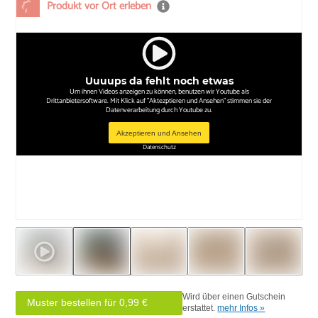
Produkt vor Ort erleben
Uuuups da fehlt noch etwas
Um ihnen Videos anzeigen zu können, benutzen wir Youtube als
Drittanbietersoftware. Mit Klick auf "Aktezptieren und Ansehen" stimmen sie der
Datenverarbeitung durch Youtube zu.
Akzeptieren und Ansehen
Datenschutz
Wird über einen Gutschein
Muster bestellen für 0,99 €
erstattet.
mehr Infos »