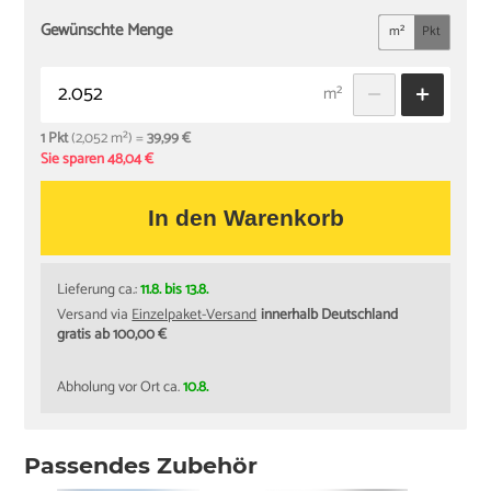
Gewünschte Menge
m²
Pkt
m²
1 Pkt
(2,052 m²) =
39,99 €
Sie sparen 48,04 €
In den Warenkorb
Lieferung ca.:
11.8. bis 13.8.
Versand via
Einzelpaket-Versand
innerhalb Deutschland
gratis ab 100,00 €
Abholung vor Ort ca.
10.8.
Passendes Zubehör