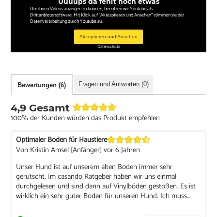
Uuuups da fehlt noch etwas
Um ihnen Videos anzeigen zu können, benutzen wir Youtube als
Drittanbietersoftware. Mit Klick auf "Aktezptieren und Ansehen" stimmen sie der
Datenverarbeitung durch Youtube zu.
Akzeptieren und Ansehen
Datenschutz
Fragen und Antworten (0)
Bewertungen (6)
4,9 Gesamt
100% der Kunden würden das Produkt empfehlen
Optimaler Boden für Haustiere
Von Kristin Amsel [Anfänger] vor 6 Jahren
Unser Hund ist auf unserem alten Boden immer sehr
gerutscht. Im casando Ratgeber haben wir uns einmal
durchgelesen und sind dann auf Vinylböden gestoßen. Es ist
wirklich ein sehr guter Boden für unseren Hund. Ich muss
schon sagen, der Service und die Beratung ist hier 1A.