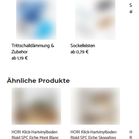
Schi
ab
1
Trittschalldämmung &
Sockelleisten
Zubehör
ab
0,79 €
ab
1,19 €
Ähnliche Produkte
HORI Klick-Hartvinylboden
HORI Klick-Hartvinylboden
HORI 
Rigid SPC Eiche Mont Blanc
Rigid SPC Eiche Skogafoss
Rigid