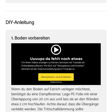
Cuttermesser
Laminatschneider
Akkuschrauber
DIY-Anleitung
Sockelleisten und Halterungsclips
Stichsäge und Kappsäge
1. Boden vorbereiten
Zollstock
Winkel
Uuuups da fehlt noch etwas
Bleistift
Um ihnen Videos anzeigen zu können, benutzen wir Youtube als
Drittanbietersoftware. Mit Klick auf "Aktezptieren und Ansehen"
stimmen sie der Datenverarbeitung durch Youtube zu.
Akzeptieren und Ansehen
Datenschutz
Wenn du den Boden auf Estrich verlegen möchtest,
benötigst du eine Dampfbremse. Lege PE-Folie mit einer
Überlappung von 20 cm aus und lass sie an den Wänden
etwa 2 cm hochlaufen. Achte darauf, dass die Übergänge
verklebt werden. Die Trittschalldämmung sollte