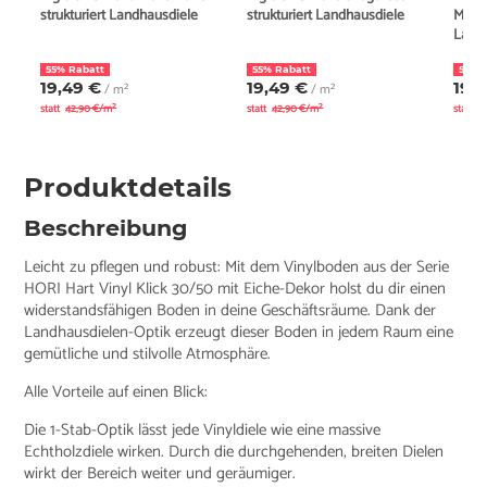
strukturiert Landhausdiele
strukturiert Landhausdiele
Marda
Land
55% Rabatt
55% Rabatt
55% 
19,49 €
19,49 €
19,
/ m²
/ m²
statt
42,90 €/m²
statt
42,90 €/m²
statt
4
Produktdetails
Beschreibung
Leicht zu pflegen und robust: Mit dem Vinylboden aus der Serie
HORI Hart Vinyl Klick 30/50 mit Eiche-Dekor holst du dir einen
widerstandsfähigen Boden in deine Geschäftsräume. Dank der
Landhausdielen-Optik erzeugt dieser Boden in jedem Raum eine
gemütliche und stilvolle Atmosphäre.
Alle Vorteile auf einen Blick:
Die 1-Stab-Optik lässt jede Vinyldiele wie eine massive
Echtholzdiele wirken. Durch die durchgehenden, breiten Dielen
wirkt der Bereich weiter und geräumiger.