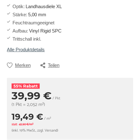
Optik
:
Landhausdiele XL
Stärke
:
5,00 mm
Feuchtraumgeeignet
Aufbau
:
Vinyl Rigid SPC
Trittschall inkl.
Alle Produktdetails
Merken
Teilen
55% Rabatt
39,99 €
/ Pkt
(1 Pkt = 2,052 m²)
19,49 €
/ m²
statt
42,90 €/m²
(inkl. 19% MwSt., zzgl. Versand)