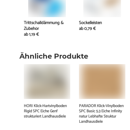
Trittschalldämmung &
Sockelleisten
Zubehör
ab
0,79 €
ab
1,19 €
Ähnliche Produkte
HORI Klick-Hartvinylboden
PARADOR Klick-Vinylboden
Rigid SPC Eiche Genf
SPC Basic 5.3 Eiche Infinity
strukturiert Landhausdiele
natur Lebhafte Struktur
Landhausdiele