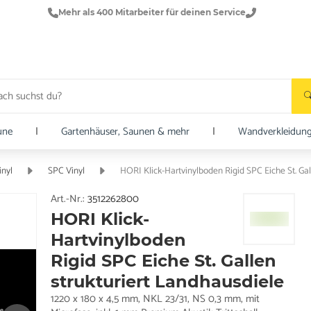
Mehr als 400 Mitarbeiter für deinen Service
une
|
Gartenhäuser, Saunen & mehr
|
Wandverkleidun
inyl
SPC Vinyl
HORI Klick-Hartvinylboden Rigid SPC Eiche St. Gal
Art.-Nr.:
3512262800
HORI Klick-
Hartvinylboden
Rigid SPC Eiche St. Gallen
strukturiert Landhausdiele
1220 x 180 x 4,5 mm, NKL 23/31, NS 0,3 mm, mit
e.