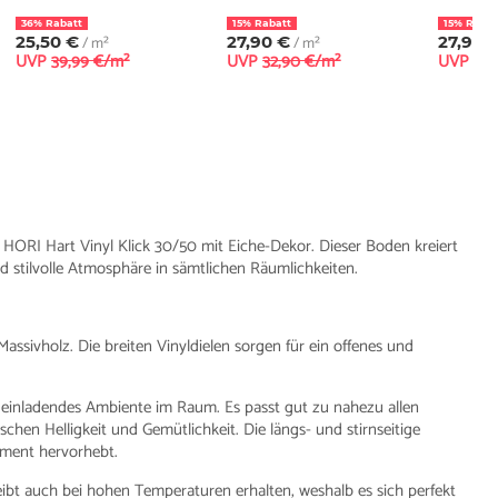
36% Rabatt
15% Rabatt
15% Rabat
25,50 €
/ m²
27,90 €
/ m²
27,90 
UVP
39,99 €/m²
UVP
32,90 €/m²
UVP
32,
HORI Hart Vinyl Klick 30/50 mit Eiche-Dekor. Dieser Boden kreiert
 stilvolle Atmosphäre in sämtlichen Räumlichkeiten.
ssivholz. Die breiten Vinyldielen sorgen für ein offenes und
, einladendes Ambiente im Raum. Es passt gut zu nahezu allen
hen Helligkeit und Gemütlichkeit. Die längs- und stirnseitige
ement hervorhebt.
ibt auch bei hohen Temperaturen erhalten, weshalb es sich perfekt