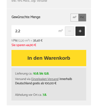
(inkl. 19% MwSt., zzgl. Versand)
Gewünschte Menge
m²
Pkt
m²
1 Pkt
(2,20 m²) =
38,48 €
Sie sparen 44,90 €
In den Warenkorb
Lieferung ca.:
10.8. bis 12.8.
Versand via
Einzelpaket-Versand
innerhalb
Deutschland gratis ab 100,00 €
Abholung vor Ort ca.
7.8.