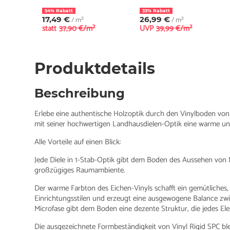
54% Rabatt
33% Rabatt
17,49 €
/ m²
26,99 €
/ m²
statt
37,90 €/m²
UVP
39,99 €/m²
Produktdetails
Beschreibung
Erlebe eine authentische Holzoptik durch den Vinylboden von 
mit seiner hochwertigen Landhausdielen-Optik eine warme und
Alle Vorteile auf einen Blick:
Jede Diele in 1-Stab-Optik gibt dem Boden des Aussehen von Ma
großzügiges Raumambiente.
Der warme Farbton des Eichen-Vinyls schafft ein gemütliches
Einrichtungsstilen und erzeugt eine ausgewogene Balance zwisc
Microfase gibt dem Boden eine dezente Struktur, die jedes El
Die ausgezeichnete Formbeständigkeit von Vinyl Rigid SPC ble