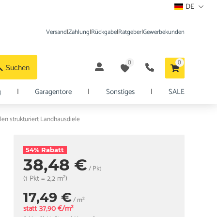
DE
Versand
|
Zahlung
|
Rückgabe
|
Ratgeber
|
Gewerbekunden
0
0
Suchen
g
|
Garagentore
|
Sonstiges
|
SALE
len strukturiert Landhausdiele
54% Rabatt
38,48 €
/ Pkt
(1 Pkt = 2,2 m²)
17,49 €
/ m²
statt
37,90 €/m²