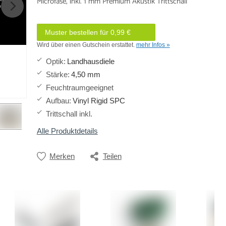
Microfase, inkl. 1 mm Premium Akustik Trittschall
h
Muster bestellen für 0,99 €
Wird über einen Gutschein erstattet.
mehr Infos »
Optik
:
Landhausdiele
Stärke
:
4,50 mm
Feuchtraumgeeignet
Aufbau
:
Vinyl Rigid SPC
Trittschall inkl.
Alle Produktdetails
Merken
Teilen