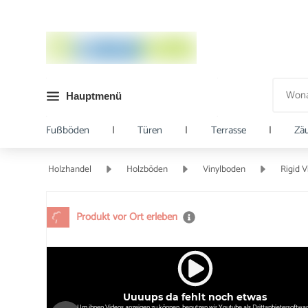
Hauptmenü
Fußböden
|
Türen
|
Terrasse
|
Zä
Holzhandel
Holzböden
Vinylboden
Rigid V
Produkt vor Ort erleben
Uuuups da fehlt noch etwas
Um ihnen Videos anzeigen zu können, benutzen wir Youtube als Drittanbietersoftwar