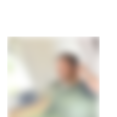
t
€
/ m²
90 €/m²