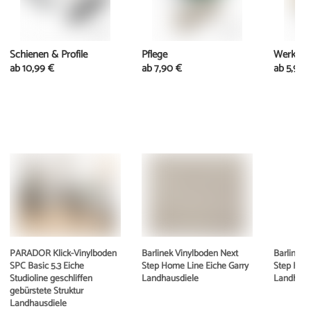
Schienen & Profile
Pflege
Werkzeu
ab
10,99 €
ab
7,90 €
ab
5,95 
PARADOR Klick-Vinylboden
Barlinek Vinylboden Next
Barlinek 
SPC Basic 5.3 Eiche
Step Home Line Eiche Garry
Step Hom
Studioline geschliffen
Landhausdiele
Landhaus
gebürstete Struktur
Landhausdiele