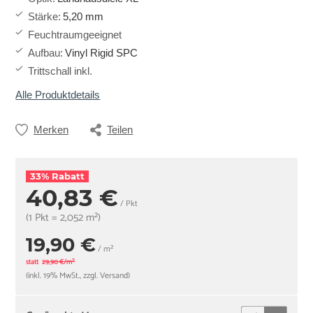
Stärke
:
5,20 mm
Feuchtraumgeeignet
Aufbau
:
Vinyl Rigid SPC
Trittschall inkl.
Alle Produktdetails
Merken
Teilen
33% Rabatt
40,83 €
/ Pkt
(1 Pkt = 2,052 m²)
19,90 €
/ m²
statt
29,90 €/m²
(inkl. 19% MwSt., zzgl. Versand)