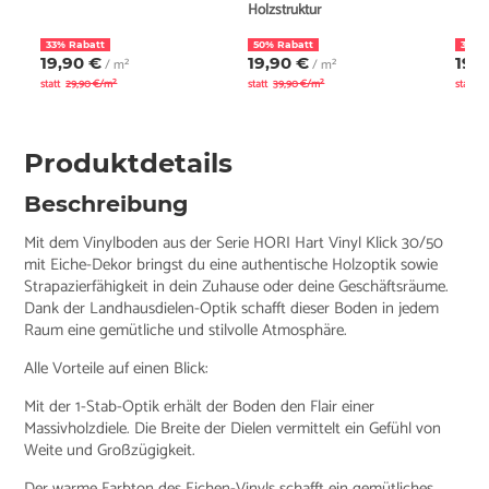
Holzstruktur
33% Rabatt
50% Rabatt
33% 
19,90 €
19,90 €
19,
/ m²
/ m²
statt
29,90 €/m²
statt
39,90 €/m²
statt
2
Produktdetails
Beschreibung
Mit dem Vinylboden aus der Serie HORI Hart Vinyl Klick 30/50
mit Eiche-Dekor bringst du eine authentische Holzoptik sowie
Strapazierfähigkeit in dein Zuhause oder deine Geschäftsräume.
Dank der Landhausdielen-Optik schafft dieser Boden in jedem
Raum eine gemütliche und stilvolle Atmosphäre.
Alle Vorteile auf einen Blick:
Mit der 1-Stab-Optik erhält der Boden den Flair einer
Massivholzdiele. Die Breite der Dielen vermittelt ein Gefühl von
Weite und Großzügigkeit.
Der warme Farbton des Eichen-Vinyls schafft ein gemütliches,