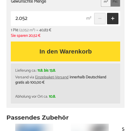
Gewünschte Menge
m²
Pkt
m²
1 Pkt
(2,052 m²) =
40,83 €
Sie sparen 20,52 €
In den Warenkorb
Lieferung ca.:
11.8. bis 13.8.
Versand via
Einzelpaket-Versand
innerhalb Deutschland
gratis ab 100,00 €
Abholung vor Ort ca.
10.8.
Passendes Zubehör
Schi