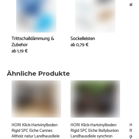
ab
1
Trittschalldämmung &
Sockelleisten
Zubehör
ab
0,79 €
ab
1,19 €
Ähnliche Produkte
HORI Klick-Hartvinylboden
HORI Klick-Hartvinylboden
HORI 
Rigid SPC Eiche Cannes
Rigid SPC Eiche Ballybunion
Rigid
Altholz natur Landhausdiele
Landhausdiele synchron
geräu