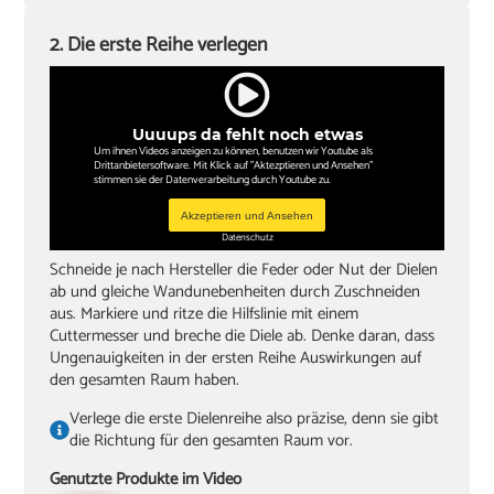
2. Die erste Reihe verlegen
Uuuups da fehlt noch etwas
Um ihnen Videos anzeigen zu können, benutzen wir Youtube als
Drittanbietersoftware. Mit Klick auf "Aktezptieren und Ansehen"
stimmen sie der Datenverarbeitung durch Youtube zu.
Akzeptieren und Ansehen
Datenschutz
Schneide je nach Hersteller die Feder oder Nut der Dielen
ab und gleiche Wandunebenheiten durch Zuschneiden
aus. Markiere und ritze die Hilfslinie mit einem
Cuttermesser und breche die Diele ab. Denke daran, dass
Ungenauigkeiten in der ersten Reihe Auswirkungen auf
den gesamten Raum haben.
Verlege die erste Dielenreihe also präzise, denn sie gibt
die Richtung für den gesamten Raum vor.
Genutzte Produkte im Video