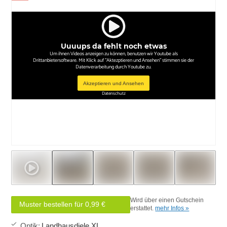
Uuuups da fehlt noch etwas
Um ihnen Videos anzeigen zu können, benutzen wir Youtube als
Drittanbietersoftware. Mit Klick auf "Aktezptieren und Ansehen" stimmen sie der
Datenverarbeitung durch Youtube zu.
Akzeptieren und Ansehen
Datenschutz
Wird über einen Gutschein
Muster bestellen für 0,99 €
erstattet.
mehr Infos »
Optik
:
Landhausdiele XL