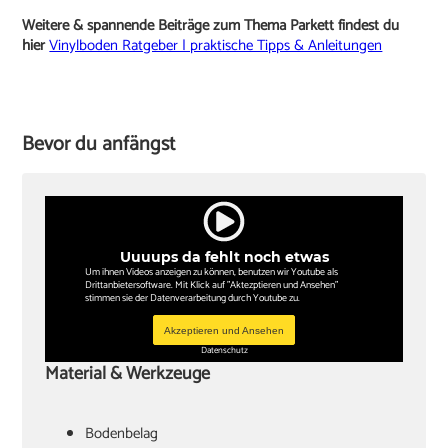
Weitere & spannende Beiträge zum Thema Parkett findest du
hier
Vinylboden Ratgeber | praktische Tipps & Anleitungen
Bevor du anfängst
Uuuups da fehlt noch etwas
Um ihnen Videos anzeigen zu können, benutzen wir Youtube als
Drittanbietersoftware. Mit Klick auf "Aktezptieren und Ansehen"
stimmen sie der Datenverarbeitung durch Youtube zu.
Akzeptieren und Ansehen
Datenschutz
Material & Werkzeuge
Bodenbelag