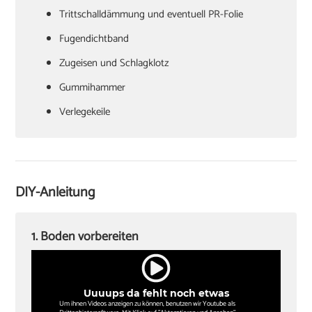
Trittschalldämmung und eventuell PR-Folie
Fugendichtband
Zugeisen und Schlagklotz
Gummihammer
Verlegekeile
Cuttermesser
Laminatschneider
Akkuschrauber
DIY-Anleitung
Sockelleisten und Halterungsclips
Stichsäge und Kappsäge
1. Boden vorbereiten
Zollstock
Winkel
Uuuups da fehlt noch etwas
Bleistift
Um ihnen Videos anzeigen zu können, benutzen wir Youtube als