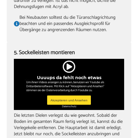
darunter zu verlegen. Ist das nicht möglich, dichte die
Dehnungsfugen mit Acryl ab.
Bei Neubauten solltest du die Türanschlagrichtung
beachten und ein passendes Ausgleichsprofil für
Übergänge zu angrenzenden Räumen nutzen.
5. Sockelleisten montieren
Uuuups da fehlt noch etwas
Um ihnen Videos anzeigen zu können, benutzen wir Youtube als
Drittanbietersoftware. Mit Klick auf "Aktezptieren und Ansehen"
stimmen sie der Datenverarbeitung durch Youtube zu.
Akzeptieren und Ansehen
Datenschutz
Die letzten Dielen verlegst du wie gewohnt. Sobald der
Boden im gesamten Raum fertig verlegt ist, kannst du die
Verlegekeile entfernen. Die Hauptarbeit ist damit erledigt.
Jetzt bleibt nur noch, die Sockelleisten anzubringen und