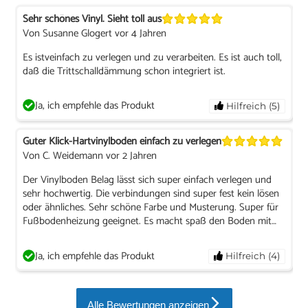
Sehr schönes Vinyl. Sieht toll aus
Von Susanne Glogert vor 4 Jahren
Es istveinfach zu verlegen und zu verarbeiten. Es ist auch toll,
daß die Trittschalldämmung schon integriert ist.
Ja, ich empfehle das Produkt
Hilfreich (5)
Guter Klick-Hartvinylboden einfach zu verlegen
Von C. Weidemann vor 2 Jahren
Der Vinylboden Belag lässt sich super einfach verlegen und
sehr hochwertig. Die verbindungen sind super fest kein lösen
oder ähnliches. Sehr schöne Farbe und Musterung. Super für
Fußbodenheizung geeignet. Es macht spaß den Boden mit
diesem Hart Vinylboden zu verlegen. Ich habe bereits sehr
viele verschiedene Vinylboden verlegt und dieser zählt
Ja, ich empfehle das Produkt
Hilfreich (4)
definitiv jetzt zu meinen Favoriten. Ich kann ihn nur
weiterempfehlen.
Alle Bewertungen anzeigen